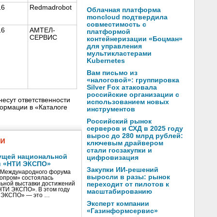
16
Redmadrobot
Облачная платформа
moncloud подтвердила
совместимость с
16
АМТЕЛ-
платформой
СЕРВИС
контейнеризации «Боцман»
для управления
мультикластерами
Kubernetes
Вам письмо из
«налоговой»: группировка
Silver Fox атаковала
российские организации с
несут ответственности
использованием новых
ормации в «Каталоге
инструментов
Российский рынок
серверов и СХД в 2025 году
вырос до 280 млрд рублей:
жи
ключевым драйвером
стали госзакупки и
ущей национальной
цифровизация
и «НТИ ЭКСПО»
Закупки ИИ-решений
V Международного форума
выросли в разы: рынок
нопром» состоялась
ьной выставки достижений
переходит от пилотов к
«НТИ ЭКСПО». В этом году
масштабированию
И ЭКСПО» — это …
Эксперт компании
«Газинформсервис»