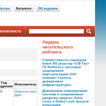
бытия
Каталоги
Об издании
зопасность
Лидеры
читательского
рейтинга
Совместимость серверов
Inferit RS (кластер «СФ Тех»
ГК Softline) с системой
защищенной
виртуализации zVirt
поможет строить
доверенные
Год
Исполнитель
инфраструктуры
едрения
Доверенная операционная
15
Инфосистемы
система и современные
Джет
средства защиты: Astra
Linux и Dallas Lock прошли
испытания