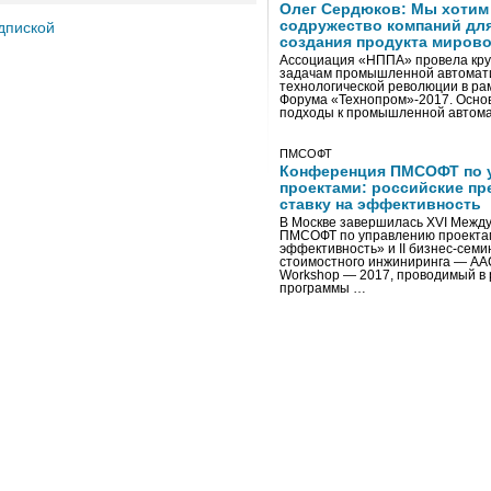
Олег Сердюков: Мы хотим
содружество компаний дл
дпиской
создания продукта мирово
Ассоциация «НППА» провела кру
задачам промышленной автомати
технологической революции в ра
Форума «Технопром»-2017. Осно
подходы к промышленной автома
ПМСОФТ
Конференция ПМСОФТ по 
проектами: российские пр
ставку на эффективность
В Москве завершилась XVI Межд
ПМСОФТ по управлению проекта
эффективность» и II бизнес-сем
стоимостного инжиниринга — AA
Workshop — 2017, проводимый в 
программы …