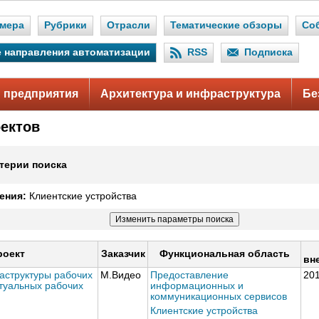
мера
Рубрики
Отрасли
Тематические обзоры
Со
 направления автоматизации
RSS
Подписка
 предприятия
Архитектура и инфраструктура
Бе
оектов
терии поиска
ения:
Клиентские устройства
роект
Заказчик
Функциональная область
вн
аструктуры рабочих
М.Видео
Предоставление
20
ртуальных рабочих
информационных и
коммуникационных сервисов
Клиентские устройства