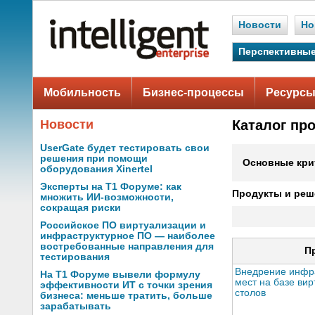
Новости
Но
Перспективные
Мобильность
Бизнес-процессы
Ресурсы
Новости
Каталог пр
UserGate будет тестировать свои
решения при помощи
Основные кри
оборудования Xinertel
Эксперты на Т1 Форуме: как
Продукты и реш
множить ИИ-возможности,
сокращая риски
Российское ПО виртуализации и
инфраструктурное ПО — наиболее
востребованные направления для
П
тестирования
Внедрение инфр
На Т1 Форуме вывели формулу
мест на базе ви
эффективности ИТ с точки зрения
столов
бизнеса: меньше тратить, больше
зарабатывать