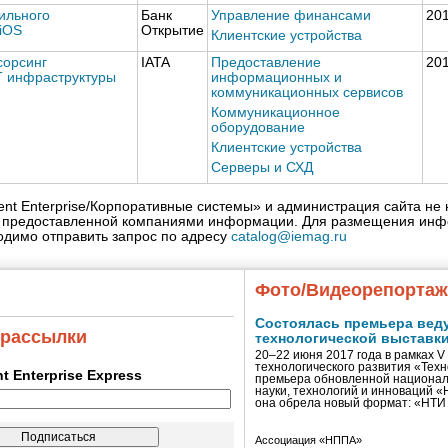
ильного
Банк
Управление финансами
20
iOS
Открытие
Клиентские устройства
сорсинг
IATA
Предоставление
20
Т инфраструктуры
информационных и
коммуникационных сервисов
Коммуникационное
оборудование
Клиентские устройства
Серверы и СХД
igent Enterprise/Корпоративные системы» и администрация сайта не 
» предоставленной компаниями информации. Для размещения инф
одимо отправить запрос по адресу
catalog@iemag.ru
Фото/Видеорепорта
Состоялась премьера вед
 рассылки
технологической выставк
20–22 июня 2017 года в рамках 
технологического развития «Тех
ent Enterprise Express
премьера обновленной национал
науки, технологий и инноваций 
она обрела новый формат: «НТ
Ассоциация «НППА»