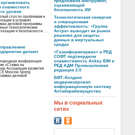
предложила инструмент,
 организовать
оценивающий
я совместного
безопасность ИИ
го уровня
глый стол по проблемам и
Технологическая синергия
зации в условиях
и операционная
мках деловой программы
эффективность: «Группа
вные технологические
Астра» выводит на рынок
тизации и безопасности …
решение для защиты
данных в виртуальных
средах
управлению
едприятия делают
«Газинформсервис» и РЕД
СОФТ подтвердили
совместимость Ankey IDM и
ународная конференция
ми «Ставка на
РЕД АДМ Промышленная
инар Ассоциации развития
редакция 2.0
CE Moscow Spring
рамках деловой
БФТ-Холдинг
модернизировал
информационную систему
Алтайкрайимущества
Мы в социальных
сетях