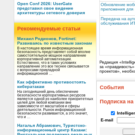
Open Conf 2026: UserGate
Обновление моб
представил свое видение
приложения для 
архитектуры сетевого доверия
Передача на аут
обслуживания И
Рекомендуемые статьи
Михаил Родионов, Fortinet:
Развиваясь по известным законам
В настоящее время информационная
безопасность представляет собой вполне
самостоятельное мощное направление
корпоративной автоматизации.
Редакция «Intell
Естественно, что в таких условиях
направление это все теснее связывается
за «правдивость
с вопросами прикладной
проектов», необх
информационной …
Как эффективно противостоять
кибератакам
События
На сегодняшний день обеспечение
безопасности корпоративных ресурсов
является одной из наиболее приоритетных
Подписка на
целей для любой компании вне
зависимости от масштабов и сферы
деятельности. Рынок информационной
Intellig
безопасности развивается, а это значит,
что и …
E-mail
Наталья Абрамович, Туристско-
информационный центр Казани:
Виртуальная поддержка реальных