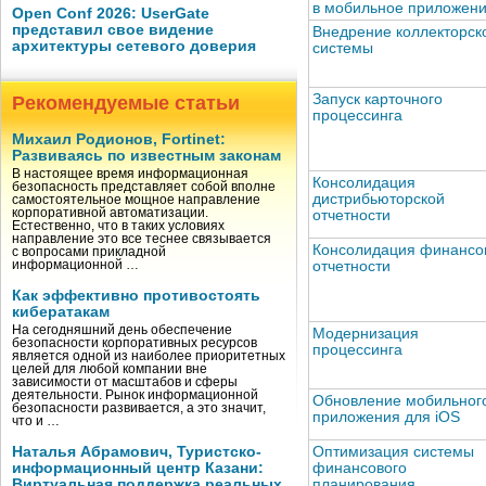
в мобильное приложен
Open Conf 2026: UserGate
представил свое видение
Внедрение коллекторск
архитектуры сетевого доверия
системы
Запуск карточного
Рекомендуемые статьи
процессинга
Михаил Родионов, Fortinet:
Развиваясь по известным законам
В настоящее время информационная
Консолидация
безопасность представляет собой вполне
дистрибьюторской
самостоятельное мощное направление
корпоративной автоматизации.
отчетности
Естественно, что в таких условиях
направление это все теснее связывается
Консолидация финансо
с вопросами прикладной
информационной …
отчетности
Как эффективно противостоять
кибератакам
На сегодняшний день обеспечение
Модернизация
безопасности корпоративных ресурсов
процессинга
является одной из наиболее приоритетных
целей для любой компании вне
зависимости от масштабов и сферы
деятельности. Рынок информационной
Обновление мобильног
безопасности развивается, а это значит,
приложения для iOS
что и …
Наталья Абрамович, Туристско-
Оптимизация системы
информационный центр Казани:
финансового
Виртуальная поддержка реальных
планирования