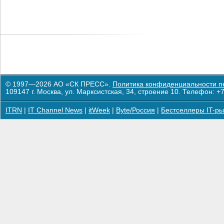
© 1997—2026 АО «СК ПРЕСС».
Политика конфиденциальности п
109147 г. Москва, ул. Марксистская, 34, строение 10. Телефон: +7
ITRN
|
IT Channel News
|
itWeek
|
Byte/Россия
|
Бестселлеры IT-ры