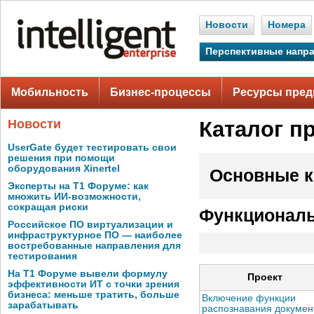
Новости
Номера
Перспективные напр
Мобильность
Бизнес-процессы
Ресурсы пред
Новости
Каталог п
UserGate будет тестировать свои
решения при помощи
оборудования Xinertel
Основные к
Эксперты на Т1 Форуме: как
множить ИИ-возможности,
сокращая риски
Функциональ
Российское ПО виртуализации и
инфраструктурное ПО — наиболее
востребованные направления для
тестирования
На Т1 Форуме вывели формулу
Проект
эффективности ИТ с точки зрения
бизнеса: меньше тратить, больше
Включение функции
зарабатывать
распознавания докумен