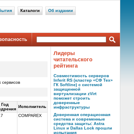
бытия
Каталоги
Об издании
зопасность
Лидеры
читательского
рейтинга
Совместимость серверов
Inferit RS (кластер «СФ Тех»
 сервисов
ГК Softline) с системой
защищенной
виртуализации zVirt
поможет строить
доверенные
Год
Исполнитель
инфраструктуры
едрения
Доверенная операционная
17
COMPAREX
система и современные
средства защиты: Astra
Linux и Dallas Lock прошли
испытания