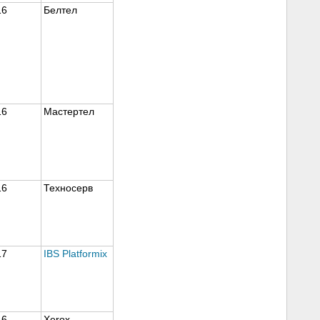
16
Белтел
16
Мастертел
16
Техносерв
17
IBS Platformix
16
Xerox