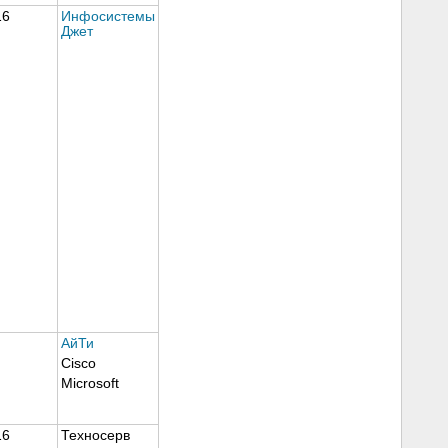
16
Инфосистемы
Джет
АйТи
Cisco
Microsoft
16
Техносерв