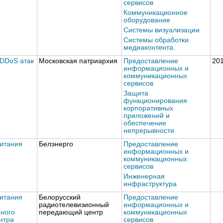
сервисов
Коммуникационное
оборудование
Системы визуализации
Системы обработки
медиаконтента.
 DDoS атак
Московская патриархия
Предоставление
20
информационных и
коммуникационных
сервисов
Защита
функционирования
корпоративных
приложений и
обеспечение
непрерывности
итания
Белэнерго
Предоставление
информационных и
коммуникационных
сервисов
Инженерная
инфраструктура
итания
Белорусский
Предоставление
радиотелевизионный
информационных и
ного
передающий центр
коммуникационных
нтра
сервисов