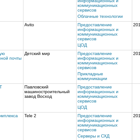
информационных и
коммуникационных
сервисов
Облачные технологии
Avito
Предоставление
20
информационных и
коммуникационных
сервисов
ЦОД
вую
Детский мир
Предоставление
20
нной почты
информационных и
коммуникационных
сервисов
Прикладные
коммуникации
Т
Павловский
Предоставление
машиностроительный
информационных и
завод Восход
коммуникационных
сервисов
ЦОД
омплекса
Tele 2
Предоставление
20
информационных и
коммуникационных
сервисов
Серверы и СХД