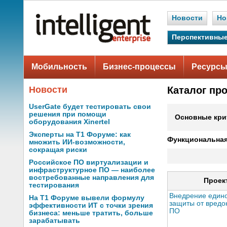
Новости
Но
Перспективные
Мобильность
Бизнес-процессы
Ресурсы
Новости
Каталог пр
UserGate будет тестировать свои
решения при помощи
Основные кри
оборудования Xinertel
Эксперты на Т1 Форуме: как
Функциональная
множить ИИ-возможности,
сокращая риски
Российское ПО виртуализации и
инфраструктурное ПО — наиболее
востребованные направления для
Проек
тестирования
Внедрение един
На Т1 Форуме вывели формулу
защиты от вредо
эффективности ИТ с точки зрения
ПО
бизнеса: меньше тратить, больше
зарабатывать