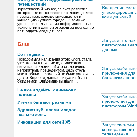
путешествий
Внедрение сист
Туристический бизнес, за счет развития
унифицированн
которого качество жизни населения должно
повышаться, хорошо вписывается в
коммуникаций
концепцию «умного города». К тому же
уровень использования информационных
технологий в данной отрасли за последние
пятнадцать-двадцать лет …
Запуск интеллек
Блог
платформы анал
данных
Вот те два...
Поводом для написания этого блога стала
уже вторая в течение года массовая
вирусная эпидемия. И это стало очень
Запуск мобильно
неприятным прецедентом. Ведь столь
приложения для
масштабных заражений не было уже очень
банковских пере
давно. Впрочем, данная ситуация была
ожидаемой. Эпидемию вызвали …
Не все апдейты одинаково
полезны
Запуск мобильно
приложения для
Утечки бывают разными
платформы Wind
Здравствуй, племя младое,
незнакомое...
Инновации для сетей X5
Запуск системы
корпоративного
телевидения