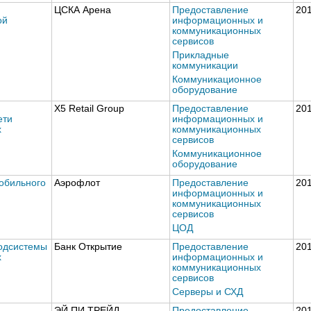
ЦСКА Арена
Предоставление
20
ой
информационных и
коммуникационных
сервисов
Прикладные
коммуникации
Коммуникационное
оборудование
X5 Retail Group
Предоставление
20
ети
информационных и
х
коммуникационных
сервисов
Коммуникационное
оборудование
обильного
Аэрофлот
Предоставление
20
информационных и
коммуникационных
сервисов
ЦОД
одсистемы
Банк Открытие
Предоставление
20
х
информационных и
коммуникационных
сервисов
Серверы и СХД
ЭЙ ПИ ТРЕЙД
Предоставление
20