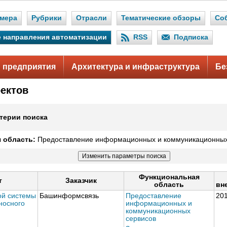
мера
Рубрики
Отрасли
Тематические обзоры
Со
 направления автоматизации
RSS
Подписка
 предприятия
Архитектура и инфраструктура
Бе
оектов
терии поиска
 область:
Предоставление информационных и коммуникационных
Функциональная
т
Заказчик
область
вн
ой системы
Башинформсвязь
Предоставление
20
носного
информационных и
коммуникационных
сервисов