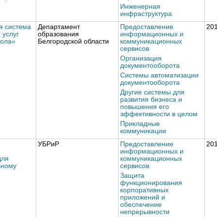
Инженерная
инфраструктура
 система
Департамент
Предоставление
20
 услуг
образования
информационных и
кола»
Белгородской области
коммуникационных
сервисов
Организация
документооборота
Системы автоматизации
документооборота
Другие системы для
развития бизнеса и
повышения его
эффективности в целом
Прикладные
коммуникации
УБРиР
Предоставление
20
информационных и
для
коммуникационных
ьному
сервисов
Защита
функционирования
корпоративных
приложений и
обеспечение
непрерывности