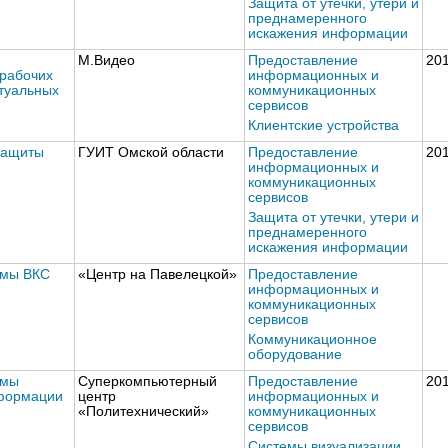
Защита от утечки, утери и
преднамеренного
искажения информации
М.Видео
Предоставление
20
рабочих
информационных и
ртуальных
коммуникационных
сервисов
Клиентские устройства
защиты
ГУИТ Омской области
Предоставление
20
информационных и
коммуникационных
сервисов
Защита от утечки, утери и
преднамеренного
искажения информации
емы ВКС
«Центр на Павелецкой»
Предоставление
информационных и
коммуникационных
сервисов
Коммуникационное
оборудование
емы
Суперкомпьютерный
Предоставление
20
формации
центр
информационных и
«Политехнический»
коммуникационных
сервисов
Системы визуализации