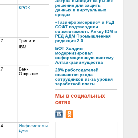
Астра» выводит на рынок
решение для защиты
КРОК
данных в виртуальных
средах
«Газинформсервис» и РЕД
СОФТ подтвердили
совместимость Ankey IDM и
РЕД АДМ Промышленная
редакция 2.0
17
Тринити
IBM
БФТ-Холдинг
модернизировал
информационную систему
Алтайкрайимущества
17
Банк
28% работодателей
Открытие
опасаются ухода
сотрудников из-за уровня
заработной платы
Мы в социальных
сетях
14
Инфосистемы
Джет