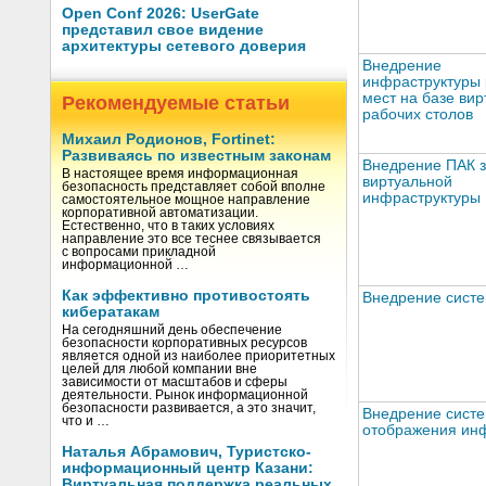
Open Conf 2026: UserGate
представил свое видение
архитектуры сетевого доверия
Внедрение
инфраструктуры 
мест на базе ви
Рекомендуемые статьи
рабочих столов
Михаил Родионов, Fortinet:
Развиваясь по известным законам
Внедрение ПАК 
В настоящее время информационная
виртуальной
безопасность представляет собой вполне
инфраструктуры
самостоятельное мощное направление
корпоративной автоматизации.
Естественно, что в таких условиях
направление это все теснее связывается
с вопросами прикладной
информационной …
Как эффективно противостоять
Внедрение сист
кибератакам
На сегодняшний день обеспечение
безопасности корпоративных ресурсов
является одной из наиболее приоритетных
целей для любой компании вне
зависимости от масштабов и сферы
деятельности. Рынок информационной
безопасности развивается, а это значит,
Внедрение сист
что и …
отображения ин
Наталья Абрамович, Туристско-
информационный центр Казани:
Виртуальная поддержка реальных