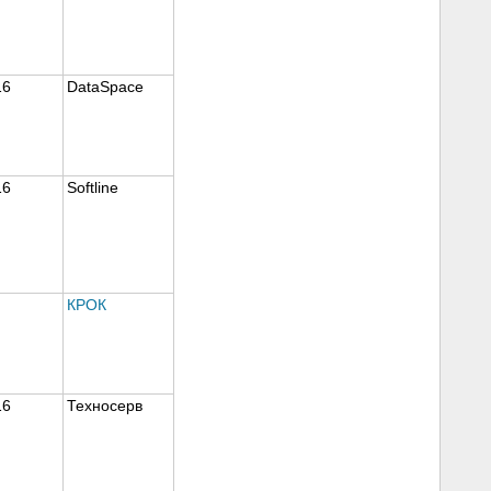
16
DataSpace
16
Softline
КРОК
16
Техносерв