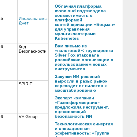
Облачная платформа
moncloud подтвердила
совместимость с
15
Инфосистемы
платформой
Джет
контейнеризации «Боцман»
для управления
мультикластерами
Kubernetes
Вам письмо из
16
Код
«налоговой»: группировка
Безопасности
Silver Fox атаковала
российские организации с
использованием новых
инструментов
Закупки ИИ-решений
выросли в разы: рынок
SPIRIT
переходит от пилотов к
масштабированию
Эксперт компании
«Газинформсервис»
предложила инструмент,
оценивающий
безопасность ИИ
16
VE Group
Технологическая синергия
и операционная
эффективность: «Группа