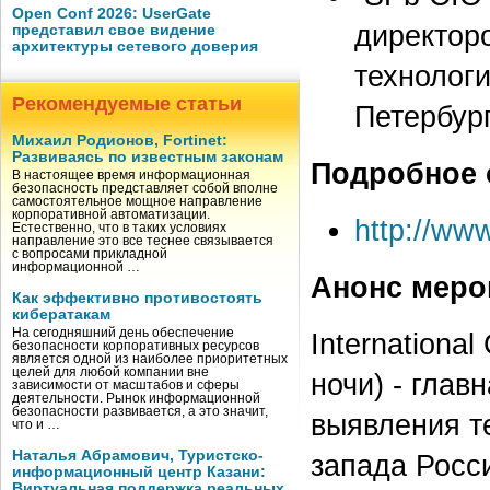
Open Conf 2026: UserGate
директор
представил свое видение
архитектуры сетевого доверия
технолог
Рекомендуемые статьи
Петербург
Михаил Родионов, Fortinet:
Развиваясь по известным законам
Подробное 
В настоящее время информационная
безопасность представляет собой вполне
самостоятельное мощное направление
корпоративной автоматизации.
http://www
Естественно, что в таких условиях
направление это все теснее связывается
с вопросами прикладной
информационной …
Анонс меро
Как эффективно противостоять
кибератакам
На сегодняшний день обеспечение
Internationa
безопасности корпоративных ресурсов
является одной из наиболее приоритетных
целей для любой компании вне
ночи) - гла
зависимости от масштабов и сферы
деятельности. Рынок информационной
безопасности развивается, а это значит,
выявления т
что и …
Наталья Абрамович, Туристско-
запада Росс
информационный центр Казани:
Виртуальная поддержка реальных