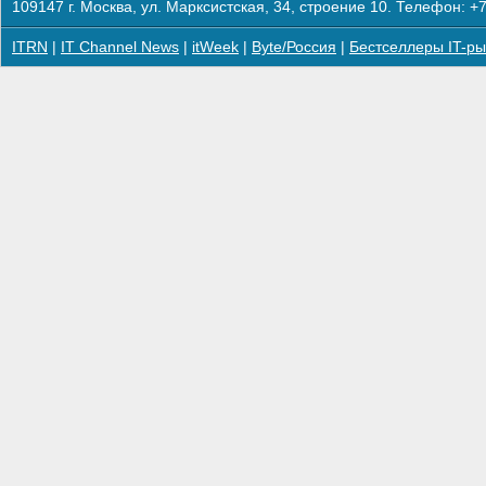
109147 г. Москва, ул. Марксистская, 34, строение 10. Телефон: +7
ITRN
|
IT Channel News
|
itWeek
|
Byte/Россия
|
Бестселлеры IT-ры