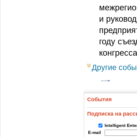
межрегио
и руково
предприят
году съез
конгресса
Другие собы
События
Подписка на рас
Intelligent Ent
E-mail