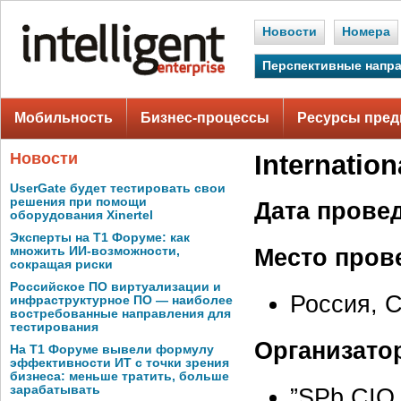
Новости
Номера
Перспективные напр
Мобильность
Бизнес-процессы
Ресурсы пред
Новости
Internatio
UserGate будет тестировать свои
решения при помощи
Дата прове
оборудования Xinertel
Эксперты на Т1 Форуме: как
Место пров
множить ИИ-возможности,
сокращая риски
Российское ПО виртуализации и
Россия, С
инфраструктурное ПО — наиболее
востребованные направления для
тестирования
Организато
На Т1 Форуме вывели формулу
эффективности ИТ с точки зрения
бизнеса: меньше тратить, больше
зарабатывать
”SPb CIO 