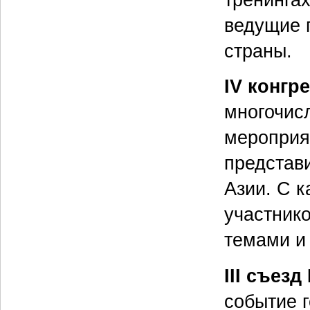
ведущие 
страны.
IV конгр
многочис
мероприят
представ
Азии. С к
участник
темами и
III съез
событие г