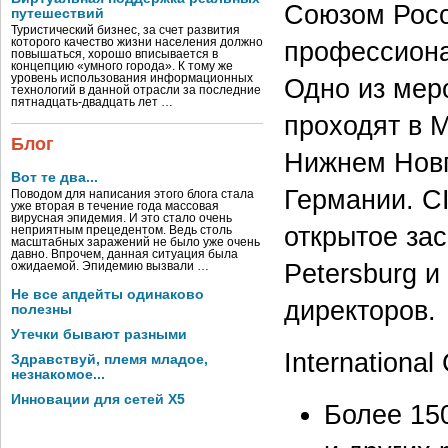
Союзом Росс
путешествий
Туристический бизнес, за счет развития
которого качество жизни населения должно
профессиона
повышаться, хорошо вписывается в
концепцию «умного города». К тому же
уровень использования информационных
Одно из мер
технологий в данной отрасли за последние
пятнадцать-двадцать лет …
проходят в М
Блог
Нижнем Новг
Вот те два...
Германии. C
Поводом для написания этого блога стала
уже вторая в течение года массовая
вирусная эпидемия. И это стало очень
открытое зас
неприятным прецедентом. Ведь столь
масштабных заражений не было уже очень
давно. Впрочем, данная ситуация была
Petersburg и
ожидаемой. Эпидемию вызвали …
Не все апдейты одинаково
директоров.
полезны
Утечки бывают разными
Internationa
Здравствуй, племя младое,
незнакомое...
Инновации для сетей X5
Более 15