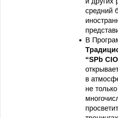
и других
средний б
иностран
представ
В Програ
Традици
“SPb CIO
открывае
в атмосф
не тольк
многочис
просветит
тренингах