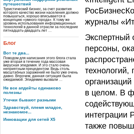
путешествий
РосБизнесКо
Туристический бизнес, за счет развития
которого качество жизни населения должно
повышаться, хорошо вписывается в
журналы «Ит
концепцию «умного города». К тому же
уровень использования информационных
технологий в данной отрасли за последние
пятнадцать-двадцать лет …
Экспертный 
Блог
персоны, ок
Вот те два...
распростра
Поводом для написания этого блога стала
уже вторая в течение года массовая
вирусная эпидемия. И это стало очень
технологий,
неприятным прецедентом. Ведь столь
масштабных заражений не было уже очень
давно. Впрочем, данная ситуация была
организаций
ожидаемой. Эпидемию вызвали …
Не все апдейты одинаково
в целом. В 
полезны
Утечки бывают разными
содействующ
Здравствуй, племя младое,
незнакомое...
интеграции 
Инновации для сетей X5
также повыш