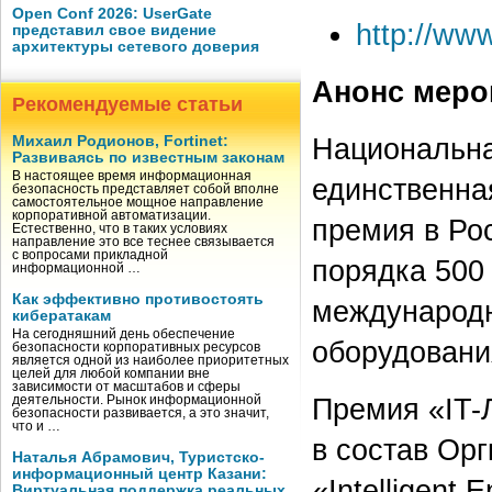
Open Conf 2026: UserGate
http://www
представил свое видение
архитектуры сетевого доверия
Анонс меро
Рекомендуемые статьи
Национальна
Михаил Родионов, Fortinet:
Развиваясь по известным законам
В настоящее время информационная
единственна
безопасность представляет собой вполне
самостоятельное мощное направление
корпоративной автоматизации.
премия в Ро
Естественно, что в таких условиях
направление это все теснее связывается
с вопросами прикладной
порядка 500
информационной …
Как эффективно противостоять
международн
кибератакам
На сегодняшний день обеспечение
оборудовани
безопасности корпоративных ресурсов
является одной из наиболее приоритетных
целей для любой компании вне
зависимости от масштабов и сферы
Премия «IT-
деятельности. Рынок информационной
безопасности развивается, а это значит,
что и …
в состав Ор
Наталья Абрамович, Туристско-
информационный центр Казани:
«Intelligent 
Виртуальная поддержка реальных