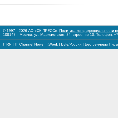
© 1997—2026 АО «СК ПРЕСС».
Политика конфиденциальности п
109147 г. Москва, ул. Марксистская, 34, строение 10. Телефон: +7
ITRN
|
IT Channel News
|
itWeek
|
Byte/Россия
|
Бестселлеры IT-ры