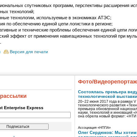
циональных спутниковых программ, перспективы расширения ис
ных технологий;
ные технологии, используемые в экономиках АТЭС;
я по обеспечению единой цепи логистики в регионе;
тивные и технические проблемы обеспечения единой цепи логи
ский эффект от применения навигационных технологий при мул
.
я
Версия для печати
Фото/Видеорепорта
Состоялась премьера вед
 рассылки
технологической выставк
20–22 июня 2017 года в рамках 
технологического развития «Тех
ent Enterprise Express
премьера обновленной национал
науки, технологий и инноваций 
она обрела новый формат: «НТ
Ассоциация «НППА»
Олег Сердюков: Мы хотим