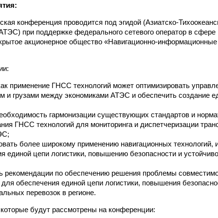
ятия:
ская конференция проводится под эгидой (Азиатско-Тихоокеанс
АТЭС) при поддержке федерального сетевого оператор в сфере
ткрытое акционерное общество «Навигационно-информационны
ии:
как применение ГНСС технологий может оптимизировать управ
м и грузами между экономиками АТЭС и обеспечить создание е
необходимость гармонизации существующих стандартов и норма
ния ГНСС технологий для мониторинга и диспетчеризации транс
ЭС;
вать более широкому применению навигационных технологий, 
я единой цепи логистики, повышению безопасности и устойчи
ь рекомендации по обеспечению решения проблемы совместимо
 для обеспечения единой цепи логистики, повышения безопасно
льных перевозок в регионе.
которые будут рассмотрены на конференции: