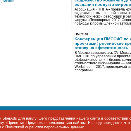
содружество компаний дл
дпиской
создания продукта мирово
Ассоциация «НППА» провела кру
задачам промышленной автомати
технологической революции в ра
Форума «Технопром»-2017. Осно
подходы к промышленной автома
ПМСОФТ
Конференция ПМСОФТ по 
проектами: российские пр
ставку на эффективность
В Москве завершилась XVI Межд
ПМСОФТ по управлению проекта
эффективность» и II бизнес-сем
стоимостного инжиниринга — AA
Workshop — 2017, проводимый в 
программы …
ости персональных данных
,
информация об авторских правах и п
фон: +7 495 974-22-60. Факс: +7 495 974-22-63. E-mail:
siteeditor@i
 SberAds для наилучшего представления нашего сайта в соответствии 
опку «Принять». Продолжая пользоваться сайтом, Вы подтверждаете, чт
ы IT-рынка
ы с
Политикой обработки персональных данных
.