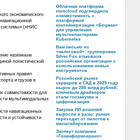
Облачная платформа
moncloud подтвердила
кого экономического
совместимость с
 навигационной
платформой
контейнеризации «Боцман»
е системы» («НИС
для управления
мультикластерами
Kubernetes
Вам письмо из
«налоговой»: группировка
ление наземным
Silver Fox атаковала
диной логистической
российские организации с
использованием новых
инструментов
тивных правил
Российский рынок
порта и грузов в
серверов и СХД в 2025 году
вырос до 280 млрд рублей:
их совместимости для
ключевым драйвером
стали госзакупки и
вости мультимодальных
цифровизация
Закупки ИИ-решений
сти навигационных
выросли в разы: рынок
сти и устойчивости
переходит от пилотов к
масштабированию
Эксперт компании
«Газинформсервис»