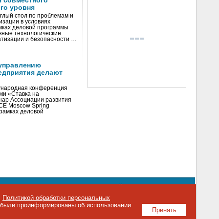
я совместного
го уровня
глый стол по проблемам и
зации в условиях
мках деловой программы
вные технологические
тизации и безопасности …
управлению
едприятия делают
ународная конференция
ми «Ставка на
инар Ассоциации развития
CE Moscow Spring
рамках деловой
орядке использования материалов сайта
emag.ru
..
с
Политикой обработки персональных
о были проинформированы об использовании
Принять