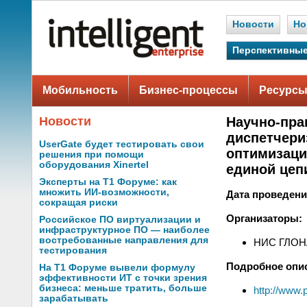
Новости
Но
Перспективные
Мобильность
Бизнес-процессы
Ресурсы
Новости
Научно-пра
диспетчери
UserGate будет тестировать свои
оптимизаци
решения при помощи
оборудования Xinertel
единой цеп
Эксперты на Т1 Форуме: как
множить ИИ-возможности,
Дата проведени
сокращая риски
Организаторы:
Российское ПО виртуализации и
инфраструктурное ПО — наиболее
востребованные направления для
НИС ГЛО
тестирования
Подробное опи
На Т1 Форуме вывели формулу
эффективности ИТ с точки зрения
бизнеса: меньше тратить, больше
http://www.
зарабатывать