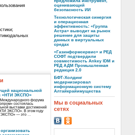
предложила инструмент,
пользования
оценивающий
безопасность ИИ
Технологическая синергия
и операционная
эффективность: «Группа
стики;
Астра» выводит на рынок
ьтимодальных
решение для защиты
данных в виртуальных
средах
«Газинформсервис» и РЕД
СОФТ подтвердили
совместимость Ankey IDM и
РЕД АДМ Промышленная
редакция 2.0
БФТ-Холдинг
жи
модернизировал
информационную систему
ущей национальной
Алтайкрайимущества
и «НТИ ЭКСПО»
V Международного форума
Мы в социальных
нопром» состоялась
ьной выставки достижений
сетях
«НТИ ЭКСПО». В этом году
И ЭКСПО» — это …
 организовать