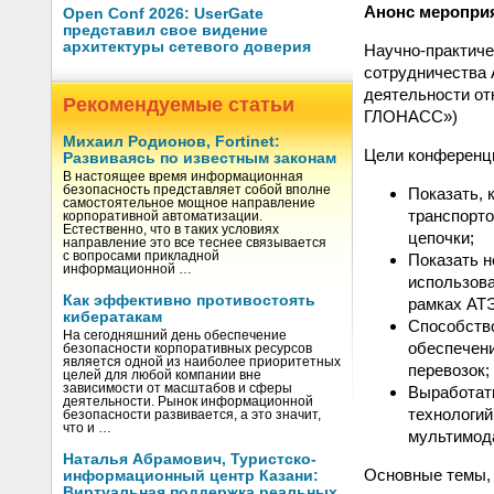
Анонс меропри
Open Conf 2026: UserGate
представил свое видение
архитектуры сетевого доверия
Научно-практиче
сотрудничества 
деятельности о
Рекомендуемые статьи
ГЛОНАСС»)
Михаил Родионов, Fortinet:
Цели конференц
Развиваясь по известным законам
В настоящее время информационная
безопасность представляет собой вполне
Показать, 
самостоятельное мощное направление
транспорто
корпоративной автоматизации.
Естественно, что в таких условиях
цепочки;
направление это все теснее связывается
с вопросами прикладной
Показать 
информационной …
использова
Как эффективно противостоять
рамках АТ
кибератакам
Способство
На сегодняшний день обеспечение
обеспечени
безопасности корпоративных ресурсов
является одной из наиболее приоритетных
перевозок;
целей для любой компании вне
зависимости от масштабов и сферы
Выработат
деятельности. Рынок информационной
технологий
безопасности развивается, а это значит,
что и …
мультимода
Наталья Абрамович, Туристско-
Основные темы, 
информационный центр Казани:
Виртуальная поддержка реальных