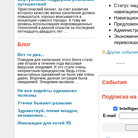
путешествий
Статус на
Туристический бизнес, за счет развития
навигацион
которого качество жизни населения должно
повышаться, хорошо вписывается в
Навигацион
концепцию «умного города». К тому же
Предложени
уровень использования информационных
технологий в данной отрасли за последние
Администра
пятнадцать-двадцать лет …
Экономиче
перевозках
Блог
Другие событи
Вот те два...
Поводом для написания этого блога стала
уже вторая в течение года массовая
вирусная эпидемия. И это стало очень
неприятным прецедентом. Ведь столь
масштабных заражений не было уже очень
давно. Впрочем, данная ситуация была
События
ожидаемой. Эпидемию вызвали …
Не все апдейты одинаково
полезны
Подписка на
Утечки бывают разными
Intellig
Здравствуй, племя младое,
незнакомое...
E-mail
Инновации для сетей X5