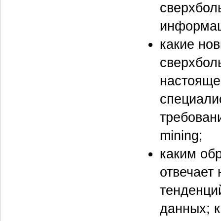
сверхбол
информац
какие но
сверхбол
настояще
специали
требовани
mining;
каким об
отвечает 
тенденци
данных; 