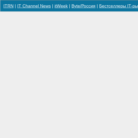
ITRN
|
IT Channel News
|
itWeek
|
Byte/Россия
|
Бестселлеры IT-ры