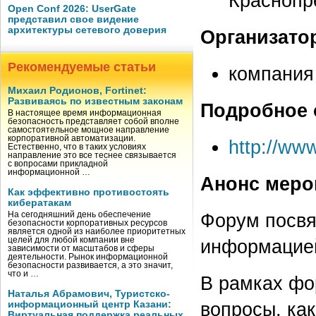
Краснопре
Open Conf 2026: UserGate
представил свое видение
архитектуры сетевого доверия
Организато
Рекомендуемые статьи
компания
Михаил Родионов, Fortinet:
Развиваясь по известным законам
Подробное 
В настоящее время информационная
безопасность представляет собой вполне
самостоятельное мощное направление
корпоративной автоматизации.
http://ww
Естественно, что в таких условиях
направление это все теснее связывается
с вопросами прикладной
информационной …
Анонс меро
Как эффективно противостоять
кибератакам
Форум посвя
На сегодняшний день обеспечение
безопасности корпоративных ресурсов
является одной из наиболее приоритетных
целей для любой компании вне
информацией
зависимости от масштабов и сферы
деятельности. Рынок информационной
безопасности развивается, а это значит,
что и …
В рамках фо
Наталья Абрамович, Туристско-
вопросы, ка
информационный центр Казани:
Виртуальная поддержка реальных