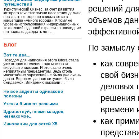
путешествий
решений для
Туристический бизнес, за счет развития
которого качество жизни населения должно
повышаться, хорошо вписывается в
объемов дан
концепцию «умного города». К тому же
уровень использования информационных
технологий в данной отрасли за последние
эффективной
пятнадцать-двадцать лет …
Блог
По замыслу о
Вот те два...
Поводом для написания этого блога стала
как совр
уже вторая в течение года массовая
вирусная эпидемия. И это стало очень
неприятным прецедентом. Ведь столь
свой биз
масштабных заражений не было уже очень
давно. Впрочем, данная ситуация была
ожидаемой. Эпидемию вызвали …
деловых 
Не все апдейты одинаково
решения 
полезны
Утечки бывают разными
времени 
Здравствуй, племя младое,
незнакомое...
как прими
Инновации для сетей X5
представи