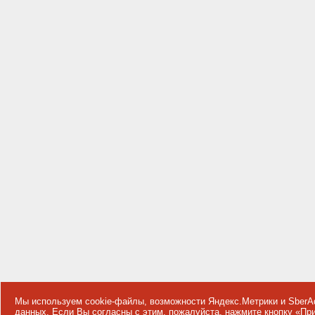
Мы используем cookie-файлы, возможности Яндекс.Метрики и SberA
данных
. Если Вы согласны с этим, пожалуйста, нажмите кнопку «П