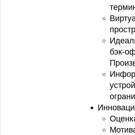
терми
Вирту
простр
Идеал
бэк-о
Произ
Инфор
устрой
огран
Инноваци
Оценк
Мотив