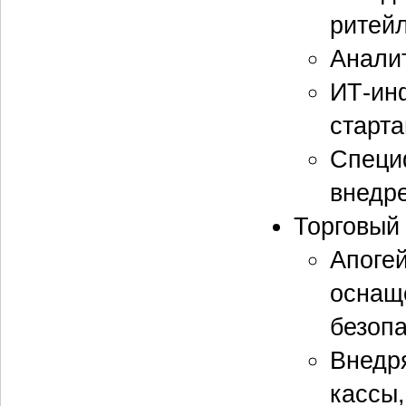
ритей
Анали
ИТ-инф
старта
Специ
внедре
Торговый
Апоге
оснаще
безоп
Внедр
кассы,