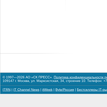
© 1997—2026 АО «СК ПРЕСС».
Политика конфиденциальности п
109147 г. Москва, ул. Марксистская, 34, строение 10. Телефон: +7
ITRN
|
IT Channel News
|
itWeek
|
Byte/Россия
|
Бестселлеры IT-ры