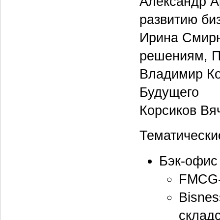
Александр А
развитию би
Ирина Смирн
решениям, П
Владимир Ко
Будущего
Корсиков Вя
Тематически
Бэк-офис
FMCG-
Bisnes
складс