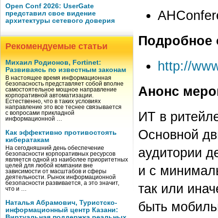
Open Conf 2026: UserGate
AHConfer
представил свое видение
архитектуры сетевого доверия
Подробное 
Рекомендуемые статьи
http://ww
Михаил Родионов, Fortinet:
Развиваясь по известным законам
В настоящее время информационная
безопасность представляет собой вполне
Анонс меро
самостоятельное мощное направление
корпоративной автоматизации.
Естественно, что в таких условиях
направление это все теснее связывается
ИТ в ритейл
с вопросами прикладной
информационной …
Основной дв
Как эффективно противостоять
кибератакам
На сегодняшний день обеспечение
аудитории д
безопасности корпоративных ресурсов
является одной из наиболее приоритетных
целей для любой компании вне
и с минимал
зависимости от масштабов и сферы
деятельности. Рынок информационной
безопасности развивается, а это значит,
так или инач
что и …
Наталья Абрамович, Туристско-
быть мобиль
информационный центр Казани:
Виртуальная поддержка реальных