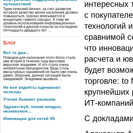
интересных 
путешествий
Туристический бизнес, за счет развития
с покупател
которого качество жизни населения должно
повышаться, хорошо вписывается в
концепцию «умного города». К тому же
уровень использования информационных
технологий и
технологий в данной отрасли за последние
пятнадцать-двадцать лет …
сравнимой с
Блог
что инноваци
Вот те два...
расчета и ю
Поводом для написания этого блога стала
уже вторая в течение года массовая
вирусная эпидемия. И это стало очень
будет возмо
неприятным прецедентом. Ведь столь
масштабных заражений не было уже очень
давно. Впрочем, данная ситуация была
торговле: to
ожидаемой. Эпидемию вызвали …
Не все апдейты одинаково
крупнейших 
полезны
Утечки бывают разными
ИТ-компаний
Здравствуй, племя младое,
незнакомое...
С докладами
Инновации для сетей X5