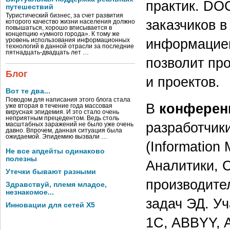
практик. DO
путешествий
Туристический бизнес, за счет развития
заказчиков в
которого качество жизни населения должно
повышаться, хорошо вписывается в
концепцию «умного города». К тому же
информацией
уровень использования информационных
технологий в данной отрасли за последние
пятнадцать-двадцать лет …
позволит пр
Блог
и проектов.
Вот те два...
Поводом для написания этого блога стала
В
конферен
уже вторая в течение года массовая
вирусная эпидемия. И это стало очень
неприятным прецедентом. Ведь столь
разработчик
масштабных заражений не было уже очень
давно. Впрочем, данная ситуация была
ожидаемой. Эпидемию вызвали …
(Informatio
Не все апдейты одинаково
полезны
Аналитики, 
Утечки бывают разными
производите
Здравствуй, племя младое,
незнакомое...
задач ЭД. Уч
Инновации для сетей X5
1C, ABBYY, A