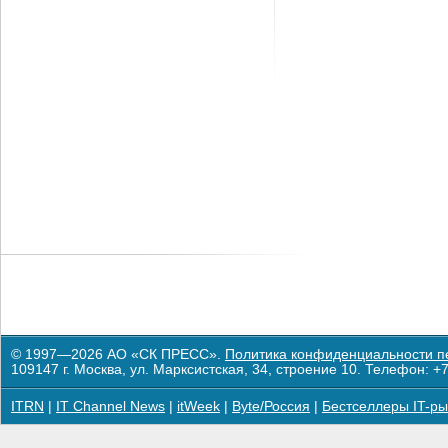
© 1997—2026 АО «СК ПРЕСС».
Политика конфиденциальности п
109147 г. Москва, ул. Марксистская, 34, строение 10. Телефон: +7
ITRN
|
IT Channel News
|
itWeek
|
Byte/Россия
|
Бестселлеры IT-ры