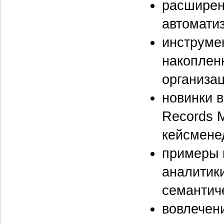
расширен
автомати
инструме
накоплен
организац
новинки в
Records 
кейсмене
примеры 
аналитики
семантиче
вовлечени