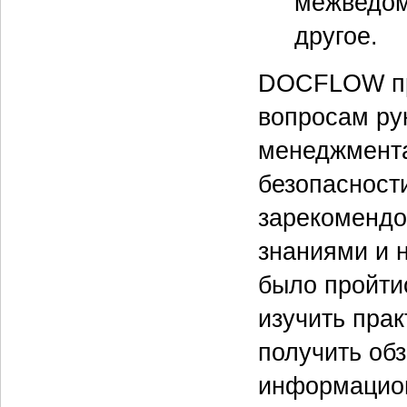
межведом
другое.
DOCFLOW пр
вопросам ру
менеджмента
безопасност
зарекомендо
знаниями и н
было пройти
изучить прак
получить об
информацион