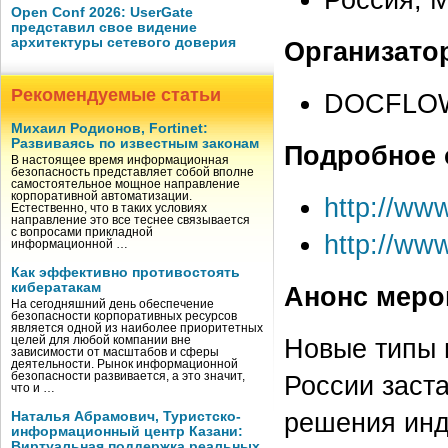
Open Conf 2026: UserGate
представил свое видение
архитектуры сетевого доверия
Организато
Рекомендуемые статьи
DOCFLO
Михаил Родионов, Fortinet:
Развиваясь по известным законам
Подробное 
В настоящее время информационная
безопасность представляет собой вполне
самостоятельное мощное направление
корпоративной автоматизации.
http://ww
Естественно, что в таких условиях
направление это все теснее связывается
с вопросами прикладной
http://www
информационной …
Как эффективно противостоять
кибератакам
Анонс меро
На сегодняшний день обеспечение
безопасности корпоративных ресурсов
является одной из наиболее приоритетных
Новые типы 
целей для любой компании вне
зависимости от масштабов и сферы
деятельности. Рынок информационной
безопасности развивается, а это значит,
России заст
что и …
решения инд
Наталья Абрамович, Туристско-
информационный центр Казани:
Виртуальная поддержка реальных