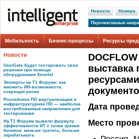
Новости
Номера
Перспективные напр
Мобильность
Бизнес-процессы
Ресурсы пред
Новости
DOCFLOW 
UserGate будет тестировать свои
выставка
решения при помощи
оборудования Xinertel
ресурсами
Эксперты на Т1 Форуме: как
множить ИИ-возможности,
документ
сокращая риски
Российское ПО виртуализации и
инфраструктурное ПО — наиболее
Дата прове
востребованные направления для
тестирования
Место пров
На Т1 Форуме вывели формулу
эффективности ИТ с точки зрения
бизнеса: меньше тратить, больше
зарабатывать
Россия, 