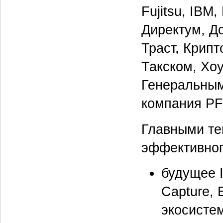
Fujitsu, IBM,
Директум, Д
Траст, Крип
Такском, Хо
Генеральным
компания PFU
Главными те
эффективног
будущее 
Capture, 
экосисте