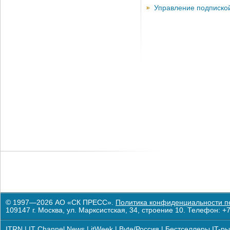
Управление подписко
© 1997—2026 АО «СК ПРЕСС».
Политика конфиденциальности п
109147 г. Москва, ул. Марксистская, 34, строение 10. Телефон: +7
ITRN
|
IT Channel News
|
itWeek
|
Byte/Россия
|
Бестселлеры IT-ры