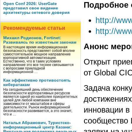
Подробное 
Open Conf 2026: UserGate
представил свое видение
архитектуры сетевого доверия
http://www
Рекомендуемые статьи
http://www
Михаил Родионов, Fortinet:
Развиваясь по известным законам
Анонс меро
В настоящее время информационная
безопасность представляет собой вполне
самостоятельное мощное направление
корпоративной автоматизации.
Открыт прие
Естественно, что в таких условиях
направление это все теснее связывается
с вопросами прикладной
от Global CI
информационной …
Как эффективно противостоять
кибератакам
Задача конк
На сегодняшний день обеспечение
безопасности корпоративных ресурсов
достижениях
является одной из наиболее приоритетных
целей для любой компании вне
зависимости от масштабов и сферы
инновации в
деятельности. Рынок информационной
безопасности развивается, а это значит,
что и …
сообщество 
Наталья Абрамович, Туристско-
информационный центр Казани:
заявки на уч
Виртуальная поддержка реальных