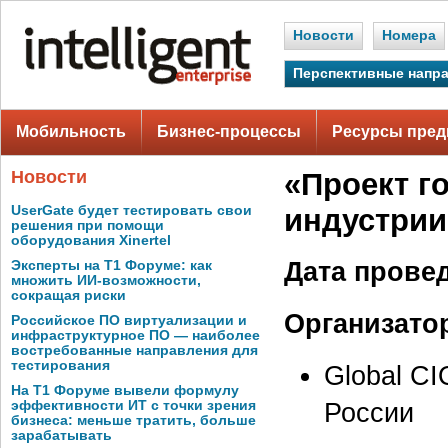
Новости
Номера
Перспективные напр
Мобильность
Бизнес-процессы
Ресурсы пред
Новости
«Проект г
UserGate будет тестировать свои
индустрии
решения при помощи
оборудования Xinertel
Дата прове
Эксперты на Т1 Форуме: как
множить ИИ-возможности,
сокращая риски
Организато
Российское ПО виртуализации и
инфраструктурное ПО — наиболее
востребованные направления для
тестирования
Global C
На Т1 Форуме вывели формулу
России
эффективности ИТ с точки зрения
бизнеса: меньше тратить, больше
зарабатывать