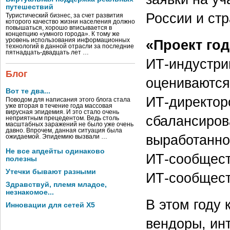
путешествий
России и ст
Туристический бизнес, за счет развития
которого качество жизни населения должно
повышаться, хорошо вписывается в
концепцию «умного города». К тому же
уровень использования информационных
«Проект год
технологий в данной отрасли за последние
пятнадцать-двадцать лет …
ИТ-индустри
Блог
оцениваются
Вот те два...
ИТ-директор
Поводом для написания этого блога стала
уже вторая в течение года массовая
вирусная эпидемия. И это стало очень
сбалансиров
неприятным прецедентом. Ведь столь
масштабных заражений не было уже очень
давно. Впрочем, данная ситуация была
выработанно
ожидаемой. Эпидемию вызвали …
Не все апдейты одинаково
ИТ-сообщест
полезны
Утечки бывают разными
ИТ-сообщест
Здравствуй, племя младое,
незнакомое...
В этом году 
Инновации для сетей X5
вендоры, ин