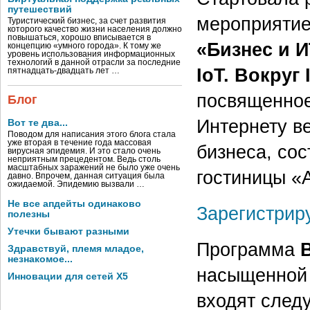
путешествий
мероприяти
Туристический бизнес, за счет развития
которого качество жизни населения должно
повышаться, хорошо вписывается в
«Бизнес и И
концепцию «умного города». К тому же
уровень использования информационных
технологий в данной отрасли за последние
IoT. Вокруг 
пятнадцать-двадцать лет …
посвященное
Блог
Интернету в
Вот те два...
Поводом для написания этого блога стала
уже вторая в течение года массовая
бизнеса, сос
вирусная эпидемия. И это стало очень
неприятным прецедентом. Ведь столь
масштабных заражений не было уже очень
гостиницы «
давно. Впрочем, данная ситуация была
ожидаемой. Эпидемию вызвали …
Не все апдейты одинаково
Зарегистрир
полезны
Утечки бывают разными
Программа
Здравствуй, племя младое,
незнакомое...
насыщенной 
Инновации для сетей X5
входят след