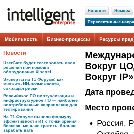
Новости
Номера
Перспективные напр
Мобильность
Бизнес-процессы
Ресурсы пред
Новости
Междунаро
UserGate будет тестировать свои
Вокруг ЦОД
решения при помощи
оборудования Xinertel
Вокруг IP»
Эксперты на Т1 Форуме: как
множить ИИ-возможности,
сокращая риски
Дата прове
Российское ПО виртуализации и
инфраструктурное ПО — наиболее
востребованные направления для
Место пров
тестирования
На Т1 Форуме вывели формулу
Россия, 
эффективности ИТ с точки зрения
бизнеса: меньше тратить, больше
зарабатывать