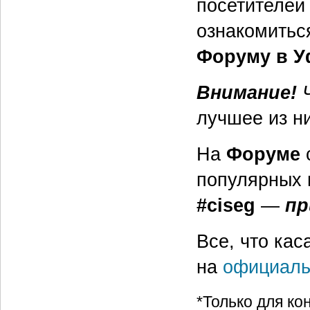
посетителей
ознакомить
Форуму в У
Внимание!
лучшее из н
На
Форуме
популярных 
#ciseg
—
пр
Все, что кас
на
официаль
*Только для к