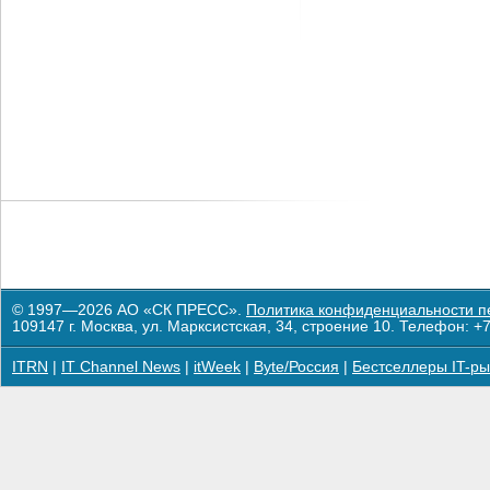
© 1997—2026 АО «СК ПРЕСС».
Политика конфиденциальности п
109147 г. Москва, ул. Марксистская, 34, строение 10. Телефон: +7
ITRN
|
IT Channel News
|
itWeek
|
Byte/Россия
|
Бестселлеры IT-ры