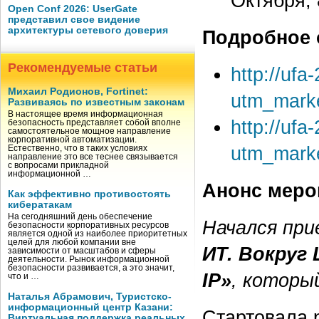
Октября,
Open Conf 2026: UserGate
представил свое видение
архитектуры сетевого доверия
Подробное 
Рекомендуемые статьи
http://uf
Михаил Родионов, Fortinet:
utm_mark
Развиваясь по известным законам
В настоящее время информационная
http://ufa
безопасность представляет собой вполне
самостоятельное мощное направление
корпоративной автоматизации.
utm_mark
Естественно, что в таких условиях
направление это все теснее связывается
с вопросами прикладной
информационной …
Анонс меро
Как эффективно противостоять
кибератакам
На сегодняшний день обеспечение
Начался при
безопасности корпоративных ресурсов
является одной из наиболее приоритетных
целей для любой компании вне
ИТ. Вокруг 
зависимости от масштабов и сферы
деятельности. Рынок информационной
безопасности развивается, а это значит,
IP»
, которы
что и …
Наталья Абрамович, Туристско-
информационный центр Казани:
Стартовала 
Виртуальная поддержка реальных