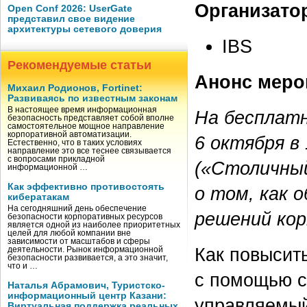
Организато
Open Conf 2026: UserGate
представил свое видение
архитектуры сетевого доверия
IBS
Рекомендуемые статьи
Анонс меро
Михаил Родионов, Fortinet:
Развиваясь по известным законам
В настоящее время информационная
На бесплатн
безопасность представляет собой вполне
самостоятельное мощное направление
корпоративной автоматизации.
6 октября в
Естественно, что в таких условиях
направление это все теснее связывается
с вопросами прикладной
(«Столичны
информационной …
Как эффективно противостоять
о том, как 
кибератакам
На сегодняшний день обеспечение
решений кор
безопасности корпоративных ресурсов
является одной из наиболее приоритетных
целей для любой компании вне
зависимости от масштабов и сферы
Как повысит
деятельности. Рынок информационной
безопасности развивается, а это значит,
что и …
с помощью с
Наталья Абрамович, Туристско-
информационный центр Казани:
управляемый
Виртуальная поддержка реальных