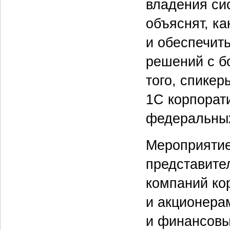
владения си
объяснят, к
и обеспечит
решений с б
того, спике
1С корпорат
федеральных
Мероприятие
представите
компаний ко
и акционера
и финансовы