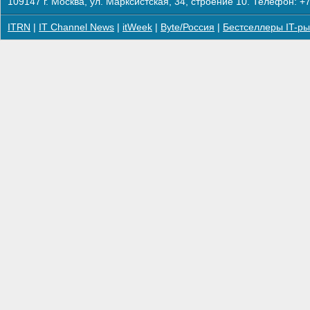
109147 г. Москва, ул. Марксистская, 34, строение 10. Телефон: +7
ITRN
|
IT Channel News
|
itWeek
|
Byte/Россия
|
Бестселлеры IT-ры