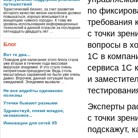
путешествий
по фиксиров
Туристический бизнес, за счет развития
которого качество жизни населения должно
повышаться, хорошо вписывается в
требования 
концепцию «умного города». К тому же
уровень использования информационных
технологий в данной отрасли за последние
с точки зрен
пятнадцать-двадцать лет …
вопросы в хо
Блог
1С в компан
Вот те два...
Поводом для написания этого блога стала
уже вторая в течение года массовая
сервиса 1С 
вирусная эпидемия. И это стало очень
неприятным прецедентом. Ведь столь
масштабных заражений не было уже очень
и заместите
давно. Впрочем, данная ситуация была
ожидаемой. Эпидемию вызвали …
тестировани
Не все апдейты одинаково
полезны
Утечки бывают разными
Эксперты ра
Здравствуй, племя младое,
незнакомое...
с точки зрен
Инновации для сетей X5
подскажут, 