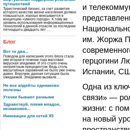
путешествий
и телекомму
Туристический бизнес, за счет развития
которого качество жизни населения должно
представлен
повышаться, хорошо вписывается в
концепцию «умного города». К тому же
уровень использования информационных
Национально
технологий в данной отрасли за последние
пятнадцать-двадцать лет …
им. Жоржа П
Блог
современного
Вот те два...
Поводом для написания этого блога стала
герцогини Л
уже вторая в течение года массовая
вирусная эпидемия. И это стало очень
неприятным прецедентом. Ведь столь
Испании, СШ
масштабных заражений не было уже очень
давно. Впрочем, данная ситуация была
ожидаемой. Эпидемию вызвали …
Одна из клю
Не все апдейты одинаково
полезны
связи» — ро
Утечки бывают разными
Здравствуй, племя младое,
жизни: с по
незнакомое...
Инновации для сетей X5
на новый ур
пространств