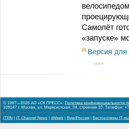
велосипедом
проецирующи
Самолёт гото
«запуске» мо
Версия для 
© 1997—2026 АО «СК ПРЕСС».
Политика конфиденциальности п
109147 г. Москва, ул. Марксистская, 34, строение 10. Телефон: +7
ITRN
|
IT Channel News
|
itWeek
|
Byte/Россия
|
Бестселлеры IT-ры