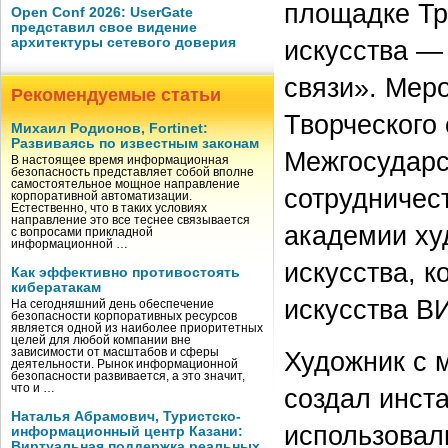
площадке Тр
Open Conf 2026: UserGate
представил свое видение
архитектуры сетевого доверия
искусства —
связи». Мер
Рекомендуемые статьи
Творческого
Михаил Родионов, Fortinet:
Развиваясь по известным законам
Межгосударс
В настоящее время информационная
безопасность представляет собой вполне
самостоятельное мощное направление
сотрудничес
корпоративной автоматизации.
Естественно, что в таких условиях
направление это все теснее связывается
академии ху
с вопросами прикладной
информационной …
искусства, 
Как эффективно противостоять
кибератакам
искусства 
На сегодняшний день обеспечение
безопасности корпоративных ресурсов
является одной из наиболее приоритетных
целей для любой компании вне
зависимости от масштабов и сферы
Художник с 
деятельности. Рынок информационной
безопасности развивается, а это значит,
что и …
создал инст
Наталья Абрамович, Туристско-
использовал
информационный центр Казани:
Виртуальная поддержка реальных