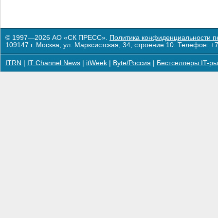
© 1997—2026 АО «СК ПРЕСС».
Политика конфиденциальности п
109147 г. Москва, ул. Марксистская, 34, строение 10. Телефон: +7
ITRN
|
IT Channel News
|
itWeek
|
Byte/Россия
|
Бестселлеры IT-ры