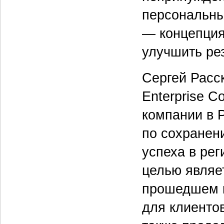
персональны
— концепция
улучшить ре
Сергей Расс
Enterprise C
компании в 
по сохранен
успеха в ре
целью являе
прошедшем г
для клиенто