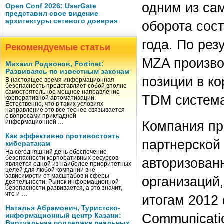
одним из са
Open Conf 2026: UserGate
представил свое видение
архитектуры сетевого доверия
оборота сос
года. По рез
Рекомендуемые статьи
MZA произво
Михаил Родионов, Fortinet:
Развиваясь по известным законам
позиции в ко
В настоящее время информационная
безопасность представляет собой вполне
самостоятельное мощное направление
TDM систем
корпоративной автоматизации.
Естественно, что в таких условиях
направление это все теснее связывается
с вопросами прикладной
Компания пр
информационной …
Как эффективно противостоять
партнерской 
кибератакам
На сегодняшний день обеспечение
безопасности корпоративных ресурсов
авторизован
является одной из наиболее приоритетных
целей для любой компании вне
зависимости от масштабов и сферы
организаций,
деятельности. Рынок информационной
безопасности развивается, а это значит,
что и …
итогам 2012 
Наталья Абрамович, Туристско-
Communicati
информационный центр Казани:
Виртуальная поддержка реальных