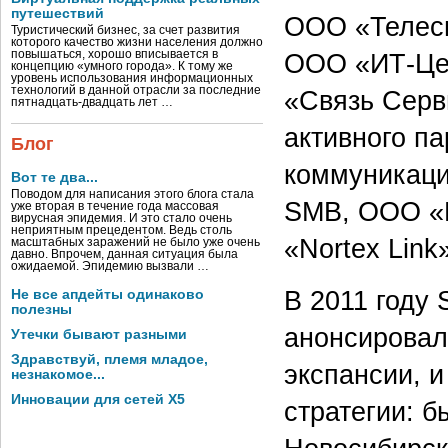
путешествий
ООО «Телесв
Туристический бизнес, за счет развития
которого качество жизни населения должно
повышаться, хорошо вписывается в
ООО «ИТ-Цен
концепцию «умного города». К тому же
уровень использования информационных
технологий в данной отрасли за последние
«Связь Серв
пятнадцать-двадцать лет …
активного п
Блог
коммуникаци
Вот те два...
Поводом для написания этого блога стала
SMB, ООО «Н
уже вторая в течение года массовая
вирусная эпидемия. И это стало очень
неприятным прецедентом. Ведь столь
«Nortex Link
масштабных заражений не было уже очень
давно. Впрочем, данная ситуация была
ожидаемой. Эпидемию вызвали …
В 2011 году 
Не все апдейты одинаково
полезны
анонсировал
Утечки бывают разными
Здравствуй, племя младое,
экспансии, и
незнакомое...
Инновации для сетей X5
стратегии: 