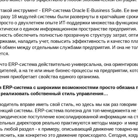
такой инструмент - ERP-система Oracle E-Business Suite. Ее вн
а сразу 18 модулей системы были развернуты в кратчайшие срок
 просто о двухлетнем опыте ИТ-поддержки множества функцио
актически о едином информационном пространстве предприятия.
ность обеспечить полностью прозрачную структуру затрат, опт
ржками, наладить учет, повысить эффективность и качество пл
обмен между отдельными службами предприятия. И она не толь
ется.
 что ERP-система действительно универсальна, она ориентиров
ителей, а на те или иные бизнес-процессы на предприятии, кот
ения приобретает свойства единого организма.
 ERP-система с широкими возможностями просто обязана 
 реализовать собственный стиль управления…
одитель вправе иметь свой стиль, но здесь мы как раз говорим 
нкций системы. ERP-система полезна для топ-менеджмента не т
риодическое поступление консолидированной информации на ст
ельных директоров реально практикуются методы макро- и мик
ть любой раздел - к примеру, описывающий движение товарно-
ыяснить, как конкретно это движение происходило. Сегодня, ког