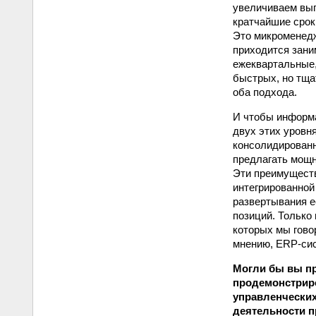
увеличиваем вып
кратчайшие срок
Это микроменедж
приходится зани
ежеквартальные,
быстрых, но тща
оба подхода.
И чтобы информа
двух этих уровн
консолидированн
предлагать мощн
Эти преимуществ
интегрированной
развертывания е
позиций. Только
которых мы гово
мнению, ERP-сис
Могли бы вы пр
продемонстриро
управленческих
деятельности 