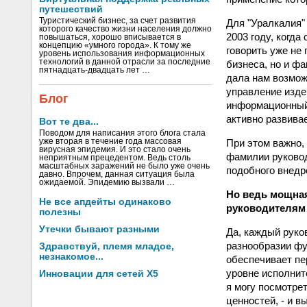
путешествий
Туристический бизнес, за счет развития
Для "Уралкалия" 
которого качество жизни населения должно
2003 году, когд
повышаться, хорошо вписывается в
концепцию «умного города». К тому же
говорить уже не
уровень использования информационных
технологий в данной отрасли за последние
бизнеса, но и ф
пятнадцать-двадцать лет …
дала нам возмож
управление изде
Блог
информационный 
активно развива
Вот те два...
Поводом для написания этого блога стала
уже вторая в течение года массовая
При этом важно,
вирусная эпидемия. И это стало очень
фамилии руковод
неприятным прецедентом. Ведь столь
масштабных заражений не было уже очень
подобного внедр
давно. Впрочем, данная ситуация была
ожидаемой. Эпидемию вызвали …
Но ведь мощная
Не все апдейты одинаково
руководителям
полезны
Утечки бывают разными
Да, каждый руков
разнообразии фу
Здравствуй, племя младое,
незнакомое...
обеспечивает пе
уровне исполнит
Инновации для сетей X5
я могу посмотре
ценностей, - и в