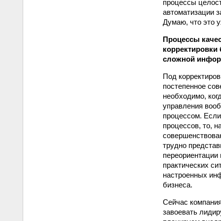
процессы целост
автоматизации з
Думаю, что это 
Процессы качес
корректировки 
сложной информ
Под корректиров
постепенное сов
необходимо, когд
управления вооб
процессом. Если
процессов, то, 
совершенствован
трудно представ
переориентации 
практических си
настроенных инф
бизнеса.
Сейчас компания
завоевать лидир