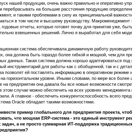
уск нашей продукции, очень важно правильно и оперативно упра
и перебрасывать на большие расстояния продукцию определенн
мент, и такими проблемами в силу их принципиальной важности
маться в том числе и высшему руководству. Макроменеджмент 
 годовые отчеты, которые готовят почву для принятия уже, быть
тельно взвешенных решений. Лично я выработал для себя мод
ционная система обеспечивала динамичную работу руководите
ях, она должна быть гораздо более гибкой и мощной, чем для п
ых данных. Такая система должна хорошо адаптироваться под 
ый инструментарий для работы как с обобщенной, так и с дета
а позволят ей поставлять информацию в оперативном режиме и
 на горизонтальном уровне. Иными словами, по мере все более 
е на предприятии она давала бы все новые возможности смотре
 в этом случае можно обеспечить на всех уровнях менеджмента
рили. А главное - обеспечить конкурентоспособность всего пре
тема Oracle обладает такими возможностями.
ивести пример глобального для предприятия проекта, что
вать, что мощная ERP-система - это единый инструмент 
 задач, а не просто суммарная ИТ-поддержка традиционны
предприятия?