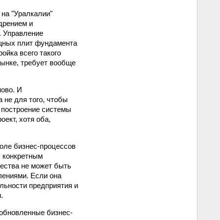
 на "Уралкалии"
дрением и
. Управление
ощных плит фундамента
ойка всего такого
рынке, требует вообще
ово. И
 не для того, чтобы
о построение системы
ект, хотя оба,
оле бизнес-процессов
х конкретным
чества не может быть
лениями. Если она
ельности предприятия и
.
е обновленные бизнес-