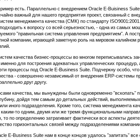
ример есть. Параллельно c внедрением Oracle E-Buisiness Suite
чайно важный для нашего предприятия проект, связанный с вне
истем менеджмента качества (СМК) по стандарту ISO9001:2001
 подходить к вопросу со всей серьезностью, - одна из самых м
нуемого "правильная система управления предприятием". А постр
упной компании, играющей заметную роль на мировом калийном 
илий.
истем качества бизнес-процессы во многом переписывались зан
именно для построения адекватных управленческих процедур, а
 эти процессы под Oracle E-Business Suite. Подчеркну особо, чт
ества - совершенно независимый от внедрения ERP-системы про
раллельно друг другу.
сами качества, мы вынуждены были одновременно "вскопать" п
лубину, дойдя тем самым до детальных действий, выполняемы
 или иного подразделения. Кроме того, система менеджмента ка
 каким-то одним, двумя или же тремя функциональными направ
з, то по определению затрагивает фактически все аспекты деят
ство горизонтальных связей между подразделениями компании
le E-Business Suite нам в конце концов удалось "запитать" вс