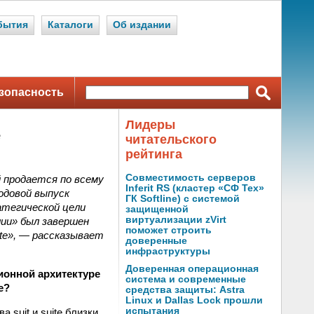
бытия
Каталоги
Об издании
зопасность
Лидеры
е
читательского
рейтинга
Совместимость серверов
й продается по всему
Inferit RS (кластер «СФ Тех»
одовой выпуск
ГК Softline) с системой
атегической цели
защищенной
виртуализации zVirt
лии» был завершен
поможет строить
ite», — рассказывает
доверенные
инфраструктуры
Доверенная операционная
ионной архитектуре
система и современные
e?
средства защиты: Astra
Linux и Dallas Lock прошли
испытания
 suit и suite близки