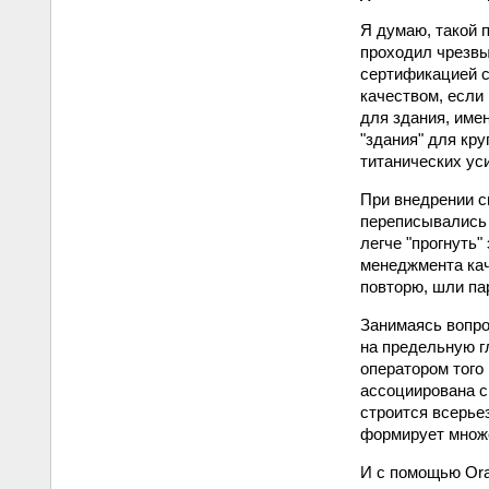
Я думаю, такой п
проходил чрезвы
сертификацией с
качеством, если
для здания, име
"здания" для кр
титанических ус
При внедрении с
переписывались 
легче "прогнуть"
менеджмента кач
повторю, шли па
Занимаясь вопро
на предельную г
оператором того
ассоциирована с
строится всерье
формирует множе
И с помощью Orac