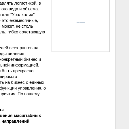
влять логистикой, в
ого вида и объема.
 для "Уралкалия"
- это ежемесячные,
 может, не столь
ель, гибко сочетающую
лей всех рангов на
редставления
конкретный бизнес и
льной информацией.
 быть прекрасно
широкого
ть на бизнес с единых
 функции управления, о
дприятия. По нашему
бы
решения масштабных
х направлений