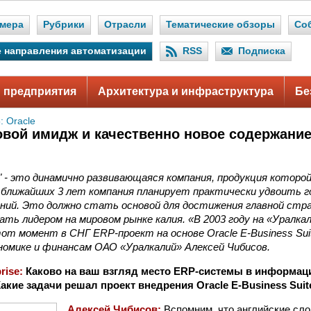
мера
Рубрики
Отрасли
Тематические обзоры
Со
 направления автоматизации
RSS
Подписка
 предприятия
Архитектура и инфраструктура
Бе
: Oracle
вой имидж и качественно новое содержани
 - это динамично развивающаяся компания, продукция которо
 ближайших 3 лет компания планирует практически удвоить г
ений. Это должно стать основой для достижения главной стр
тать лидером на мировом рынке калия. «В 2003 году на «Уралка
от момент в СНГ ERP-проект на основе Oracle E-Business Su
номике и финансам ОАО «Уралкалий» Алексей Чибисов.
prise:
Каково на ваш взгляд место ERP-системы в информац
акие задачи решал проект внедрения Oracle E-Business Suit
Алексей Чибисов:
Вспомним, что английские слова