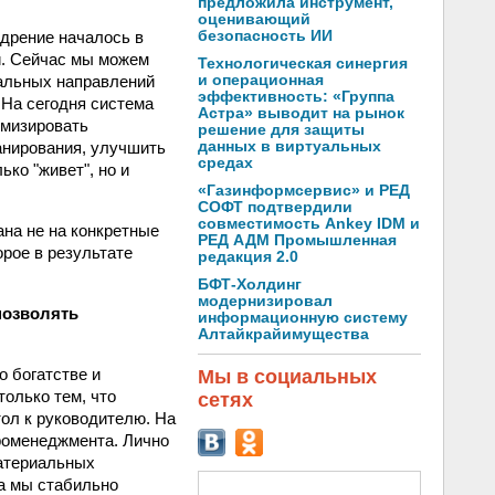
предложила инструмент,
оценивающий
безопасность ИИ
едрение началось в
и. Сейчас мы можем
Технологическая синергия
и операционная
нальных направлений
эффективность: «Группа
 На сегодня система
Астра» выводит на рынок
имизировать
решение для защиты
данных в виртуальных
анирования, улучшить
средах
ко "живет", но и
«Газинформсервис» и РЕД
СОФТ подтвердили
совместимость Ankey IDM и
ана не на конкретные
РЕД АДМ Промышленная
орое в результате
редакция 2.0
БФТ-Холдинг
модернизировал
позволять
информационную систему
Алтайкрайимущества
о богатстве и
Мы в социальных
олько тем, что
сетях
ол к руководителю. На
роменеджмента. Лично
материальных
да мы стабильно