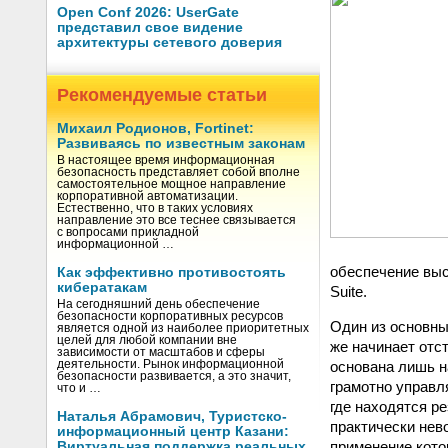
Open Conf 2026: UserGate
представил свое видение
архитектуры сетевого доверия
Рекомендуемые статьи
Михаил Родионов, Fortinet:
Развиваясь по известным законам
В настоящее время информационная
безопасность представляет собой вполне
самостоятельное мощное направление
корпоративной автоматизации.
Естественно, что в таких условиях
направление это все теснее связывается
с вопросами прикладной
информационной …
обеспечение выс
Как эффективно противостоять
кибератакам
Suite.
На сегодняшний день обеспечение
безопасности корпоративных ресурсов
Один из основных
является одной из наиболее приоритетных
целей для любой компании вне
же начинает отс
зависимости от масштабов и сферы
деятельности. Рынок информационной
основана лишь н
безопасности развивается, а это значит,
грамотно управл
что и …
где находятся р
Наталья Абрамович, Туристско-
практически нев
информационный центр Казани:
применение кото
Виртуальная поддержка реальных