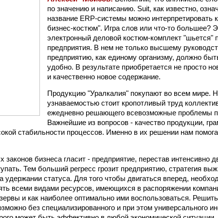
по значению и написанию. Suit, как известно, озна
название ERP-системы можно интерпретировать к
бизнес-костюм". Игра слов или что-то большее? Эт
электронный деловой костюм-комплект "шьется" 
предприятия. В нем не только высшему руководст
предприятию, как единому организму, должно быт
удобно. В результате приобретается не просто н
и качественно новое содержание.
Продукцию "Уралкалия" покупают во всем мире. Н
узнаваемостью стоит кропотливый труд коллекти
ежедневно решающего всевозможные проблемы п
Важнейшие из вопросов - качество продукции, гра
окой стабильности процессов. Именно в их решении нам помогае
 законов бизнеса гласит - предприятие, перестав интенсивно дв
тупать. Тем больший регресс грозит предприятию, стратегия выж
а удержании статуса. Для того чтобы двигаться вперед, необход
ять всеми видами ресурсов, имеющихся в распоряжении компани
езервы и как наиболее оптимально ими воспользоваться. Решить
озможно без специализированного и при этом универсального и
рого может быть эффективно в любой экономической ситуации.