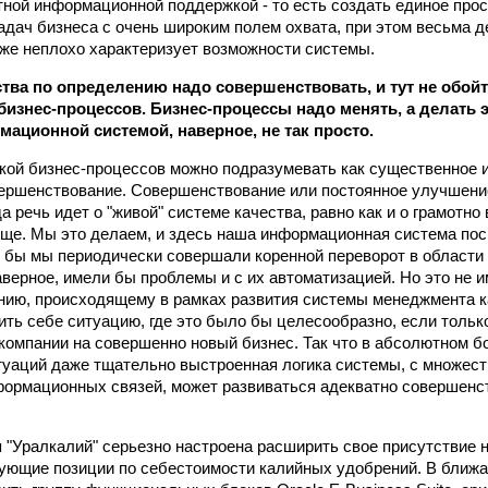
ной информационной поддержкой - то есть создать единое про
адач бизнеса с очень широким полем охвата, при этом весьма д
уже неплохо характеризует возможности системы.
тва по определению надо совершенствовать, и тут не обойт
бизнес-процессов. Бизнес-процессы надо менять, а делать э
ационной системой, наверное, не так просто.
кой бизнес-процессов можно подразумевать как существенное и
ершенствование. Совершенствование или постоянное улучшени
а речь идет о "живой" системе качества, равно как и о грамотн
ще. Мы это делаем, и здесь наша информационная система пос
 бы мы периодически совершали коренной переворот в области 
наверное, имели бы проблемы и с их автоматизацией. Но это не 
ию, происходящему в рамках развития системы менеджмента к
ить себе ситуацию, где это было бы целесообразно, если только
компании на совершенно новый бизнес. Так что в абсолютном 
туаций даже тщательно выстроенная логика системы, с множес
ормационных связей, может развиваться адекватно совершенс
 "Уралкалий" серьезно настроена расширить свое присутствие 
ующие позиции по себестоимости калийных удобрений. В ближ