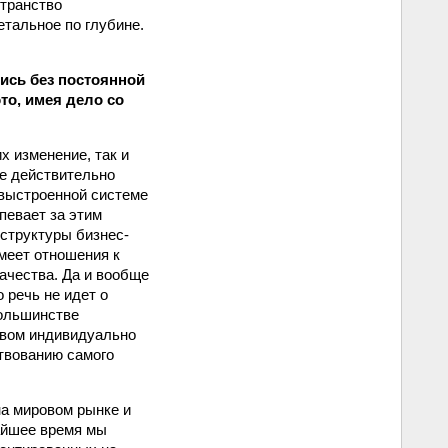
странство
етальное по глубине.
ись без постоянной
то, имея дело со
х изменение, так и
е действительно
о выстроенной системе
певает за этим
структуры бизнес-
имеет отношения к
ачества. Да и вообще
 речь не идет о
большинстве
твом индивидуально
твованию самого
на мировом рынке и
айшее время мы