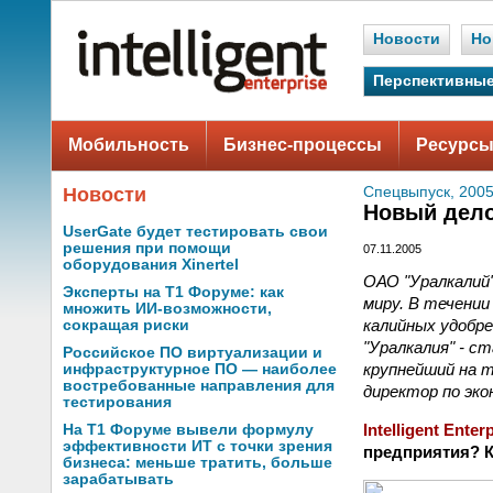
Новости
Но
Перспективные
Мобильность
Бизнес-процессы
Ресурсы
Новости
Спецвыпуск, 2005
Новый дело
UserGate будет тестировать свои
решения при помощи
07.11.2005
оборудования Xinertel
ОАО "Уралкалий"
Эксперты на Т1 Форуме: как
миру. В течении
множить ИИ-возможности,
калийных удобр
сокращая риски
"Уралкалия" - с
Российское ПО виртуализации и
крупнейший на т
инфраструктурное ПО — наиболее
востребованные направления для
директор по эко
тестирования
Intelligent Enter
На Т1 Форуме вывели формулу
эффективности ИТ с точки зрения
предприятия? К
бизнеса: меньше тратить, больше
зарабатывать