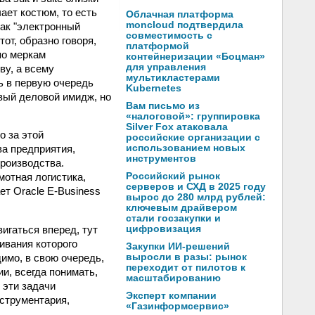
чает костюм, то есть
Облачная платформа
moncloud подтвердила
ак "электронный
совместимость с
от, образно говоря,
платформой
по меркам
контейнеризации «Боцман»
для управления
ву, а всему
мультикластерами
ь в первую очередь
Kubernetes
овый деловой имидж, но
Вам письмо из
«налоговой»: группировка
Silver Fox атаковала
о за этой
российские организации с
использованием новых
ва предприятия,
инструментов
роизводства.
Российский рынок
мотная логистика,
серверов и СХД в 2025 году
т Oracle E-Business
вырос до 280 млрд рублей:
ключевым драйвером
стали госзакупки и
цифровизация
игаться вперед, тут
ивания которого
Закупки ИИ-решений
выросли в разы: рынок
имо, в свою очередь,
переходит от пилотов к
и, всегда понимать,
масштабированию
 эти задачи
Эксперт компании
нструментария,
«Газинформсервис»