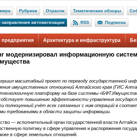
мера
Рубрики
Отрасли
Тематические обзоры
Со
 направления автоматизации
RSS
Подписка
 предприятия
Архитектура и инфраструктура
Бе
нг модернизировал информационную систе
имущества
вершил масштабный проект по переводу государственной ин
ения имущественных отношений Алтайского края (ГИС Алт
отехнологичную платформу на базе системы «БФТ.Имуществ
особствует повышению эффективности управления государ
ти полноценный учёт всех связанных с ним операций в соотв
ми требованиями в области защиты информации.
тво — исполнительный орган государственной власти Алтайско
рственную политику в сфере управления и распоряжения госуд
акже в сфере земельных отношений.