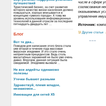
числе в сфере 
путешествий
согласования не
Туристический бизнес, за счет развития
которого качество жизни населения должно
оказываемых ус
повышаться, хорошо вписывается в
управления имущ
концепцию «умного города». К тому же
уровень использования информационных
технологий в данной отрасли за последние
Источник:
компа
пятнадцать-двадцать лет …
Другие статьи
Блог
Вот те два...
Поводом для написания этого блога стала
уже вторая в течение года массовая
вирусная эпидемия. И это стало очень
неприятным прецедентом. Ведь столь
масштабных заражений не было уже очень
давно. Впрочем, данная ситуация была
ожидаемой. Эпидемию вызвали …
Не все апдейты одинаково
полезны
Утечки бывают разными
Здравствуй, племя младое,
незнакомое...
Инновации для сетей X5