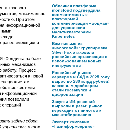
Облачная платформа
нга краевого
moncloud подтвердила
рументов, максимально
совместимость с
ностью. При этом
платформой
контейнеризации «Боцман»
вня информационной
для управления
ьными
мультикластерами
реходе
Kubernetes
ех ранее имеющихся
Вам письмо из
«налоговой»: группировка
Silver Fox атаковала
российские организации с
Т-Холдинга на базе
использованием новых
анных механизмов
инструментов
ю работу. Процесс
Российский рынок
аптироваться к новой
серверов и СХД в 2025 году
т специалистам
вырос до 280 млрд рублей:
ключевым драйвером
действие системы
стали госзакупки и
ой информационной
цифровизация
ния позволили
Закупки ИИ-решений
х операций
выросли в разы: рынок
переходит от пилотов к
масштабированию
ать задачи сбора,
Эксперт компании
 управления, в том
«Газинформсервис»