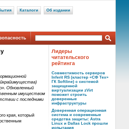
бытия
Каталоги
Об издании
зопасность
му
Лидеры
читательского
рейтинга
Совместимость серверов
формационной
Inferit RS (кластер «СФ Тех»
айкрайимущества)
ГК Softline) с системой
защищенной
о». Обновленный
виртуализации zVirt
ственным имуществом
поможет строить
етствии с последними
доверенные
инфраструктуры
Доверенная операционная
го края, который
система и современные
средства защиты: Astra
арственным
Linux и Dallas Lock прошли
испытания