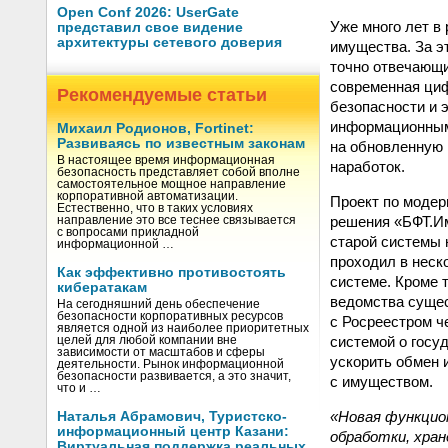
Open Conf 2026: UserGate
Уже много лет в
представил свое видение
архитектуры сетевого доверия
имущества. За э
точно отвечающи
современная циф
Рекомендуемые статьи
безопасности и
информационным
Михаил Родионов, Fortinet:
Развиваясь по известным законам
на обновленную 
В настоящее время информационная
наработок.
безопасность представляет собой вполне
самостоятельное мощное направление
корпоративной автоматизации.
Проект по модер
Естественно, что в таких условиях
решения «БФТ.И
направление это все теснее связывается
с вопросами прикладной
старой системы 
информационной …
проходил в неск
Как эффективно противостоять
системе. Кроме 
кибератакам
ведомства сущес
На сегодняшний день обеспечение
безопасности корпоративных ресурсов
с Росреестром ч
является одной из наиболее приоритетных
системой о госу
целей для любой компании вне
зависимости от масштабов и сферы
ускорить обмен 
деятельности. Рынок информационной
безопасности развивается, а это значит,
с имуществом.
что и …
«Новая функцио
Наталья Абрамович, Туристско-
информационный центр Казани:
обработки, хран
Виртуальная поддержка реальных