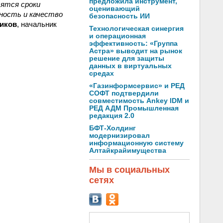
предложила инструмент,
тятся сроки
оценивающий
пность и качество
безопасность ИИ
иков
, начальник
Технологическая синергия
и операционная
эффективность: «Группа
Астра» выводит на рынок
решение для защиты
данных в виртуальных
средах
«Газинформсервис» и РЕД
СОФТ подтвердили
совместимость Ankey IDM и
РЕД АДМ Промышленная
редакция 2.0
БФТ-Холдинг
модернизировал
информационную систему
Алтайкрайимущества
Мы в социальных
сетях