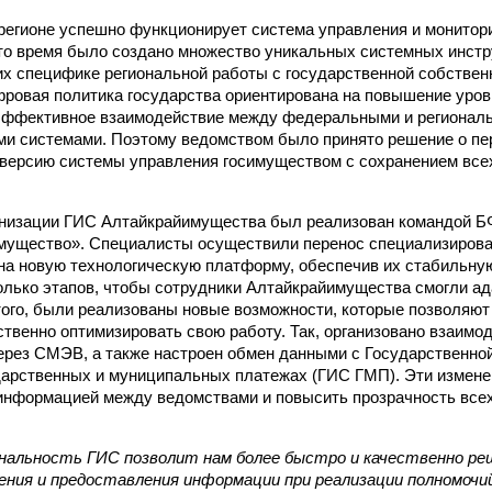
 регионе успешно функционирует система управления и монитори
то время было создано множество уникальных системных инст
х специфике региональной работы с государственной собствен
ровая политика государства ориентирована на повышение уро
 эффективное взаимодействие между федеральными и регионал
и системами. Поэтому ведомством было принято решение о пе
версию системы управления госимуществом с сохранением вс
низации ГИС Алтайкрайимущества был реализован командой БФ
мущество». Специалисты осуществили перенос специализиров
на новую технологическую платформу, обеспечив их стабильну
олько этапов, чтобы сотрудники Алтайкрайимущества смогли ад
того, были реализованы новые возможности, которые позволяю
твенно оптимизировать свою работу. Так, организовано взаимо
ерез СМЭВ, а также настроен обмен данными с Государственн
дарственных и муниципальных платежах (ГИС ГМП). Эти измене
информацией между ведомствами и повысить прозрачность все
нальность ГИС позволит нам более быстро и качественно реш
ения и предоставления информации при реализации полномочий