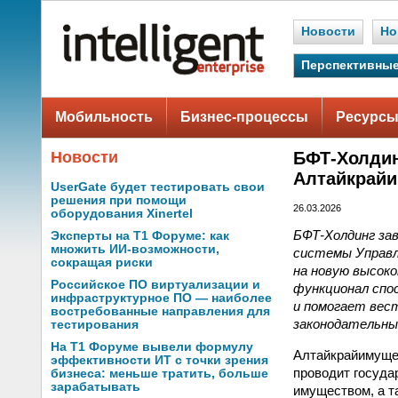
Новости
Но
Перспективные
Мобильность
Бизнес-процессы
Ресурсы
Новости
БФТ-Холди
Алтайкрай
UserGate будет тестировать свои
решения при помощи
26.03.2026
оборудования Xinertel
БФТ-Холдинг за
Эксперты на Т1 Форуме: как
множить ИИ-возможности,
системы Управл
сокращая риски
на новую высок
Российское ПО виртуализации и
функционал сп
инфраструктурное ПО — наиболее
и помогает вес
востребованные направления для
законодательны
тестирования
На Т1 Форуме вывели формулу
Алтайкрайимущес
эффективности ИТ с точки зрения
проводит госуда
бизнеса: меньше тратить, больше
зарабатывать
имуществом, а т