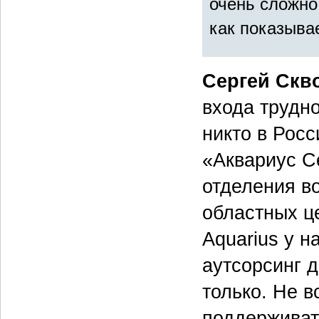
очень сложно
как показыва
Сергей Скв
входа трудно
никто в Росс
«Аквариус Се
отделения во
областных ц
Aquarius у н
аутсорсинг д
только. Не в
поддерживат