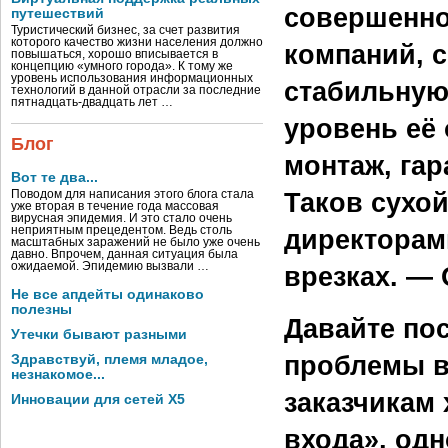
совершенно
путешествий
Туристический бизнес, за счет развития
которого качество жизни населения должно
компаний, с
повышаться, хорошо вписывается в
концепцию «умного города». К тому же
уровень использования информационных
стабильную
технологий в данной отрасли за последние
пятнадцать-двадцать лет …
уровень её
Блог
монтаж, га
Вот те два...
Таков сухой
Поводом для написания этого блога стала
уже вторая в течение года массовая
вирусная эпидемия. И это стало очень
неприятным прецедентом. Ведь столь
директорам
масштабных заражений не было уже очень
давно. Впрочем, данная ситуация была
ожидаемой. Эпидемию вызвали …
врезках. — О
Не все апдейты одинаково
полезны
Давайте по
Утечки бывают разными
проблемы в
Здравствуй, племя младое,
незнакомое...
заказчикам
Инновации для сетей X5
входа», одн