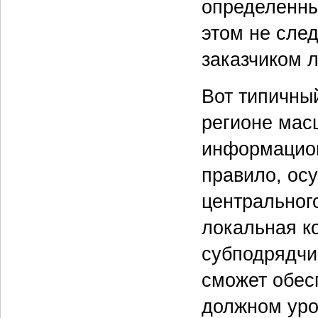
определенны
этом не след
заказчиком 
Вот типичны
регионе мас
информацион
правило, ос
центральног
локальная ко
субподрядчи
сможет обесп
должном уро