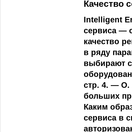
Качество 
Intelligent 
сервиса — с
качест­во р
в ряду пар
выбирают с
оборудовани
стр. 4. — О
больших пре
Каким обра
сервиса в с
авторизова