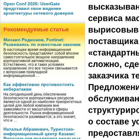
Open Conf 2026: UserGate
высказыван
представил свое видение
архитектуры сетевого доверия
сервиса ма
вырисовыва
Рекомендуемые статьи
поставщика
Михаил Родионов, Fortinet:
Развиваясь по известным законам
В настоящее время информационная
«стандартн
безопасность представляет собой вполне
самостоятельное мощное направление
корпоративной автоматизации.
сложно, сд
Естественно, что в таких условиях
направление это все теснее связывается
с вопросами прикладной
заказчика 
информационной …
Как эффективно противостоять
Предложени
кибератакам
На сегодняшний день обеспечение
обслуживан
безопасности корпоративных ресурсов
является одной из наиболее приоритетных
целей для любой компании вне
структурир
зависимости от масштабов и сферы
деятельности. Рынок информационной
безопасности развивается, а это значит,
о составе у
что и …
Наталья Абрамович, Туристско-
предоставл
информационный центр Казани:
Виртуальная поддержка реальных