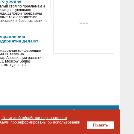
го уровня
глый стол по проблемам и
зации в условиях
мках деловой программы
вные технологические
тизации и безопасности …
управлению
едприятия делают
ународная конференция
ми «Ставка на
инар Ассоциации развития
CE Moscow Spring
рамках деловой
орядке использования материалов сайта
emag.ru
..
с
Политикой обработки персональных
о были проинформированы об использовании
Принять