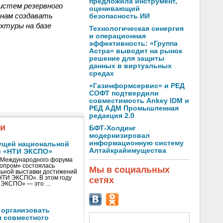
предложила инструмент,
истем резервного
оценивающий
 нам создавать
безопасность ИИ
ктуры на базе
Технологическая синергия
и операционная
эффективность: «Группа
Астра» выводит на рынок
решение для защиты
данных в виртуальных
средах
«Газинформсервис» и РЕД
СОФТ подтвердили
совместимость Ankey IDM и
РЕД АДМ Промышленная
редакция 2.0
жи
БФТ-Холдинг
модернизировал
информационную систему
ущей национальной
Алтайкрайимущества
и «НТИ ЭКСПО»
V Международного форума
нопром» состоялась
Мы в социальных
ьной выставки достижений
«НТИ ЭКСПО». В этом году
сетях
И ЭКСПО» — это …
 организовать
я совместного