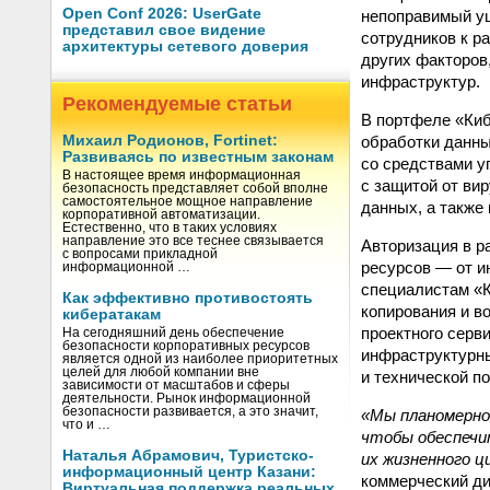
Open Conf 2026: UserGate
непоправимый ущ
представил свое видение
сотрудников к р
архитектуры сетевого доверия
других факторов
инфраструктур.
Рекомендуемые статьи
В портфеле «Ки
обработки данны
Михаил Родионов, Fortinet:
Развиваясь по известным законам
со средствами у
В настоящее время информационная
с защитой от ви
безопасность представляет собой вполне
самостоятельное мощное направление
данных, а также
корпоративной автоматизации.
Естественно, что в таких условиях
направление это все теснее связывается
Авторизация в р
с вопросами прикладной
ресурсов — от и
информационной …
специалистам «К
Как эффективно противостоять
копирования и в
кибератакам
проектного серв
На сегодняшний день обеспечение
безопасности корпоративных ресурсов
инфраструктурны
является одной из наиболее приоритетных
целей для любой компании вне
и технической п
зависимости от масштабов и сферы
деятельности. Рынок информационной
безопасности развивается, а это значит,
«Мы планомерно
что и …
чтобы обеспечи
Наталья Абрамович, Туристско-
их жизненного ц
информационный центр Казани:
коммерческий ди
Виртуальная поддержка реальных