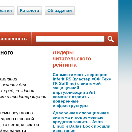
бытия
Каталоги
Об издании
зопасность
ного
Лидеры
читательского
рейтинга
Совместимость серверов
омпании
Inferit RS (кластер «СФ Тех»
ГК Softline) с системой
спечения для
защищенной
х сред, создания
виртуализации zVirt
ми и предотвращения
поможет строить
доверенные
инфраструктуры
стемы неуклонно
Доверенная операционная
система и современные
недавно основной
средства защиты: Astra
то сегодня вектор
Linux и Dallas Lock прошли
обна нанести
испытания