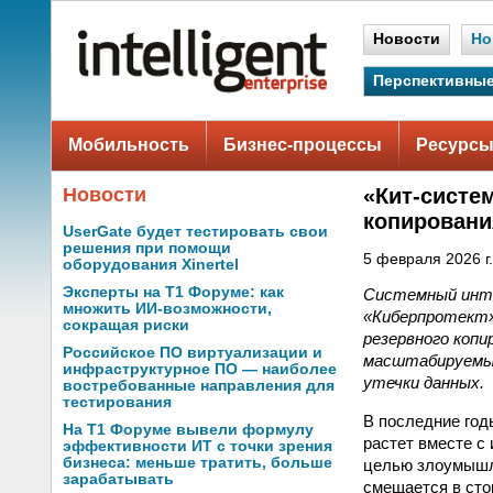
Новости
Но
Перспективные
Мобильность
Бизнес-процессы
Ресурсы
Новости
«Кит-систе
копировани
UserGate будет тестировать свои
решения при помощи
5 февраля 2026 г.
оборудования Xinertel
Эксперты на Т1 Форуме: как
Системный инте
множить ИИ-возможности,
«Киберпротект»
сокращая риски
резервного копи
Российское ПО виртуализации и
масштабируемых
инфраструктурное ПО — наиболее
утечки данных.
востребованные направления для
тестирования
В последние год
На Т1 Форуме вывели формулу
растет вместе с
эффективности ИТ с точки зрения
бизнеса: меньше тратить, больше
целью злоумышле
зарабатывать
смещается в сто