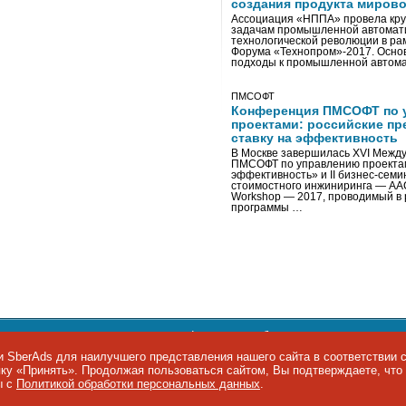
создания продукта мирово
Ассоциация «НППА» провела кру
задачам промышленной автомати
технологической революции в ра
Форума «Технопром»-2017. Осно
подходы к промышленной автома
ПМСОФТ
Конференция ПМСОФТ по 
проектами: российские пр
ставку на эффективность
В Москве завершилась XVI Межд
ПМСОФТ по управлению проекта
эффективность» и II бизнес-сем
стоимостного инжиниринга — AA
Workshop — 2017, проводимый в 
программы …
ости персональных данных
,
информация об авторских правах и п
фон: +7 495 974-22-60. Факс: +7 495 974-22-63. E-mail:
siteeditor@i
 SberAds для наилучшего представления нашего сайта в соответствии 
опку «Принять». Продолжая пользоваться сайтом, Вы подтверждаете, чт
ы IT-рынка
ы с
Политикой обработки персональных данных
.