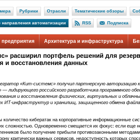
мера
Рубрики
Отрасли
Тематические обзоры
Со
 направления автоматизации
RSS
Подписка
 предприятия
Архитектура и инфраструктура
Бе
мс» расширил портфель решений для резерв
я и восстановления данных
гратор «Кит-системс» получил партнерскую авторизацию к
 — лидирующего российского разработчика программного обе
рования и восстановления физических, виртуальных и облачны
 ИТ-инфраструктур и хранилищ, защищенного обмена файла
ы количество кибератак на корпоративные информационные си
 их сложностью. Одновременно смещается их фокус: если еще 
нников было получение прибыли противозаконными методами, 
рону критически важных сервисов, недоступность которых спос