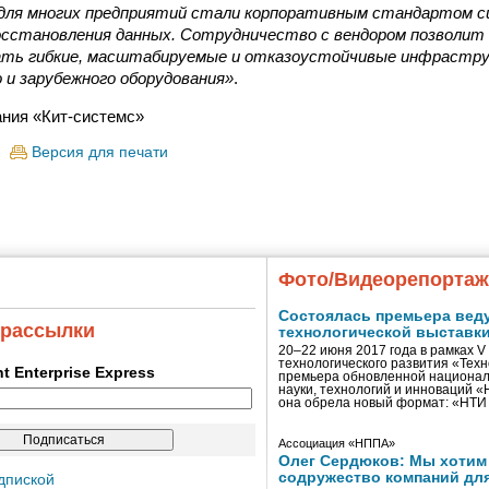
и для многих предприятий стали корпоративным стандартом с
восстановления данных. Сотрудничество с вендором позволит
ть гибкие, масштабируемые и отказоустойчивые инфрастру
 и зарубежного оборудования»
.
ния «Кит-системс»
Версия для печати
Фото/Видеорепорта
Состоялась премьера вед
 рассылки
технологической выставк
20–22 июня 2017 года в рамках 
технологического развития «Тех
ent Enterprise Express
премьера обновленной национал
науки, технологий и инноваций 
она обрела новый формат: «НТ
Ассоциация «НППА»
Олег Сердюков: Мы хотим
содружество компаний дл
дпиской