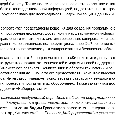
ерб бизнесу. Также нельзя списывать со счетов халатное отн
аботе с конфиденциальной информацией, недостаточный контро
, обуславливающих необходимость надежной защиты данных и 
берпротекта» представлены решения для создания программно
х, построения надежной, доступной и масштабируемой инфрас
правления и мониторинга, система резервного копирования и во
русов-шифровальщиков, полнофункциональное DLP-решение для
 корпоративное решение для синхронизации и безопасного обме
амках партнерской программы открыла «Кит-системс» доступ к 
нструментов продаж до технической и маркетинговой поддержки
ит-системс» развивать компетенции в области технологий и ре
осстановления данных, а также предоставлять клиентам высоч
иса. Интегратор планирует использовать разработки вендора в с
х проектов и поставлять их обособленно. Также заказчикам до
оддержки «Киберпротекта».
 развиваем продуктовый портфель в области информационно
ть доступность и целостность критически важных данных на
икла
, — отметил
Вадим Гусеналиев
, заместитель генерального
ректор „Кит-системс“. —
Решения „Киберпротекта“ широко вос