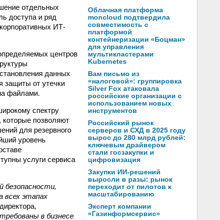
ошение отдельных
Облачная платформа
ль доступа и ряд
moncloud подтвердила
совместимость с
корпоративных ИТ-
платформой
контейнеризации «Боцман»
для управления
-определяемых центров
мультикластерами
Kubernetes
труктуры
сстановления данных
Вам письмо из
«налоговой»: группировка
 защиты от утечки
Silver Fox атаковала
на файлами.
российские организации с
использованием новых
широкому спектру
инструментов
, которые позволяют
Российский рынок
шений для резервного
серверов и СХД в 2025 году
вырос до 280 млрд рублей:
айший уровень
ключевым драйвером
оставе
стали госзакупки и
ступны услуги сервиса
цифровизация
Закупки ИИ-решений
выросли в разы: рынок
й безопасности,
переходит от пилотов к
масштабированию
 всех этапах
 директора,
Эксперт компании
«Газинформсервис»
требованы в бизнесе