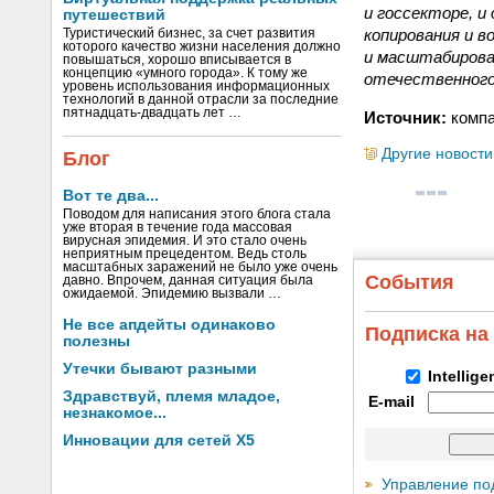
и госсекторе, 
путешествий
копирования и 
Туристический бизнес, за счет развития
которого качество жизни населения должно
и масштабирова
повышаться, хорошо вписывается в
концепцию «умного города». К тому же
отечественного
уровень использования информационных
технологий в данной отрасли за последние
пятнадцать-двадцать лет …
Источник:
компа
Другие новости
Блог
Вот те два...
Поводом для написания этого блога стала
уже вторая в течение года массовая
вирусная эпидемия. И это стало очень
неприятным прецедентом. Ведь столь
масштабных заражений не было уже очень
События
давно. Впрочем, данная ситуация была
ожидаемой. Эпидемию вызвали …
Не все апдейты одинаково
Подписка на
полезны
Утечки бывают разными
Intellig
Здравствуй, племя младое,
E-mail
незнакомое...
Инновации для сетей X5
Управление по