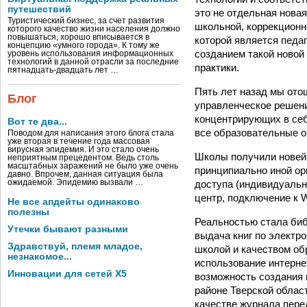
путешествий
это не отдельная новая
Туристический бизнес, за счет развития
школьной, коррекционн
которого качество жизни населения должно
повышаться, хорошо вписывается в
которой является педа
концепцию «умного города». К тому же
созданием такой новой 
уровень использования информационных
технологий в данной отрасли за последние
практики.
пятнадцать-двадцать лет …
Пять лет назад мы ото
Блог
управленческое решен
концентрирующих в себ
Вот те два...
все образовательные о
Поводом для написания этого блога стала
уже вторая в течение года массовая
вирусная эпидемия. И это стало очень
Школы получили новей
неприятным прецедентом. Ведь столь
масштабных заражений не было уже очень
принципиально иной ор
давно. Впрочем, данная ситуация была
доступа (индивидуальн
ожидаемой. Эпидемию вызвали …
центр, подключение к Wi
Не все апдейты одинаково
полезны
Реальностью стала биб
Утечки бывают разными
выдача книг по электр
Здравствуй, племя младое,
школой и качеством об
незнакомое...
использование интерне
Инновации для сетей X5
возможность создания 
районе Тверской облас
качестве журнала пер