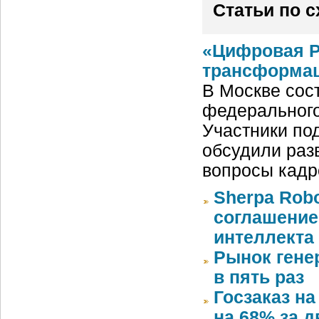
Статьи по 
«Цифровая Р
трансформац
В Москве сос
федерального
Участники под
обсудили раз
вопросы кадр
Sherpa Rob
соглашение
интеллекта
Рынок генер
в пять раз
Госзаказ н
на 68% за д