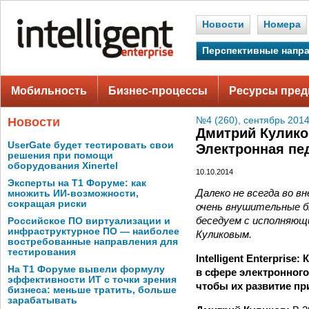
Новости
Номера
Перспективные напр
Мобильность
Бизнес-процессы
Ресурсы пред
Новости
№4 (260), сентябрь 2014
Дмитрий Кулико
UserGate будет тестировать свои
Электронная пед
решения при помощи
оборудования Xinertel
10.10.2014
Эксперты на Т1 Форуме: как
Далеко не всегда во в
множить ИИ-возможности,
сокращая риски
очень внушительные б
беседуем с исполняющ
Российское ПО виртуализации и
инфраструктурное ПО — наиболее
Куликовым.
востребованные направления для
тестирования
Intelligent Enterpris
На Т1 Форуме вывели формулу
в сфере электронного
эффективности ИТ с точки зрения
чтобы их развитие п
бизнеса: меньше тратить, больше
зарабатывать