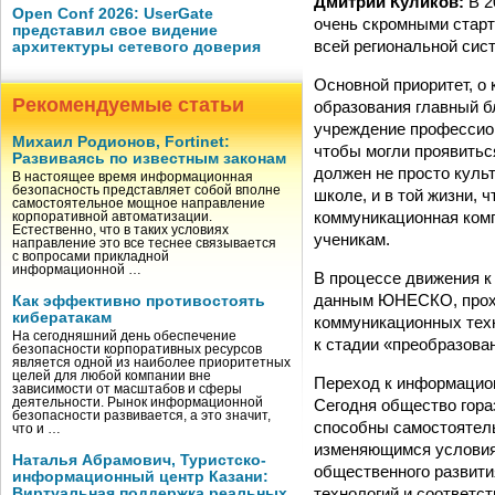
Дмитрий Куликов:
В 2
Open Conf 2026: UserGate
очень скромными старт
представил свое видение
всей региональной сис
архитектуры сетевого доверия
Основной приоритет, о 
Рекомендуемые статьи
образования главный бл
учреждение профессион
Михаил Родионов, Fortinet:
чтобы могли проявитьс
Развиваясь по известным законам
должен не просто куль
В настоящее время информационная
безопасность представляет собой вполне
школе, и в той жизни, 
самостоятельное мощное направление
коммуникационная комп
корпоративной автоматизации.
Естественно, что в таких условиях
ученикам.
направление это все теснее связывается
с вопросами прикладной
информационной …
В процессе движения к
данным ЮНЕСКО, прохо
Как эффективно противостоять
кибератакам
коммуникационных техн
На сегодняшний день обеспечение
к стадии «преобразован
безопасности корпоративных ресурсов
является одной из наиболее приоритетных
целей для любой компании вне
Переход к информацион
зависимости от масштабов и сферы
Сегодня общество гора
деятельности. Рынок информационной
безопасности развивается, а это значит,
способны самостоятель
что и …
изменяющимся условия
Наталья Абрамович, Туристско-
общественного развити
информационный центр Казани:
технологий и соответс
Виртуальная поддержка реальных