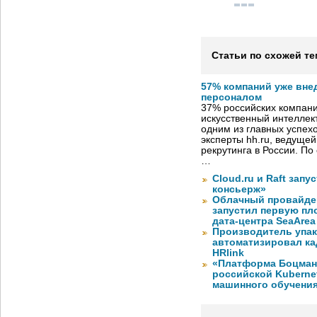
Статьи по схожей те
57% компаний уже вне
персоналом
37% российских компан
искусственный интеллект
одним из главных успех
эксперты hh.ru, ведуще
рекрутинга в России. П
…
Cloud.ru и Raft запу
консьерж»
Облачный провайде
запустил первую пло
дата-центра SeaArea
Производитель упа
автоматизировал к
HRlink
«Платформа Боцман
российской Kuberne
машинного обучени