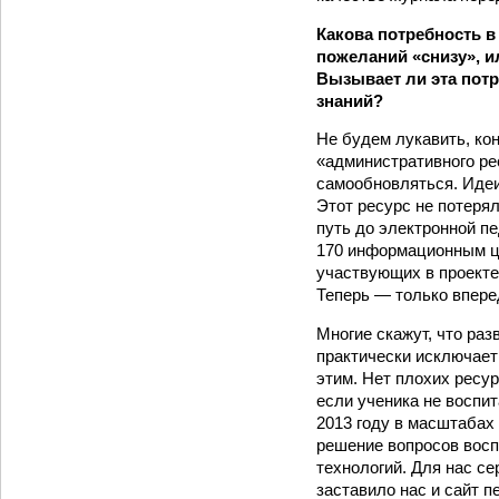
Какова потребность в
пожеланий «снизу», и
Вызывает ли эта пот
знаний?
Не будем лукавить, ко
«административного ре
самообновляться. Идеи
Этот ресурс не потерял
путь до электронной пе
170 информационным це
участвующих в проекте,
Теперь — только вперед
Многие скажут, что ра
практически исключает
этим. Нет плохих ресур
если ученика не воспи
2013 году в масштабах
решение вопросов вос
технологий. Для нас с
заставило нас и сайт п