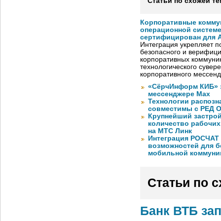
Статьи по схожей те
Корпоративные комму
операционной системе
сертифицирован для A
Интеграция укрепляет п
безопасного и верифици
корпоративных коммуник
технологического сувере
корпоративного мессен
«СёрчИнформ КИБ» 
мессенджере Max
Технологии распозн
совместимы с РЕД 
Крупнейший застрой
количество рабочих 
на МТС Линк
Интеграция РОСЧАТ 
возможностей для б
мобильной коммуни
Статьи по 
Банк ВТБ за