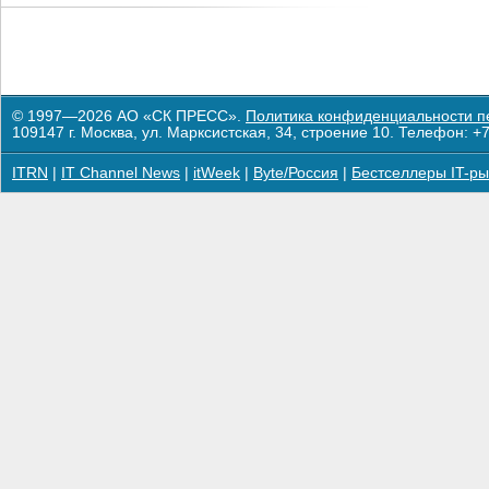
© 1997—2026 АО «СК ПРЕСС».
Политика конфиденциальности п
109147 г. Москва, ул. Марксистская, 34, строение 10. Телефон: +7
ITRN
|
IT Channel News
|
itWeek
|
Byte/Россия
|
Бестселлеры IT-ры