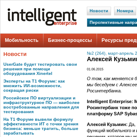
Новости
Номера
Перспективные напр
Мобильность
Бизнес-процессы
Ресурсы пред
Новости
№2 (264), март-апрель 
Алексей Кузьми
UserGate будет тестировать свои
решения при помощи
01.06.2015
оборудования Xinertel
О том, как меняется б
Эксперты на Т1 Форуме: как
мы беседуем с Алексе
множить ИИ-возможности,
Росинтербанка.
сокращая риски
Российское ПО виртуализации и
Intelligent Enterpris
инфраструктурное ПО — наиболее
Росинтербанк тоже п
востребованные направления для
тестирования
платформу SAP Sybas
На Т1 Форуме вывели формулу
Алексей Кузьмин:
Да,
эффективности ИТ с точки зрения
бизнеса: меньше тратить, больше
функций мобильного и и
зарабатывать
решении, которое мы ис