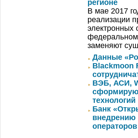
регионе
В мае 2017 г
реализации п
электронных 
федеральном 
заменяют су
Данные «Ро
Blackmoon F
сотруднича
ВЭБ, АСИ, W
сформируют
технологий
Банк «Откр
внедрению 
операторов