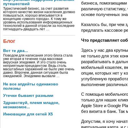
бизнеса, помогающими к
путешествий
различную статистику, 
Туристический бизнес, за счет развития
которого качество жизни населения должно
основе полученных зна
повышаться, хорошо вписывается в
концепцию «умного города». К тому же
уровень использования информационных
Казалось бы, при чем 
технологий в данной отрасли за последние
пятнадцать-двадцать лет …
предлагать кассовое р
Что представляет со
Блог
Здесь у нас два крупны
Вот те два...
не только для этих ко
Поводом для написания этого блога стала
уже вторая в течение года массовая
разрабатывать в дальн
вирусная эпидемия. И это стало очень
неприятным прецедентом. Ведь столь
мобильный кошелек, в
масштабных заражений не было уже очень
опции, которых нет у к
давно. Впрочем, данная ситуация была
ожидаемой. Эпидемию вызвали …
углубленную проработа
выполнение различных
Не все апдейты одинаково
полезны
С помощью мобильного 
Утечки бывают разными
только для наших клие
Здравствуй, племя младое,
Apple Store и Google P
незнакомое...
без визита в банк. Та
Инновации для сетей X5
Допустим, я хочу нача
виртуальная карта, и с