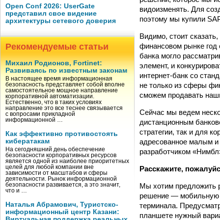
Open Conf 2026: UserGate
видоизменять. Для соз
представил свое видение
поэтому мы купили SAP 
архитектуры сетевого доверия
Видимо, стоит сказать,
финансовом рынке год о
Рекомендуемые статьи
банка могло рассматри
Михаил Родионов, Fortinet:
элемент, и конкуриров
Развиваясь по известным законам
интернет-­банк со стан
В настоящее время информационная
не только из сферы фи
безопасность представляет собой вполне
самостоятельное мощное направление
сможем продавать наши
корпоративной автоматизации.
Естественно, что в таких условиях
направление это все теснее связывается
Сейчас мы ведем неско
с вопросами прикладной
информационной …
дистанционным банковс
стратегии, так и для к
Как эффективно противостоять
адресованное малым и 
кибератакам
На сегодняшний день обеспечение
разработчиком «Нимбл
безопасности корпоративных ресурсов
является одной из наиболее приоритетных
целей для любой компании вне
Расскажите, пожалуйс
зависимости от масштабов и сферы
деятельности. Рынок информационной
Мы хотим предложить р
безопасности развивается, а это значит,
что и …
решение — мобильную к
Наталья Абрамович, Туристско-
терминала. Предусматр
информационный центр Казани:
планшете нужный вариа
Виртуальная поддержка реальных