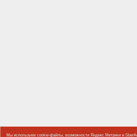
Мы используем cookie-файлы, возможности Яндекс.Метрики и SberA