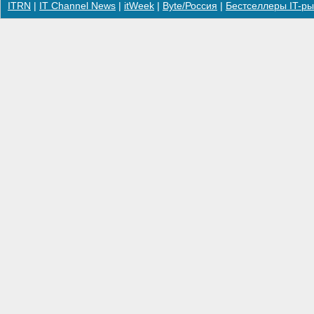
ITRN
|
IT Channel News
|
itWeek
|
Byte/Россия
|
Бестселлеры IT-ры