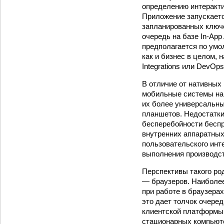
определению интеракти
Приложение запускаетс
запланированных ключе
очередь на базе In-App
предполагается по умо
как и бизнес в целом, 
Integrations или DevOps
В отличие от нативных
мобильные системы на 
их более универсальны
планшетов. Недостатки
бесперебойности беспр
внутренних аппаратных
пользовательского инте
выполнения производст
Перспективы такого ро
— браузеров. Наиболее
при работе в браузерах
это дает толчок очере
клиентской платформы 
стационарных компьюте