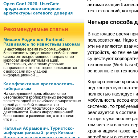
Open Conf 2026: UserGate
автоматизации бизнеса
представил свое видение
тех технологий, котор
архитектуры сетевого доверия
Четыре способа д
Рекомендуемые статьи
В настоящее время при
пользователям. Надо с
Михаил Родионов, Fortinet:
Развиваясь по известным законам
эти не являются взаим
В настоящее время информационная
устройств, но тем не м
безопасность представляет собой вполне
самостоятельное мощное направление
существуют корпоратив
корпоративной автоматизации.
технологии (Web-based
Естественно, что в таких условиях
направление это все теснее связывается
основанные на техноло
с вопросами прикладной
информационной …
Корпоративные хранил
Как эффективно противостоять
под конкретную платфо
кибератакам
полностью наследует ид
На сегодняшний день обеспечение
безопасности корпоративных ресурсов
мобильность ассоцииро
является одной из наиболее приоритетных
целей для любой компании вне
системах, то требуемы
зависимости от масштабов и сферы
реализуется в составе 
деятельности. Рынок информационной
безопасности развивается, а это значит,
которых уже вполне ра
что и …
том числе и в неких с
Наталья Абрамович, Туристско-
хранилищами также при
информационный центр Казани:
апгрейдах и о контроле
Виртуальная поддержка реальных