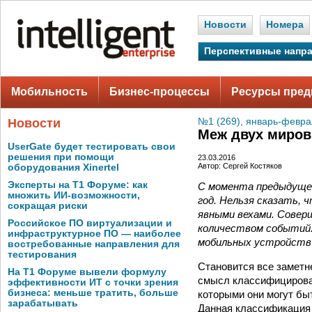
Новости
Номера
Перспективные напр
Мобильность
Бизнес-процессы
Ресурсы пред
Новости
№1 (269), январь-февра
Меж двух миров
UserGate будет тестировать свои
решения при помощи
23.03.2016
Автор: Сергей Костяков
оборудования Xinertel
Эксперты на Т1 Форуме: как
С момента предыдущег
множить ИИ-возможности,
год. Нельзя сказать, 
сокращая риски
явными вехами. Совер
Российское ПО виртуализации и
количеством событий.
инфраструктурное ПО — наиболее
мобильных устройств 
востребованные направления для
тестирования
Становится все заметне
На Т1 Форуме вывели формулу
смысл классифицироват
эффективности ИТ с точки зрения
бизнеса: меньше тратить, больше
которыми они могут бы
зарабатывать
Данная классификация п