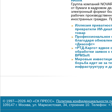
HRlink
Группа компаний NOVAR
от бумаги в кадровом д
электронный формат бол
рабочих производствен
иностранных граждан. П
Иллюзия приватност
превратили ИИ-диал
товар
Профессиональное о
благодаря обновлени
«Диасофт»
«РТД-Карго» вдвое 
обработки заявок с
BPMSoft
Мировые инвестиции
борьба идет не за те
инфраструктуру и д
© 1997—2026 АО «СК ПРЕСС».
Политика конфиденциальности п
109147 г. Москва, ул. Марксистская, 34, строение 10. Телефон: +7