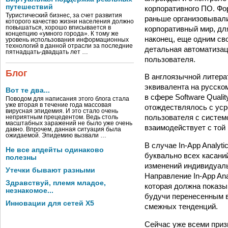
путешествий
корпоративного ПО. Фо
Туристический бизнес, за счет развития
раньше организовывали
которого качество жизни населения должно
корпоративный мир, дл
повышаться, хорошо вписывается в
концепцию «умного города». К тому же
наконец, еще одним св
уровень использования информационных
технологий в данной отрасли за последние
детальная автоматизац
пятнадцать-двадцать лет …
пользователя.
Блог
В англоязычной литера
эквивалента на русско
Вот те два...
в сфере Software Quali
Поводом для написания этого блога стала
уже вторая в течение года массовая
отождествлялось с ус
вирусная эпидемия. И это стало очень
пользователя с системо
неприятным прецедентом. Ведь столь
масштабных заражений не было уже очень
взаимодействует с той 
давно. Впрочем, данная ситуация была
ожидаемой. Эпидемию вызвали …
В случае In-App Analy
Не все апдейты одинаково
буквально всех касани
полезны
изменений индивидуаль
Утечки бывают разными
Направление In-App Ana
Здравствуй, племя младое,
которая должна показы
незнакомое...
будучи перенесенным в
Инновации для сетей X5
смежных тенденций.
Сейчас уже всеми приз