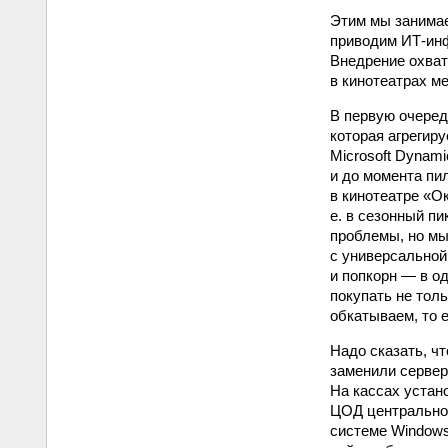
Этим мы занима
приводим ИТ-инф
Внедрение охват
в кинотеатрах м
В первую очеред
которая агрегир
Microsoft Dynam
и до момента пи
в кинотеатре «Ок
е. в сезонный п
проблемы, но мы
с универсальной
и попкорн — в о
покупать не толь
обкатываем, то 
Надо сказать, ч
заменили сервер
На кассах устан
ЦОД центральног
системе Windows