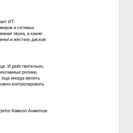
ает ИТ-
рверов и сетевых
ание звука, а какие-
енки и жёстких дисков
бще. И действительно,
рекламные ролики,
 еще иногда менять
можно контролировать
erprise Камилл Ахметов