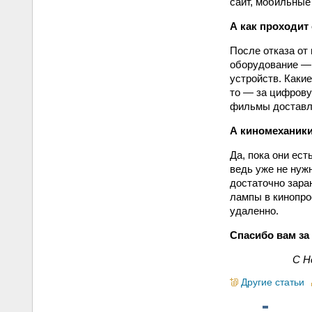
сайт, мобильные
А как проходит 
После отказа от
оборудование — 
устройств. Какие
то — за цифрову
фильмы доставля
А киномеханик
Да, пока они ест
ведь уже не нуж
достаточно зара
лампы в кинопро
удаленно.
Спасибо вам за
С Н
Другие статьи