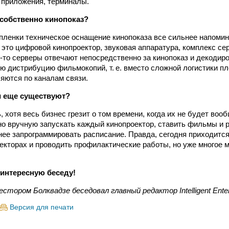
 приложения, терминалы.
собственно кино­показ?
 пленки техническое оснащение кинопоказа все сильнее напомин
это цифровой кинопроектор, звуковая аппаратура, комплекс се
-то серверы отвечают непосредственно за кинопоказ и декодиров
ю дистрибуцию фильмокопий, т. е. вместо сложной логистики пл
ются по каналам связи.
и еще существуют?
ь, хотя весь бизнес грезит о том времени, когда их не будет воо
но вручную запускать каждый кинопроектор, ставить фильмы и 
нее запрограммировать расписание. Правда, сегодня приходится
екторах и проводить профилактические работы, но уже многое 
 интересную беседу!
естором Болквадзе беседовал главный редактор Intelligent Ent
Версия для печати