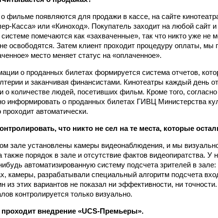
о фильме появляются для продажи в кассе, на сайте кинотеатра
лер-Касса» или «Киноход». Покупатель заходит на любой сайт и
 системе помечаются как «захваченные», так что никто уже не 
и не освободятся. Затем клиент проходит процедуру оплаты, м
ваченное» место меняет статус на «оплаченное».
ации о проданных билетах формируется система отчетов, кото
алтерии и заканчивая финансистами. Кинотеатры каждый день о
 о количестве людей, посетивших фильм. Кроме того, согласн
но информировать о проданных билетах ГИВЦ Министерства ку
о проходит автоматически.
онтролировать, что никто не сел на те места, которые ост
дом зале установлены камеры видеонаблюдения, и мы визуальн
а также порядок в зале и отсутствие фактов видео­пиратства. У
нибудь автоматизированную систему подсчета зрителей в зале:
ах, камеры, разрабатывали специальный алгоритм подсчета вх
ин из этих вариантов не показал ни эффективности, ни точности
лов контролируется только визуально.
к проходит внедрение «UCS-Премьеры».