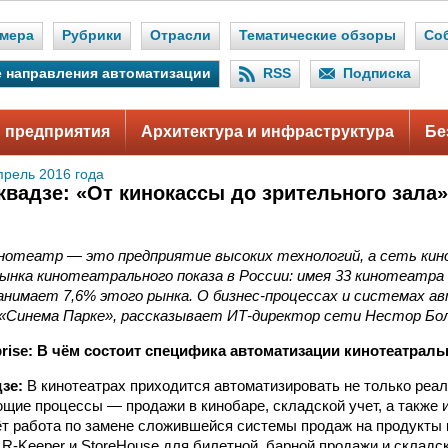
мера
Рубрики
Отрасли
Тематические обзоры
Со
 направления автоматизации
RSS
Подписка
 предприятия
Архитектура и инфраструктура
Бе
прель 2016 года
квадзе: «От кинокассы до зрительного зала»
нотеатр — это предприятие высоких технологий, а сеть ки
ынка кинотеатрального показа в России: имея 33 кинотеатра 
анимает 7,6% этого рынка. О бизнес-процессах и системах а
 «Синема Парке», рассказывает ИТ-директор сети Нестор Бол
erprise: В чём состоит специфика автоматизации кинотеатрал
дзе:
В кино­театрах приходится автоматизировать не только реа
ющие процессы — продажи в кинобаре, складской учет, а также и
ёт работа по замене сложившейся системы продаж на продукт
 R-Keeper и StoreHouse для билетной, барной продажи и складск