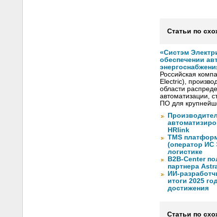
Статьи по схо
«Систэм Электри
обеспечении ав
энергоснабжени
Российская компа
Electric), произ
области распреде
автоматизации, с
ПО для крупнейше
Производите
автоматизиро
HRlink
TMS платформ
(оператор ИС
логистике
B2B-Center по
партнера Astr
ИИ-разработч
итоги 2025 го
достижения
Статьи по схо