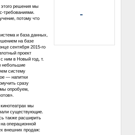
 этого решения мы
с-требованиями.
учение, потому что
истема и база данных,
ешением на базе
онце сентября 2015-го
илотный проект
с ним в Новый год, т.
ли небольшие
ряем систему
ное — напитки
риучить сразу
 мы опробуем,
лотов».
5 кинотеатрах мы
овали существующие.
ось также расширить
 на операционной
ех внешних продаж: