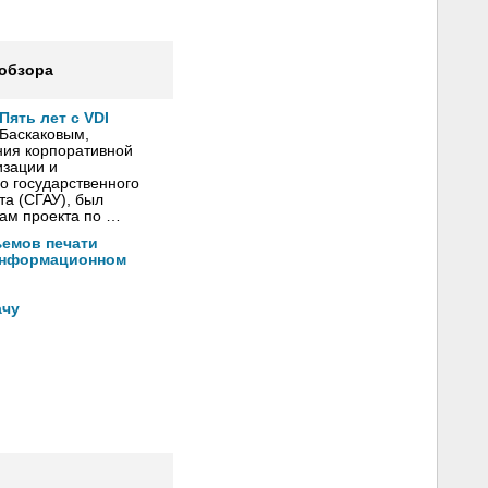
 обзора
Пять лет с VDI
 Баскаковым,
ния корпоративной
зации и
о государственного
та (СГАУ), был
гам проекта по …
ъемов печати
информационном
ачу