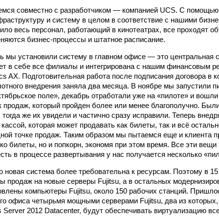
емся совместно с разработчиком — компанией UCS. С помощью
раструктуру и систему в целом в соответствие с нашими бизне
ило весь персонал, работающий в кинотеатрах, все проходят об
еняются бизнес-процессы и штатное расписание.
ь мы установили систему в главном офисе — это центральная с
ует в себе все филиалы и интегрирована с нашим финансовым р
ics AX. Подготовительная работа после подписания договора в к
лотного внедрения заняла два месяца. В ноябре мы запустили п
тябрьское поле», декабрь отработали уже на «пилоте» и вошли 
ик продаж, который пройден более или менее благополучно. Бы
 тогда же их увидели и частично сразу исправили. Теперь внед
 кассой, которая может продавать как билеты, так и всё осталь
дной точке продаж. Таким образом мы пытаемся еще и клиента п
ко билеты, но и попкорн, экономя при этом время. Все эти вещи
есть в процессе развертывания у нас получается несколько «пи
то новая система более требовательна к ресурсам. Поэтому в 1
ы продаж на новые серверы Fujitsu, а в остальных модернизир
овлены компьютеры Fujitsu, около 150 рабочих станций. Пришл
о офиса четырьмя мощными серверами Fujitsu, два из которых,
 Server 2012 Datacenter, будут обеспечивать виртуализацию вс