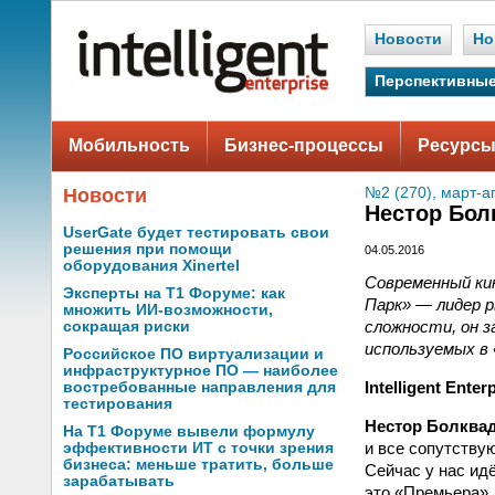
Новости
Но
Перспективные
Мобильность
Бизнес-процессы
Ресурсы
Новости
№2 (270), март-а
Нестор Бол
UserGate будет тестировать свои
решения при помощи
04.05.2016
оборудования Xinertel
Современный ки
Эксперты на Т1 Форуме: как
Парк» — лидер р
множить ИИ-возможности,
сложности, он з
сокращая риски
используемых в
Российское ПО виртуализации и
инфраструктурное ПО — наиболее
Intelligent Ent
востребованные направления для
тестирования
Нестор Болква
На Т1 Форуме вывели формулу
и все сопутству
эффективности ИТ с точки зрения
бизнеса: меньше тратить, больше
Сейчас у нас ид
зарабатывать
это «Премьера»,