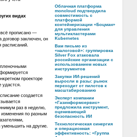
Облачная платформа
moncloud подтвердила
совместимость с
ругих видах
платформой
контейнеризации «Боцман»
для управления
 всё прописано —
мультикластерами
Kubernetes
а договор заключен, он
я расписаний.
Вам письмо из
«налоговой»: группировка
Silver Fox атаковала
российские организации с
использованием новых
х пленочными
инструментов
а формируется
Закупки ИИ-решений
онкретном проекторе
выросли в разы: рынок
е удастся.
переходит от пилотов к
масштабированию
асписание создается
Эксперт компании
язывается
«Газинформсервис»
предложила инструмент,
минимум раз в неделю,
оценивающий
 изменения по разным
безопасность ИИ
казателями,
Технологическая синергия
 уменьшить на другие.
и операционная
эффективность: «Группа