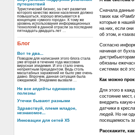
путешествий
Туристический бизнес, за счет развития
Сначала данные 
которого качество жизни населения должно
таких как «Рамб
повышаться, хорошо вписывается в
концепцию «умного города». К тому же
которые в нашей
уровень использования информационных
технологий в данной отрасли за последние
на них, если он
пятнадцать-двадцать лет …
об этом, и «зах
Блог
Согласно информ
начиная от бухг
Вот те два...
дистрибьюторами
Поводом для написания этого блога стала
уже вторая в течение года массовая
обязаны ежечас
вирусная эпидемия. И это стало очень
системах всё эт
неприятным прецедентом. Ведь столь
масштабных заражений не было уже очень
давно. Впрочем, данная ситуация была
Как можно прок
ожидаемой. Эпидемию вызвали …
Не все апдейты одинаково
Для этого в каж
полезны
состояние мест, 
Утечки бывают разными
внедрить какую-
датчики в кресл
Здравствуй, племя младое,
незнакомое...
людей. Но ни од
посещаемость за
Инновации для сетей X5
Расскажите, ка