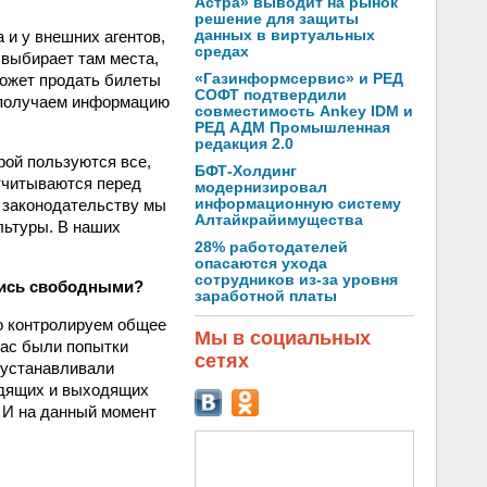
Астра» выводит на рынок
решение для защиты
данных в виртуальных
 и у внешних агентов,
средах
 выбирает там места,
«Газинформсервис» и РЕД
может продать билеты
СОФТ подтвердили
ы получаем информацию
совместимость Ankey IDM и
РЕД АДМ Промышленная
редакция 2.0
рой пользуются все,
БФТ-Холдинг
тчитываются перед
модернизировал
информационную систему
о законодательству мы
Алтайкрайимущества
льтуры. В наших
28% работодателей
опасаются ухода
сотрудников из-за уровня
ались свободными?
заработной платы
о контролируем общее
Мы в социальных
 нас были попытки
сетях
 устанавливали
одящих и выходящих
. И на данный момент