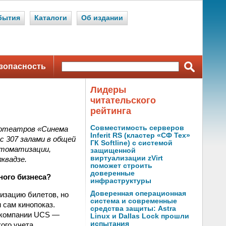
бытия
Каталоги
Об издании
зопасность
Лидеры
читательского
рейтинга
Совместимость серверов
нотеатров «Синема
Inferit RS (кластер «СФ Тех»
с 307 залами в общей
ГК Softline) с системой
втоматизации,
защищенной
виртуализации zVirt
квадзе.
поможет строить
доверенные
ьного бизнеса?
инфраструктуры
Доверенная операционная
лизацию билетов, но
система и современные
 сам кинопоказ.
средства защиты: Astra
ы компании UCS —
Linux и Dallas Lock прошли
испытания
ого учета