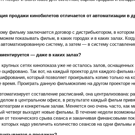
ция продажи кинобилетов отличается от автоматизации в д
ому фильму заключается договор с дистрибьютором, в котором
можем показывать фильм, в каких городах и в каких залах. Когд
 автоматизированную систему, а затем — в систему составлени
ламентируется — даже в каких залах?
 в крупных сетях кинопоказа уже не осталось залов, оснащенны
ё оцифровано. Так вот, на каждый проектор для каждого фильм
ифрования, который позволяет проигрывать копию только на к
е время. Проиграть данную фильмокопию на другом проекторе н
втоматизирует составление расписаний, она централизована: р
делом в центральном офисе, в результате каждый фильм прив
нотеатрам и конкретным залам. Меняется оно очень часто, как 
ый четверг выходят новые фильмы. В течение недели возможны
ая от технического срыва сеанса и заканчивая финансовыми по
т которых надо увеличить количество сеансов на одни фильмы и
отчитывается о продажах?