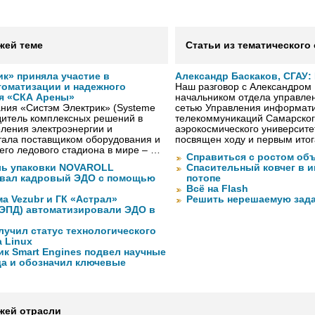
жей теме
Статьи из тематического
к» приняла участие в
Александр Баскаков, СГАУ: 
томатизации и надежного
Наш разговор с Александром
я «СКА Арены»
начальником отдела управле
ния «Систэм Электрик» (Systeme
сетью Управления информати
водитель комплексных решений в
телекоммуникаций Самарског
ления электроэнергии и
аэрокосмического университе
тала поставщиком оборудования и
посвящен ходу и первым ито
го ледового стадиона в мире – …
Справиться с ростом об
ль упаковки NOVAROLL
Спасительный ковчег в 
вал кадровый ЭДО с помощью
потопе
Всё на Flash
а Vezubr и ГК «Астрал»
Решить нерешаемую зад
 ЭПД) автоматизировали ЭДО в
лучил статус технологического
a Linux
ик Smart Engines подвел научные
да и обозначил ключевые
жей отрасли