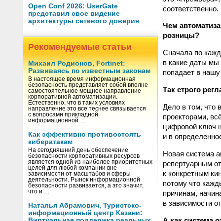
Open Conf 2026: UserGate
соответственно.
представил свое видение
архитектуры сетевого доверия
Чем автоматиза
розницы?
Рекомендуемые статьи
Сначала по кажд
в какие даты мы 
Михаил Родионов, Fortinet:
Развиваясь по известным законам
попадает в нашу
В настоящее время информационная
безопасность представляет собой вполне
Так строго рег
самостоятельное мощное направление
корпоративной автоматизации.
Естественно, что в таких условиях
Дело в том, что
направление это все теснее связывается
с вопросами прикладной
проекторами, вс
информационной …
цифровой ключ ш
Как эффективно противостоять
и в определенно
кибератакам
На сегодняшний день обеспечение
Новая система а
безопасности корпоративных ресурсов
является одной из наиболее приоритетных
репертуарным от
целей для любой компании вне
к конкретным ки
зависимости от масштабов и сферы
деятельности. Рынок информационной
потому что кажд
безопасности развивается, а это значит,
что и …
причинам, начин
в зависимости о
Наталья Абрамович, Туристско-
информационный центр Казани:
А как система 
Виртуальная поддержка реальных