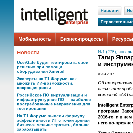
Новости
Но
Перспективные
Мобильность
Бизнес-процессы
Ресурсы
Новости
№1 (275), январь
Тагир Яппа
UserGate будет тестировать свои
и инструме
решения при помощи
оборудования Xinertel
05.04.2017
Эксперты на Т1 Форуме: как
Об импортозаме
множить ИИ-возможности,
сокращая риски
всем этим проб
компаний «АйТи»
Российское ПО виртуализации и
инфраструктурное ПО — наиболее
востребованные направления для
Intelligent En
тестирования
программ. Закон
На Т1 Форуме вывели формулу
2016-го, и в не
эффективности ИТ с точки зрения
него по-прежне
бизнеса: меньше тратить, больше
зарабатывать