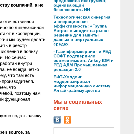
предложила инструмент,
тву компаний, а не
оценивающий
безопасность ИИ
Технологическая синергия
й отечественной
и операционная
эффективность: «Группа
либо по лицензионной
Астра» выводит на рынок
отают в кооперации,
решение для защиты
логии мы будем делать
данных в виртуальных
средах
сить в реестр
числения в пользу
«Газинформсервис» и РЕД
СОФТ подтвердили
и. Но сейчас
совместимость Ankey IDM и
работан внутри
РЕД АДМ Промышленная
а, не всегда четко
редакция 2.0
му, что там есть
БФТ-Холдинг
о производителя.
модернизировал
информационную систему
аем, что
Алтайкрайимущества
чевой, поэтому нам
мый функционал
Мы в социальных
сетях
нужно подать заявку
en source, за