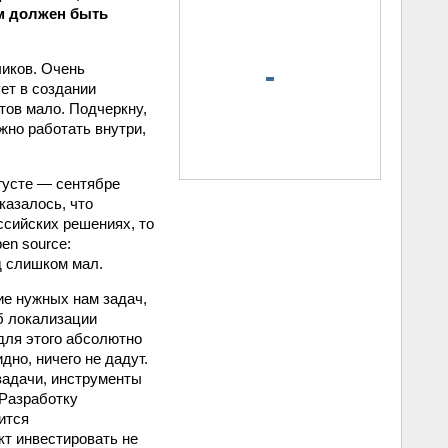
м должен быть
чиков. Очень
ет в создании
тов мало. Подчеркну,
жно работать внутри,
густе — сентябре
казалось, что
сийских решениях, то
en source:
д слишком мал.
ие нужных нам задач,
б локализации
для этого абсолютно
но, ничего не дадут.
 задачи, инструменты
Разработку
ится
кт инвестировать не