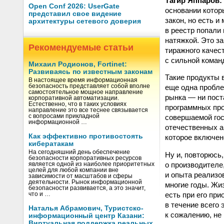
Тагир Яппаров:
Open Conf 2026: UserGate
основании котор
представил свое видение
закон, но есть и
архитектуры сетевого доверия
в реестр попали
натяжкой. Это з
Рекомендуемые статьи
тиражного качес
с сильной коман
Михаил Родионов, Fortinet:
Развиваясь по известным законам
Такие продукты 
В настоящее время информационная
безопасность представляет собой вполне
еще одна пробле
самостоятельное мощное направление
рынка — ни пост
корпоративной автоматизации.
Естественно, что в таких условиях
программных про
направление это все теснее связывается
с вопросами прикладной
совершаемой гос
информационной …
отечественных а
Как эффективно противостоять
которое включен
кибератакам
На сегодняшний день обеспечение
Ну и, повторюсь
безопасности корпоративных ресурсов
о производителе,
является одной из наиболее приоритетных
целей для любой компании вне
и опыта реализо
зависимости от масштабов и сферы
деятельности. Рынок информационной
многие годы. Жиз
безопасности развивается, а это значит,
есть при его пр
что и …
в течение всего 
Наталья Абрамович, Туристско-
к сожалению, не
информационный центр Казани:
Виртуальная поддержка реальных