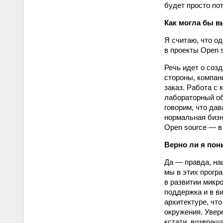
будет просто по
Как могла бы в
Я считаю, что о
в проекты Open 
Речь идет о созд
стороны, компан
заказ. Работа с
лабораторный об
говорим, что да
нормальная бизн
Open source — в 
Верно ли я пон
Да — правда, на
мы в этих прогр
в развитии микр
поддержка и в ви
архитектуре, что
окружения. Увере
кстати, возвращ