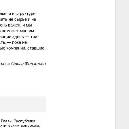
ке, и в структуре
вать не сырье и не
чень важен, и мы
о поможет многим
зации здесь — три-
сть, — пока не
ые компании, ставшие
erprise Ольга Филатова
 Главы Республики
ктическим вопросам,