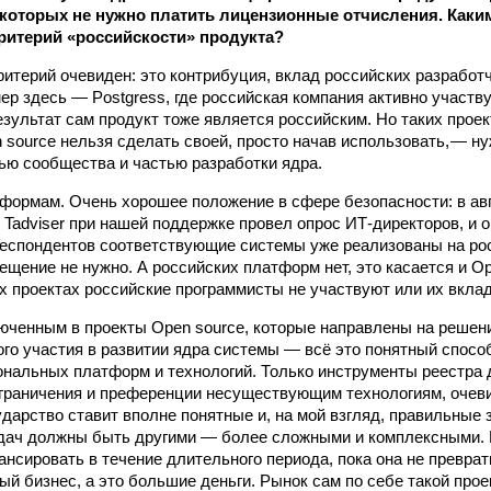
которых не нужно платить лицензионные отчисления. Каки
критерий «российскости» продукта?
критерий очевиден: это контрибуция, вклад российских разработ
ер здесь — Postgress, где российская компания активно участву
езультат сам продукт тоже является российским. Но таких проек
 source нельзя сделать своей, просто начав использовать, — ну
ью сообщества и частью разработки ядра.
формам. Очень хорошее положение в сфере безопасности: в ав
 Tadviser при нашей поддержке провел опрос ИТ-директоров, и о
еспондентов соответствующие системы уже реализованы на рос
ещение не нужно. А российских платформ нет, это касается и Op
 проектах российские программисты не участвуют или их вкла
юченным в проекты Open source, которые направлены на решен
ого участия в развитии ядра системы — всё это понятный спосо
ональных платформ и технологий. Только инструменты реестра 
граничения и преференции несуществующим технологиям, очевид
ударство ставит вполне понятные и, на мой взгляд, правильные
дач должны быть другими — более сложными и комплексными. 
нсировать в течение длительного периода, пока она не преврат
ый бизнес, а это большие деньги. Рынок сам по себе такой прое