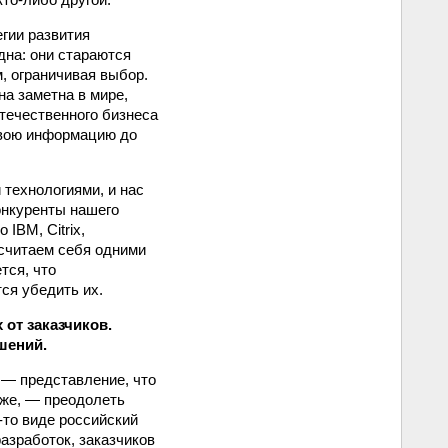
гии развития
дна: они стараются
, ограничивая выбор.
на заметна в мире,
отечественного бизнеса
 свою информацию до
технологиями, и нас
онкуренты нашего
IBM, Citrix,
 считаем себя одними
тся, что
тся убедить их.
от заказчиков.
шений.
 — представление, что
уже, — преодолеть
-то виде российский
азработок, заказчиков