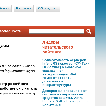
бытия
Каталоги
Об издании
зопасность
Лидеры
дачи
читательского
рейтинга
Совместимость серверов
Inferit RS (кластер «СФ Тех»
ПО и о связанных со
ГК Softline) с системой
та директоров группы
защищенной
виртуализации zVirt
поможет строить
доверенные
еестр российских
инфраструктуры
работает он с начала
Доверенная операционная
и разногласий вокруг
система и современные
средства защиты: Astra
Linux и Dallas Lock прошли
испытания