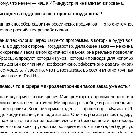
тому, что нечем — наша ИТ-индустрия не капитализирована.
ыглядеть поддержка со стороны государства?
дин из способов развития российских продуктов — это системно
source российских разработчиков.
ании технологий через какие-то программы, в которые будут во
ии, а с другой стороны, государство, делающее заказ — не фин
 конкретным заказчиком критически важна, она реально позволяе
разец, а продукт, который нужен, который пригоден для использ
вать деньги компаниям неэффективно, эффективно давать им за
ес-модель. Известно, что на госзаказах выросли многие крупны
частности, Red Hat.
имаю, что в сфере микроэлектроники такой заказ уже есть?
ша индустрия с точки зрения Минпромторга к промышленности н
аммах никак не участвуем. Минпромторг вообще играет очень ин
оэлектроники. Хороший пример здесь — процессоры «Байкал-Т1»
де кредитования, и в виде заказа. Они как раз закрывают «дыр
 важно с точки зрения независимости и безопасности процессора
н, что при всех трудностях, которые есть в проекте, он будет 
аемся к вопросу о критериях «российскости» технологий. Ядро 