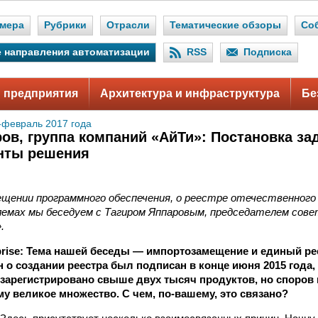
мера
Рубрики
Отрасли
Тематические обзоры
Со
 направления автоматизации
RSS
Подписка
 предприятия
Архитектура и инфраструктура
Бе
-февраль 2017 года
ров, группа компаний «АйТи»: Постановка за
нты решения
щении программного обеспечения, о реестре отечественного 
лемах мы беседуем с Тагиром Яппаровым, председателем сове
.
terprise: Тема нашей беседы — импортозамещение и единый р
 о создании ре­естра был подписан в конце июня 2015 года, 
м зарегистрировано свыше двух тысяч продуктов, но споров 
му великое множество. С чем, по-вашему, это связано?