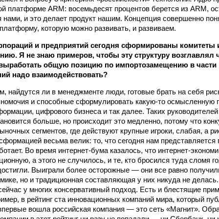
ой платформе ARM: восемьдесят процентов берется из ARM, о
 нами, и это делает продукт нашим. Концепция совершенно пон
латформу, которую можно развивать, и развиваем.
рпораций и предприятий сегодня сформированы комитеты 
ию. Я не знаю примеров, чтобы эту структуру возглавлял 
 выработать общую позицию по импортозамещению в части И
ний надо взаимодействовать?
ом, найдутся ли в менеджменте люди, готовые брать на себя рис
номочия и способные сформулировать какую-то осмысленную п
ормации, цифрового бизнеса и так далее. Таких руководителей 
тановится больше, но происходит это медленно, потому что кон
ыночных сегментов, где действуют крупные игроки, слабая, а р
сформацией весьма велик: то, что сегодня нам представляется
ботает. Во время интернет-бума казалось, что интернет-экономи
ионную, а этого не случилось, и те, кто бросился туда сломя г
 достигли. Выиграли более осторожные — они все равно получи
омике, но и традиционная составляющая у них никуда не делась
ейчас у многих консервативный подход. Есть и блестящие прим
имер, в рейтинг ста инновационных компаний мира, который пуб
впервые вошла российская компания — это сеть «Магнит». Обра
омпании в этот рейтинг ни разу не попадали — ни Сбербанк, ни 