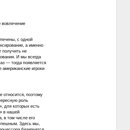
е вовлечение
влечены, с одной
ансирование, а именно
т получить не
ования. И мы всегда
каз — тогда появляется
е американские игроки
е относится, поэтому
тересную роль
, для которых есть
у» в нашей
, в том числе его
успешным. Здесь мы,
процессора базируется