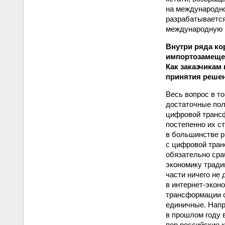
на международн
разрабатывается
международную п
Внутри ряда ко
импортозамещен
Как заказчикам
принятия реше
Весь вопрос в т
достаточные пол
цифровой трансф
постепенно их с
в большинстве р
с цифровой тран
обязательно сра
экономику традиц
части ничего не
в интернет-экон
трансформации с
единичные. Напр
в прошлом году 
пор российские к