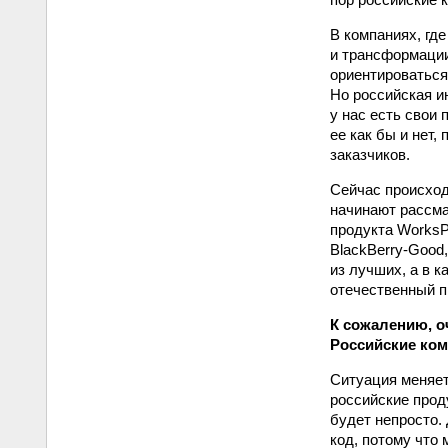
В компаниях, гд
и трансформации
ориентироваться
Но российская и
у нас есть свои 
ее как бы и нет
заказчиков.
Сейчас происход
начинают рассма
продукта WorksPa
BlackBerry-Good
из лучших, а в к
отечественный пр
К сожалению, о
Российские ком
Ситуация меняет
российские прод
будет непросто.
код, потому что