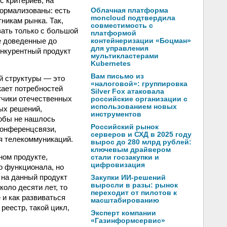
с критериев, на
формализованы: есть
Облачная платформа
moncloud подтвердила
тникам рынка. Так,
совместимость с
вать только с большой
платформой
е доведенные до
контейнеризации «Боцман»
для управления
онкурентный продукт
мультикластерами
Kubernetes
Вам письмо из
ой структуры — это
«налоговой»: группировка
жает потребностей
Silver Fox атаковала
тчики отечественных
российские организации с
использованием новых
ых решений,
инструментов
кобы не нашлось
Российский рынок
конференцсвязи,
серверов и СХД в 2025 году
я телекоммуникаций.
вырос до 280 млрд рублей:
ключевым драйвером
ном продукте,
стали госзакупки и
цифровизация
ко функционала, но
 на данный продукт
Закупки ИИ-решений
выросли в разы: рынок
коло десяти лет, то
переходит от пилотов к
 и как развиваться
масштабированию
реестр, такой цикл,
Эксперт компании
«Газинформсервис»