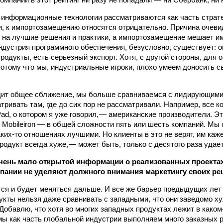
е информационные технологии рассматриваются как часть страте
, к импортозамещению относятся отрицательно. Причина очеви
 на лучшие решения и практики, а импортозамещение мешает им
ндустрия программного обеспечения, безусловно, существует: о
продукты, есть серьезный экспорт. Хотя, с другой стороны, для 
, потому что мы, индустриальные игроки, плохо умеем доносить
ит общее сближение, мы больше сравниваемся с лидирующими 
тривать там, где до сих пор не рассматривали. Например, все к
d, о котором я уже говорил, — американские производители. Это 
, Mobileiron — в общей сложности пять или шесть компаний. Мы
аких-то отношениях лучшими. Но клиенты в это не верят, им каже
одукт всегда хуже, — может быть, только с десятого раза удае
чень мало открытой информации о реализованных проектах 
пании не уделяют должного внимания маркетингу своих ре
ся и будет меняться дальше. И все же барьер предыдущих лет
укты нельзя даже сравнивать с западными, что они заведомо х
 Добавлю, что хотя во многих западных продуктах лежит в каком
 мы как часть глобальной индустрии выполняем много заказных р