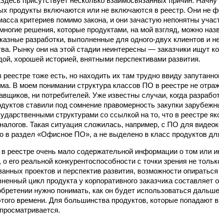
Здесь присутствует несколько взаимосвязанных причин. Начну 
ых продукты включаются или не включаются в реестр. Они не 
 масса критериев помимо закона, и они зачастую непонятны учас
 многие решения, которые продуктами, на мой взгляд, можно наз
аказные разработки, выполненные для одного-двух клиентов и н
тва. Рынку они на этой стадии неинтересны — заказчики ищут к
дой, хорошей историей, внятными перспективами развития.
в реестре тоже есть, но находить их там трудно ввиду запутанн
ма. В моем понимании структура классов ПО в реестре не отра
авщиков, ни потребителей. Уже известны случаи, когда разрабо
дуктов ставили под сомнение правомерность закупки зарубежн
ударственными структурами со ссылкой на то, что в реестре я
налогов. Такая ситуация сложилась, например, с ПО для видео
о в раздел «Офисное ПО», а не выделено в класс продуктов дл
, в реестре очень мало содержательной информации о том или и
 о его реальной конкурентоспособности с точки зрения не толь
ванных проектов и перспектив развития, возможности опираться
ненный цикл продукта у корпоративного заказчика составляет о
иобретении нужно понимать, как он будет использоваться дальше
этого времени. Для большинства продуктов, которые попадают в 
 просматривается.