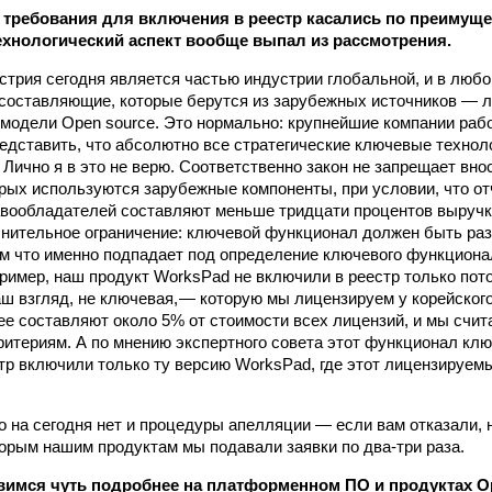
требования для включения в реестр касались по преимущес
ехнологический аспект вообще выпал из рассмотрения.
стрия сегодня является частью индустрии глобальной, и в любо
 составляющие, которые берутся из зарубежных источников — 
 модели Open source. Это нормально: крупнейшие компании раб
редставить, что абсолютно все стратегические ключевые техно
Лично я в это не верю. Соответственно закон не запрещает вно
орых используются зарубежные компоненты, при условии, что от
вообладателей составляют меньше тридцати процентов выручк
нительное ограничение: ключевой функционал должен быть раз
м что именно подпадает под определение ключевого функционал
ример, наш продукт WorksPad не включили в реестр только пото
ш взгляд, не ключевая, — которую мы лицензируем у корейског
ее составляют около 5% от стоимости всех лицензий, и мы счит
ритериям. А по мнению экспертного совета этот функционал клю
стр включили только ту версию WorksPad, где этот лицензируе
то на сегодня нет и процедуры апелляции — если вам отказали, 
торым нашим продуктам мы подавали заявки по два-три раза.
вимся чуть подробнее на платформенном ПО и продуктах Op