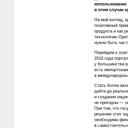
использование 
в этом случае 
На мой взгляд, 
позитивный прим
продукта и как р
технологию Open
нужно быть част
Перейдем к плат
2016 года портал
у большинства р
есть импортозам
в международных
Стать более вкл
дойти до реальн
и создания наци
не пригодны — о
При том, что гос
решения этих за
необходимо фина
в самостоятельн