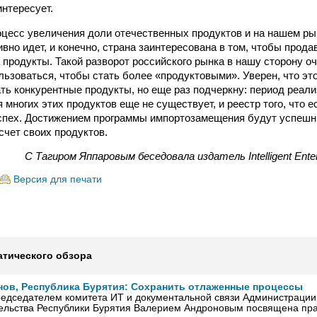
интересует.
оцесс увеличения доли отечественных продуктов и на нашем рын
вно идет, и конечно, страна заинтересована в том, чтобы прода
 продукты. Такой разворот российского рынка в нашу сторону о
льзоваться, чтобы стать более «продуктовыми». Уверен, что эт
ть конкурентные продукты, но еще раз подчеркну: период реали
я многих этих продуктов еще не существует, и реестр того, что е
успех. Достижением программы импортозамещения будут успешн
счет своих продуктов.
С Тагиром Яппаровым беседовала издатель Intelligent Ent
Версия для печати
атического обзора
ов, Республика Бурятия: Сохранить отлаженные процессы
редседателем комитета ИТ и документальной связи Администрации
тельства Республики Бурятия Валерием Андроновым посвящена пра