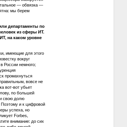
стальное — обвязка —
ятна: мы берем
или департаменты по
человек из сферы ИТ.
Т, на каком уровне
ки, имеющие для этого
овестку вокруг
в России немного;
куренция
иск промахнуться
 правильным, вовсе не
ка вот-вот убьет
олову, по большей
ли свою долю
. Поэтому и к цифровой
еры успеха, но
ликует Forbes,
тите внимание: до сих
кто-либо другой.