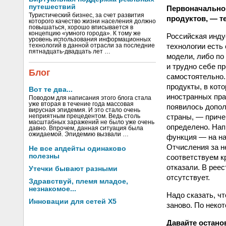
путешествий
Первоначально 
Туристический бизнес, за счет развития
продуктов, — т
которого качество жизни населения должно
повышаться, хорошо вписывается в
концепцию «умного города». К тому же
Российская инду
уровень использования информационных
технологии есть
технологий в данной отрасли за последние
пятнадцать-двадцать лет …
модели, либо по
и трудно себе п
Блог
самостоятельно. 
продукты, в кот
Вот те два...
иностранных пра
Поводом для написания этого блога стала
уже вторая в течение года массовая
появилось допол
вирусная эпидемия. И это стало очень
страны, — приче
неприятным прецедентом. Ведь столь
масштабных заражений не было уже очень
определено. Нап
давно. Впрочем, данная ситуация была
ожидаемой. Эпидемию вызвали …
функция — на на
Отчисления за н
Не все апдейты одинаково
полезны
соответствуем к
отказали. В рее
Утечки бывают разными
отсутствует.
Здравствуй, племя младое,
незнакомое...
Надо сказать, ч
Инновации для сетей X5
заново. По неко
Давайте остано