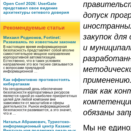
правительст
Open Conf 2026: UserGate
представил свое видение
архитектуры сетевого доверия
допуск прог
иностранных
Рекомендуемые статьи
закупок для
Михаил Родионов, Fortinet:
Развиваясь по известным законам
и муниципал
В настоящее время информационная
безопасность представляет собой вполне
самостоятельное мощное направление
разработан
корпоративной автоматизации.
Естественно, что в таких условиях
направление это все теснее связывается
методически
с вопросами прикладной
информационной …
применению.
Как эффективно противостоять
кибератакам
так как кон
На сегодняшний день обеспечение
безопасности корпоративных ресурсов
является одной из наиболее приоритетных
компетенции
целей для любой компании вне
зависимости от масштабов и сферы
деятельности. Рынок информационной
обязаны зап
безопасности развивается, а это значит,
что и …
Наталья Абрамович, Туристско-
Мы не едино
информационный центр Казани:
Виртуальная поддержка реальных