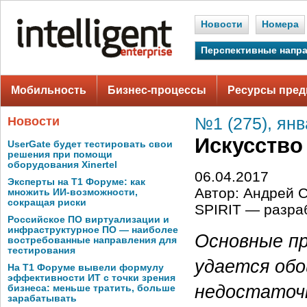
Новости
Номера
Перспективные напр
Мобильность
Бизнес-процессы
Ресурсы пред
Новости
№1 (275), ян
Искусство
UserGate будет тестировать свои
решения при помощи
оборудования Xinertel
06.04.2017
Эксперты на Т1 Форуме: как
Автор: Андрей 
множить ИИ-возможности,
сокращая риски
SPIRIT — разра
Российское ПО виртуализации и
инфраструктурное ПО — наиболее
Основные пр
востребованные направления для
тестирования
удается обо
На Т1 Форуме вывели формулу
эффективности ИТ с точки зрения
недостаточ
бизнеса: меньше тратить, больше
зарабатывать