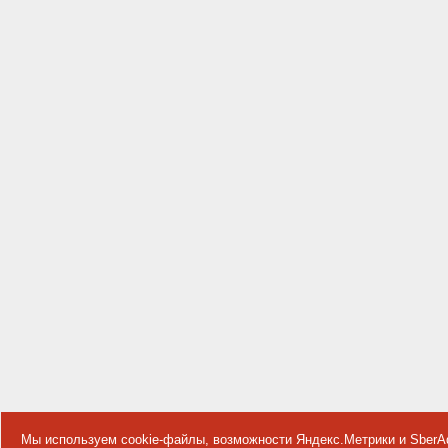
Мы используем cookie-файлы, возможности Яндекс.Метрики и SberA