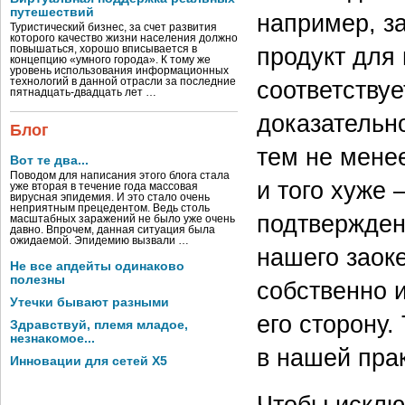
путешествий
например, з
Туристический бизнес, за счет развития
которого качество жизни населения должно
продукт для
повышаться, хорошо вписывается в
концепцию «умного города». К тому же
уровень использования информационных
соответствуе
технологий в данной отрасли за последние
пятнадцать-двадцать лет …
доказательно
Блог
тем не мене
Вот те два...
Поводом для написания этого блога стала
и того хуже
уже вторая в течение года массовая
вирусная эпидемия. И это стало очень
неприятным прецедентом. Ведь столь
подтвержден
масштабных заражений не было уже очень
давно. Впрочем, данная ситуация была
ожидаемой. Эпидемию вызвали …
нашего заоке
Не все апдейты одинаково
полезны
собственно 
Утечки бывают разными
его сторону
Здравствуй, племя младое,
незнакомое...
в нашей прак
Инновации для сетей X5
Чтобы исклю