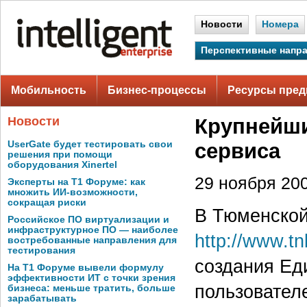
Новости
Номера
Перспективные напр
Мобильность
Бизнес-процессы
Ресурсы пред
Новости
Крупнейши
UserGate будет тестировать свои
сервиса
решения при помощи
оборудования Xinertel
29 ноября 200
Эксперты на Т1 Форуме: как
множить ИИ-возможности,
сокращая риски
В Тюменской
Российское ПО виртуализации и
инфраструктурное ПО — наиболее
http://www.tn
востребованные направления для
тестирования
создания Ед
На Т1 Форуме вывели формулу
эффективности ИТ с точки зрения
пользователе
бизнеса: меньше тратить, больше
зарабатывать