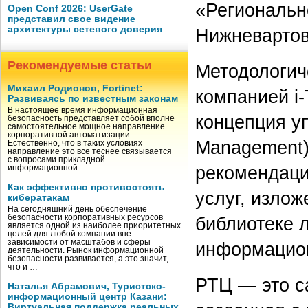
«Регионально
Open Conf 2026: UserGate
представил свое видение
архитектуры сетевого доверия
Нижневартов
Рекомендуемые статьи
Методологич
Михаил Родионов, Fortinet:
компанией i-
Развиваясь по известным законам
В настоящее время информационная
концепция у
безопасность представляет собой вполне
самостоятельное мощное направление
корпоративной автоматизации.
Management)
Естественно, что в таких условиях
направление это все теснее связывается
с вопросами прикладной
рекомендаци
информационной …
Как эффективно противостоять
услуг, изложе
кибератакам
На сегодняшний день обеспечение
безопасности корпоративных ресурсов
библиотеке 
является одной из наиболее приоритетных
целей для любой компании вне
зависимости от масштабов и сферы
информацион
деятельности. Рынок информационной
безопасности развивается, а это значит,
что и …
РТЦ — это с
Наталья Абрамович, Туристско-
информационный центр Казани:
Виртуальная поддержка реальных