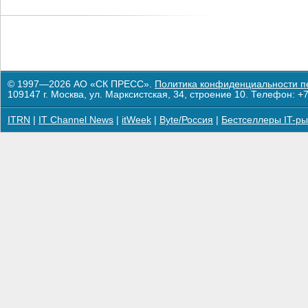
© 1997—2026 АО «СК ПРЕСС».
Политика конфиденциальности п
109147 г. Москва, ул. Марксистская, 34, строение 10. Телефон: +7
ITRN
|
IT Channel News
|
itWeek
|
Byte/Россия
|
Бестселлеры IT-ры