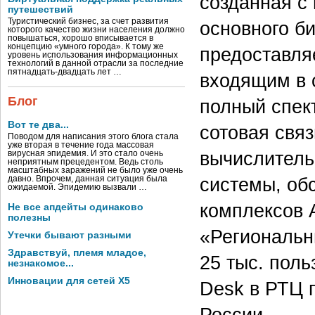
созданная с
путешествий
Туристический бизнес, за счет развития
основного б
которого качество жизни населения должно
повышаться, хорошо вписывается в
концепцию «умного города». К тому же
предоставля
уровень использования информационных
технологий в данной отрасли за последние
пятнадцать-двадцать лет …
входящим в 
Блог
полный спект
Вот те два...
сотовая свя
Поводом для написания этого блога стала
уже вторая в течение года массовая
вычислитель
вирусная эпидемия. И это стало очень
неприятным прецедентом. Ведь столь
масштабных заражений не было уже очень
системы, об
давно. Впрочем, данная ситуация была
ожидаемой. Эпидемию вызвали …
комплексов 
Не все апдейты одинаково
полезны
«Региональн
Утечки бывают разными
Здравствуй, племя младое,
25 тыс. поль
незнакомое...
Инновации для сетей X5
Desk в РТЦ 
России.