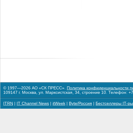
© 1997—2026 АО «СК ПРЕСС».
Политика конфиденциальности п
109147 г. Москва, ул. Марксистская, 34, строение 10. Телефон: +7
ITRN
|
IT Channel News
|
itWeek
|
Byte/Россия
|
Бестселлеры IT-ры