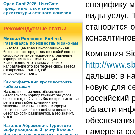
специфику м
Open Conf 2026: UserGate
представил свое видение
архитектуры сетевого доверия
виды услуг. 
становится 
Рекомендуемые статьи
консалтинго
Михаил Родионов, Fortinet:
Развиваясь по известным законам
В настоящее время информационная
Компания Si
безопасность представляет собой вполне
самостоятельное мощное направление
корпоративной автоматизации.
http://www.s
Естественно, что в таких условиях
направление это все теснее связывается
с вопросами прикладной
дальше: в н
информационной …
Как эффективно противостоять
новую для с
кибератакам
На сегодняшний день обеспечение
безопасности корпоративных ресурсов
российский 
является одной из наиболее приоритетных
целей для любой компании вне
зависимости от масштабов и сферы
области инф
деятельности. Рынок информационной
безопасности развивается, а это значит,
что и …
обеспечения
Наталья Абрамович, Туристско-
намерена со
информационный центр Казани:
Виртуальная поддержка реальных