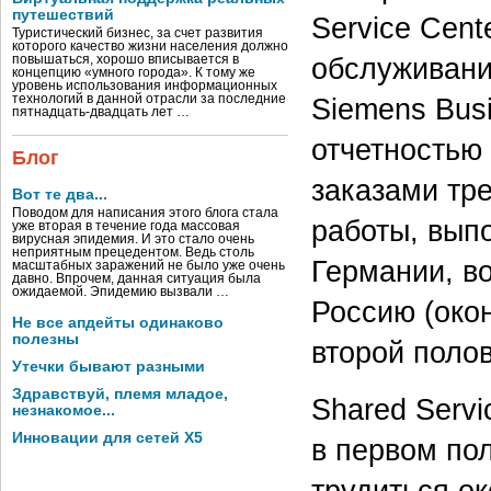
путешествий
Service Cent
Туристический бизнес, за счет развития
которого качество жизни населения должно
обслуживани
повышаться, хорошо вписывается в
концепцию «умного города». К тому же
уровень использования информационных
технологий в данной отрасли за последние
Siemens Busi
пятнадцать-двадцать лет …
отчетностью
Блог
заказами тр
Вот те два...
Поводом для написания этого блога стала
работы, вып
уже вторая в течение года массовая
вирусная эпидемия. И это стало очень
неприятным прецедентом. Ведь столь
Германии, в
масштабных заражений не было уже очень
давно. Впрочем, данная ситуация была
ожидаемой. Эпидемию вызвали …
Россию (око
Не все апдейты одинаково
полезны
второй полов
Утечки бывают разными
Здравствуй, племя младое,
Shared Servi
незнакомое...
Инновации для сетей X5
в первом пол
трудиться ок