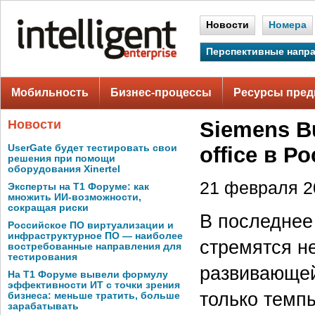
Новости
Номера
Перспективные напр
Мобильность
Бизнес-процессы
Ресурсы пред
Новости
Siemens Bu
UserGate будет тестировать свои
office в Р
решения при помощи
оборудования Xinertel
21 февраля 20
Эксперты на Т1 Форуме: как
множить ИИ-возможности,
сокращая риски
В последнее
Российское ПО виртуализации и
инфраструктурное ПО — наиболее
стремятся н
востребованные направления для
тестирования
развивающей
На Т1 Форуме вывели формулу
эффективности ИТ с точки зрения
только темпы
бизнеса: меньше тратить, больше
зарабатывать