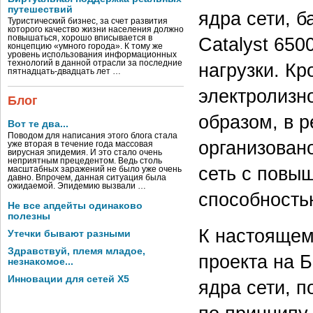
путешествий
ядра сети, 
Туристический бизнес, за счет развития
которого качество жизни населения должно
повышаться, хорошо вписывается в
Catalyst 650
концепцию «умного города». К тому же
уровень использования информационных
технологий в данной отрасли за последние
нагрузки. Кр
пятнадцать-двадцать лет …
электролизн
Блог
образом, в р
Вот те два...
Поводом для написания этого блога стала
организовано
уже вторая в течение года массовая
вирусная эпидемия. И это стало очень
неприятным прецедентом. Ведь столь
сеть с повы
масштабных заражений не было уже очень
давно. Впрочем, данная ситуация была
ожидаемой. Эпидемию вызвали …
способность
Не все апдейты одинаково
полезны
К настоящем
Утечки бывают разными
Здравствуй, племя младое,
проекта на 
незнакомое...
Инновации для сетей X5
ядра сети, 