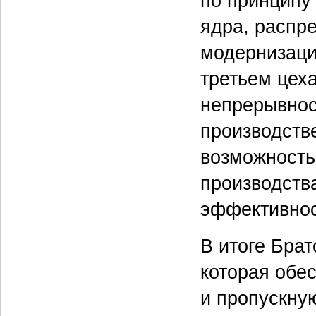
по принципу
ядра, распр
модернизаци
третьем цеха
непрерывнос
производств
возможность
производств
эффективно
В итоге Бра
которая обе
и пропускну