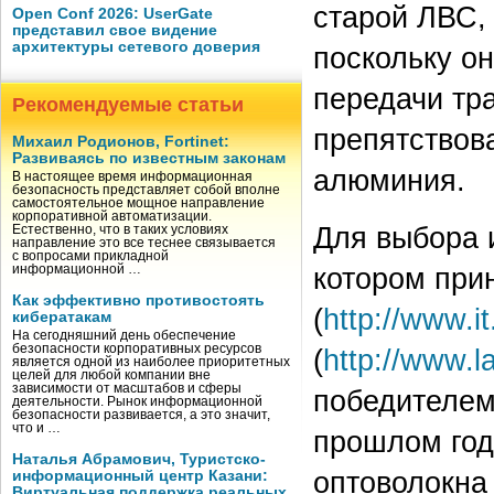
старой ЛВС, 
Open Conf 2026: UserGate
представил свое видение
архитектуры сетевого доверия
поскольку о
передачи тр
Рекомендуемые статьи
препятствов
Михаил Родионов, Fortinet:
Развиваясь по известным законам
алюминия.
В настоящее время информационная
безопасность представляет собой вполне
самостоятельное мощное направление
корпоративной автоматизации.
Для выбора 
Естественно, что в таких условиях
направление это все теснее связывается
с вопросами прикладной
котором при
информационной …
Как эффективно противостоять
(
http://www.it
кибератакам
На сегодняшний день обеспечение
безопасности корпоративных ресурсов
(
http://www.la
является одной из наиболее приоритетных
целей для любой компании вне
зависимости от масштабов и сферы
победителем
деятельности. Рынок информационной
безопасности развивается, а это значит,
что и …
прошлом год
Наталья Абрамович, Туристско-
оптоволокна
информационный центр Казани:
Виртуальная поддержка реальных