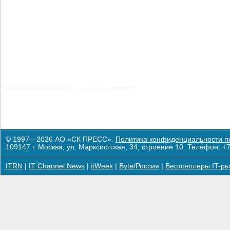
© 1997—2026 АО «СК ПРЕСС».
Политика конфиденциальности п
109147 г. Москва, ул. Марксистская, 34, строение 10. Телефон: +7
ITRN
|
IT Channel News
|
itWeek
|
Byte/Россия
|
Бестселлеры IT-ры