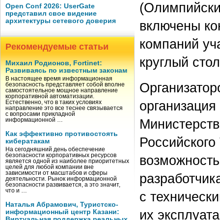
(Олимпийский
Open Conf 2026: UserGate
представил свое видение
архитектуры сетевого доверия
включены ко
компаний уч
Рекомендуемые статьи
круглый стол 
Михаил Родионов, Fortinet:
Развиваясь по известным законам
В настоящее время информационная
Организатор
безопасность представляет собой вполне
самостоятельное мощное направление
корпоративной автоматизации.
организация
Естественно, что в таких условиях
направление это все теснее связывается
с вопросами прикладной
Министерств
информационной …
Как эффективно противостоять
Российского
кибератакам
На сегодняшний день обеспечение
безопасности корпоративных ресурсов
возможность
является одной из наиболее приоритетных
целей для любой компании вне
зависимости от масштабов и сферы
разработчик
деятельности. Рынок информационной
безопасности развивается, а это значит,
что и …
с техническ
Наталья Абрамович, Туристско-
их эксплуат
информационный центр Казани:
Виртуальная поддержка реальных