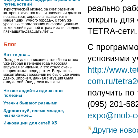
путешествий
реально раб
Туристический бизнес, за счет развития
которого качество жизни населения должно
повышаться, хорошо вписывается в
открыть для
концепцию «умного города». К тому же
уровень использования информационных
технологий в данной отрасли за последние
TETRA-сети.
пятнадцать-двадцать лет …
Блог
С программо
Вот те два...
условиями у
Поводом для написания этого блога стала
уже вторая в течение года массовая
http://www.te
вирусная эпидемия. И это стало очень
неприятным прецедентом. Ведь столь
масштабных заражений не было уже очень
давно. Впрочем, данная ситуация была
com.ru/tetra
ожидаемой. Эпидемию вызвали …
получить по 
Не все апдейты одинаково
полезны
(095) 201-582
Утечки бывают разными
Здравствуй, племя младое,
expo@mob-c
незнакомое...
Инновации для сетей X5
Другие ново