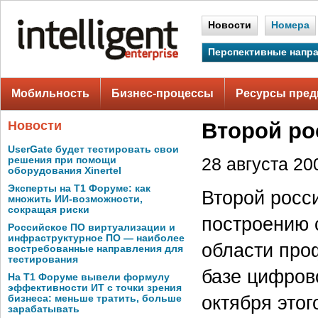
Новости
Номера
Перспективные напр
Мобильность
Бизнес-процессы
Ресурсы пред
Новости
Второй ро
UserGate будет тестировать свои
решения при помощи
28 августа 200
оборудования Xinertel
Эксперты на Т1 Форуме: как
Второй росс
множить ИИ-возможности,
сокращая риски
построению 
Российское ПО виртуализации и
инфраструктурное ПО — наиболее
области про
востребованные направления для
тестирования
базе цифров
На Т1 Форуме вывели формулу
эффективности ИТ с точки зрения
октября этог
бизнеса: меньше тратить, больше
зарабатывать