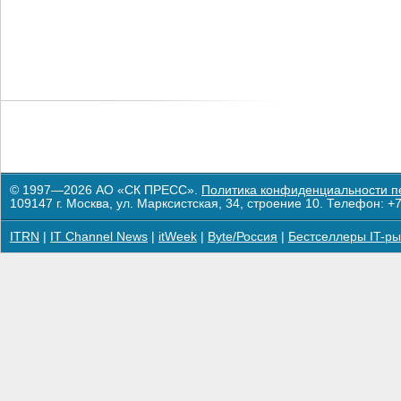
© 1997—2026 АО «СК ПРЕСС».
Политика конфиденциальности п
109147 г. Москва, ул. Марксистская, 34, строение 10. Телефон: +7
ITRN
|
IT Channel News
|
itWeek
|
Byte/Россия
|
Бестселлеры IT-ры