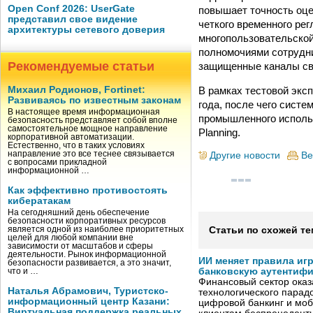
Open Conf 2026: UserGate
повышает точность оце
представил свое видение
четкого временного рег
архитектуры сетевого доверия
многопользовательской
полномочиями сотрудни
Рекомендуемые статьи
защищенные каналы св
В рамках тестовой экс
Михаил Родионов, Fortinet:
Развиваясь по известным законам
года, после чего сист
В настоящее время информационная
промышленного использ
безопасность представляет собой вполне
самостоятельное мощное направление
Planning.
корпоративной автоматизации.
Естественно, что в таких условиях
направление это все теснее связывается
Другие новости
Ве
с вопросами прикладной
информационной …
Как эффективно противостоять
кибератакам
На сегодняшний день обеспечение
безопасности корпоративных ресурсов
является одной из наиболее приоритетных
Статьи по схожей те
целей для любой компании вне
зависимости от масштабов и сферы
деятельности. Рынок информационной
ИИ меняет правила иг
безопасности развивается, а это значит,
банковскую аутентиф
что и …
Финансовый сектор оказ
Наталья Абрамович, Туристско-
технологического парадо
информационный центр Казани:
цифровой банкинг и мо
Виртуальная поддержка реальных