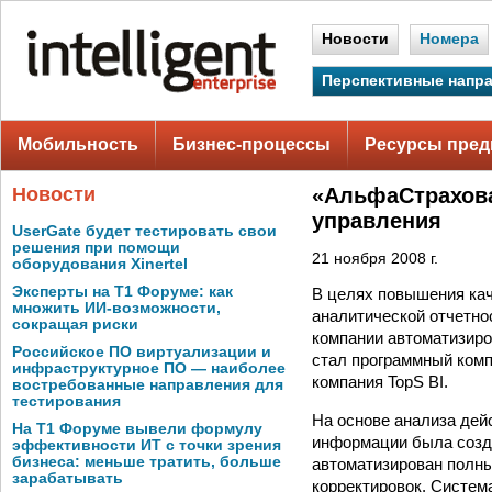
Новости
Номера
Перспективные напр
Мобильность
Бизнес-процессы
Ресурсы пред
Новости
«АльфаCтрахова
управления
UserGate будет тестировать свои
решения при помощи
21 ноября 2008 г.
оборудования Xinertel
Эксперты на Т1 Форуме: как
В целях повышения кач
множить ИИ-возможности,
аналитической отчетно
сокращая риски
компании автоматизиро
Российское ПО виртуализации и
стал программный комп
инфраструктурное ПО — наиболее
компания TopS BI.
востребованные направления для
тестирования
На основе анализа де
На Т1 Форуме вывели формулу
информации была создан
эффективности ИТ с точки зрения
бизнеса: меньше тратить, больше
автоматизирован полны
зарабатывать
корректировок. Систем