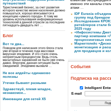
клиентам беспрецедентн
путешествий
именно эти каналы стал
атаки …
Туристический бизнес, за счет развития
которого качество жизни населения должно
повышаться, хорошо вписывается в
IDF Eurasia объеди
концепцию «умного города». К тому же
группу под брендом
уровень использования информационных
Исследование КРОК:
технологий в данной отрасли за последние
ритейлеров стали б
пятнадцать-двадцать лет …
2025 году
«Инфосистемы Дже
Блог
партнер компании «
процессинговых си
Маркетплейс «Диско
Вот те два...
монетизацию и рас
Поводом для написания этого блога стала
для продавцов и ко
уже вторая в течение года массовая
вирусная эпидемия. И это стало очень
неприятным прецедентом. Ведь столь
масштабных заражений не было уже очень
давно. Впрочем, данная ситуация была
События
ожидаемой. Эпидемию вызвали …
Не все апдейты одинаково
полезны
Подписка на рас
Утечки бывают разными
Intelligent Ent
Здравствуй, племя младое,
незнакомое...
E-mail
Инновации для сетей X5