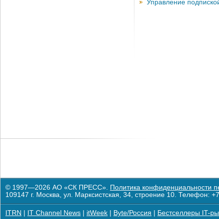
Управление подписко
© 1997—2026 АО «СК ПРЕСС».
Политика конфиденциальности п
109147 г. Москва, ул. Марксистская, 34, строение 10. Телефон: +7
ITRN
|
IT Channel News
|
itWeek
|
Byte/Россия
|
Бестселлеры IT-ры