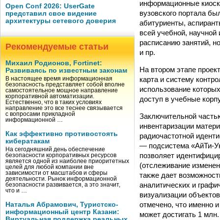
информационные киоски
Open Conf 2026: UserGate
вузовского портала бы
представил свое видение
архитектуры сетевого доверия
абитуриенты, аспирант
всей учебной, научной
расписанию занятий, н
Рекомендуемые статьи
и пр.
Михаил Родионов, Fortinet:
На втором этапе проек
Развиваясь по известным законам
карта и систему контр
В настоящее время информационная
безопасность представляет собой вполне
использование которых
самостоятельное мощное направление
корпоративной автоматизации.
доступ в учебные корп
Естественно, что в таких условиях
направление это все теснее связывается
с вопросами прикладной
Заключительной частью
информационной …
инвентаризации матери
Как эффективно противостоять
радиочастотной иденти
кибератакам
— подсистема «АйТи-Ун
На сегодняшний день обеспечение
позволяет идентифицир
безопасности корпоративных ресурсов
является одной из наиболее приоритетных
(отслеживание изменен
целей для любой компании вне
зависимости от масштабов и сферы
также дает возможност
деятельности. Рынок информационной
аналитических и графи
безопасности развивается, а это значит,
что и …
визуализации объектов
отмечено, что именно 
Наталья Абрамович, Туристско-
информационный центр Казани:
может достигать 1 млн.
Виртуальная поддержка реальных