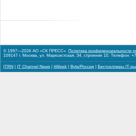
© 1997—2026 АО «СК ПРЕСС».
Политика конфиденциальности п
109147 г. Москва, ул. Марксистская, 34, строение 10. Телефон: +7
ITRN
|
IT Channel News
|
itWeek
|
Byte/Россия
|
Бестселлеры IT-ры