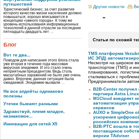
путешествий
Другие новости
Ве
Туристический бизнес, за счет развития
которого качество жизни населения должно
повышаться, хорошо вписывается в
концепцию «умного города». К тому же
уровень использования информационных
технологий в данной отрасли за последние
пятнадцать-двадцать лет …
Статьи по схожей те
Блог
TMS платформа Vezubr
Вот те два...
ИС ЭПД) автоматизиро
Поводом для написания этого блога стала
Несмотря на широкое в
уже вторая в течение года массовая
транспортом (TMS) и ин
вирусная эпидемия. И это стало очень
неприятным прецедентом. Ведь столь
планирования, логистич
масштабных заражений не было уже очень
сталкиваться с проблем
давно. Впрочем, данная ситуация была
Предприниматели автом
ожидаемой. Эпидемию вызвали …
B2B-Center получил 
Не все апдейты одинаково
партнера Astra Linux
полезны
M1Cloud внедряет н
автоматизации упра
Утечки бывают разными
сервисов
Здравствуй, племя младое,
AUXO и SimpleOne о
незнакомое...
ускорения цифрово
российских компани
Инновации для сетей X5
B2B-РТС вошла в то
поставщиков собст
версии TAdviser