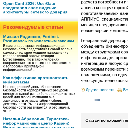
расчета потребности и 
Open Conf 2026: UserGate
архива конструкторско
представил свое видение
архитектуры сетевого доверия
подготавливаемых данн
АППИУС, специалистам
месяцев предприятию о
Рекомендуемые статьи
новые версии комплекс
Михаил Родионов, Fortinet:
Генеральный директор
Развиваясь по известным законам
объединить бизнес-про
В настоящее время информационная
безопасность представляет собой вполне
между структурами орг
самостоятельное мощное направление
корпоративной автоматизации.
информации для принят
Естественно, что в таких условиях
интеграцию в любую ср
направление это все теснее связывается
с вопросами прикладной
возможным перенести 
информационной …
приложениями, на одну
Как эффективно противостоять
чего существенно повы
кибератакам
На сегодняшний день обеспечение
Другие новости
Ве
безопасности корпоративных ресурсов
является одной из наиболее приоритетных
целей для любой компании вне
зависимости от масштабов и сферы
деятельности. Рынок информационной
безопасности развивается, а это значит,
что и …
Наталья Абрамович, Туристско-
Статьи по схожей те
информационный центр Казани:
Виртуальная поддержка реальных