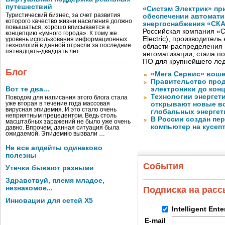
путешествий
«Систэм Электрик» пр
Туристический бизнес, за счет развития
обеспечении автомати
которого качество жизни населения должно
энергоснабжения «СК
повышаться, хорошо вписывается в
Российская компания «С
концепцию «умного города». К тому же
Electric), производител
уровень использования информационных
технологий в данной отрасли за последние
области распределения 
пятнадцать-двадцать лет …
автоматизации, стала п
ПО для крупнейшего лед
Блог
«Мега Сервис» воше
Правительство про
Вот те два...
электроники до конц
Технологии энергет
Поводом для написания этого блога стала
уже вторая в течение года массовая
открывают новые в
вирусная эпидемия. И это стало очень
глобальных энергет
неприятным прецедентом. Ведь столь
В России создан пе
масштабных заражений не было уже очень
компьютер на кусеп
давно. Впрочем, данная ситуация была
ожидаемой. Эпидемию вызвали …
Не все апдейты одинаково
полезны
События
Утечки бывают разными
Здравствуй, племя младое,
незнакомое...
Подписка на рас
Инновации для сетей X5
Intelligent Ent
E-mail