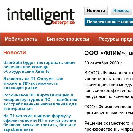
Новости
Номера
Перспективные напр
Мобильность
Бизнес-процессы
Ресурсы пред
Новости
ООО «ФЛИМ»: ав
UserGate будет тестировать свои
30 сентября 2009 г.
решения при помощи
оборудования Xinertel
В ООО «Флим» внедрена
увеличилось качество 
Эксперты на Т1 Форуме: как
множить ИИ-возможности,
взаимодействие между 
сокращая риски
повысило эффективнос
Российское ПО виртуализации и
ресурсами по всем нап
инфраструктурное ПО — наиболее
востребованные направления для
ООО «Флим» основано в
тестирования
противоугонных систем
На Т1 Форуме вывели формулу
эффективности ИТ с точки зрения
Решение совместного и
бизнеса: меньше тратить, больше
производственным пред
зарабатывать