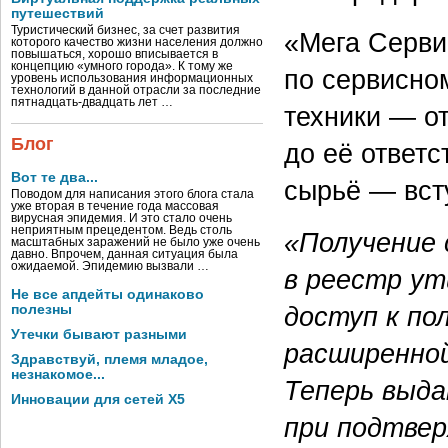
путешествий
Туристический бизнес, за счет развития
«Мега Серви
которого качество жизни населения должно
повышаться, хорошо вписывается в
концепцию «умного города». К тому же
по сервисно
уровень использования информационных
технологий в данной отрасли за последние
пятнадцать-двадцать лет …
техники — от
Блог
до её ответ
Вот те два...
сырьё — всту
Поводом для написания этого блога стала
уже вторая в течение года массовая
вирусная эпидемия. И это стало очень
неприятным прецедентом. Ведь столь
«Получение 
масштабных заражений не было уже очень
давно. Впрочем, данная ситуация была
ожидаемой. Эпидемию вызвали …
в реестр ут
Не все апдейты одинаково
доступ к по
полезны
Утечки бывают разными
расширенно
Здравствуй, племя младое,
незнакомое...
Теперь выд
Инновации для сетей X5
при подтве