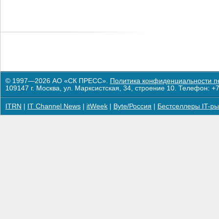
© 1997—2026 АО «СК ПРЕСС».
Политика конфиденциальности п
109147 г. Москва, ул. Марксистская, 34, строение 10. Телефон: +7
ITRN
|
IT Channel News
|
itWeek
|
Byte/Россия
|
Бестселлеры IT-ры