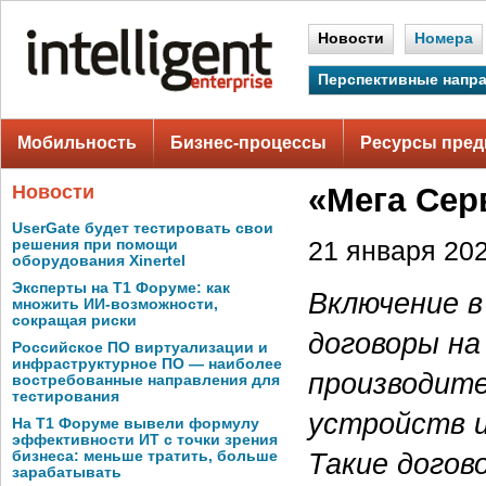
Новости
Номера
Перспективные напр
Мобильность
Бизнес-процессы
Ресурсы пред
Новости
«Мега Сер
UserGate будет тестировать свои
решения при помощи
21 января 202
оборудования Xinertel
Эксперты на Т1 Форуме: как
Включение в
множить ИИ-возможности,
сокращая риски
договоры на
Российское ПО виртуализации и
инфраструктурное ПО — наиболее
производит
востребованные направления для
тестирования
устройств и
На Т1 Форуме вывели формулу
эффективности ИТ с точки зрения
Такие догов
бизнеса: меньше тратить, больше
зарабатывать