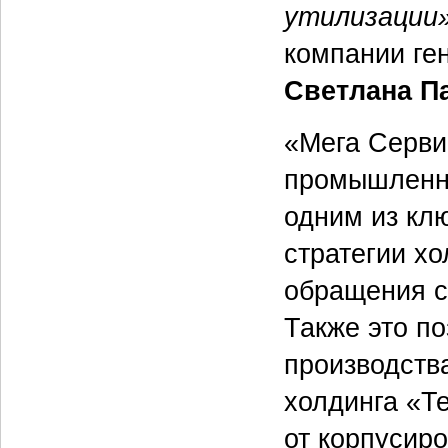
утилизации
компании ге
Светлана П
«Мега Серви
промышленно
одним из кл
стратегии хо
обращения с
Также это п
производств
холдинга «Т
от корпусир