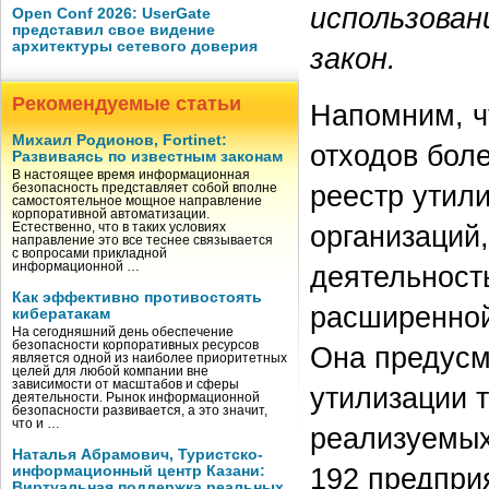
использован
Open Conf 2026: UserGate
представил свое видение
архитектуры сетевого доверия
закон.
Рекомендуемые статьи
Напомним, ч
Михаил Родионов, Fortinet:
отходов боле
Развиваясь по известным законам
В настоящее время информационная
реестр утил
безопасность представляет собой вполне
самостоятельное мощное направление
корпоративной автоматизации.
организаций
Естественно, что в таких условиях
направление это все теснее связывается
с вопросами прикладной
деятельност
информационной …
Как эффективно противостоять
расширенной
кибератакам
На сегодняшний день обеспечение
безопасности корпоративных ресурсов
Она предусм
является одной из наиболее приоритетных
целей для любой компании вне
зависимости от масштабов и сферы
утилизации 
деятельности. Рынок информационной
безопасности развивается, а это значит,
что и …
реализуемых
Наталья Абрамович, Туристско-
192 предпри
информационный центр Казани:
Виртуальная поддержка реальных