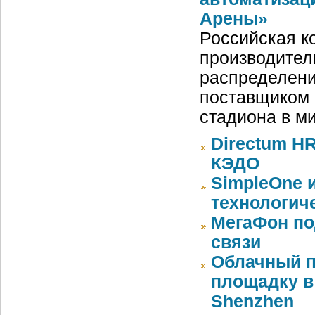
Арены»
Российская ко
производител
распределени
поставщиком 
стадиона в м
Directum HR
КЭДО
SimpleOne 
технологич
МегаФон по
связи
Облачный п
площадку в 
Shenzhen