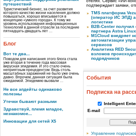
отелях. Сервис «ИИ-кон
путешествий
подтверждает заявки, о
Туристический бизнес, за счет развития
TMS платформа Vezu
которого качество жизни населения должно
повышаться, хорошо вписывается в
(оператор ИС ЭПД) 
концепцию «умного города». К тому же
логистике
уровень использования информационных
B2B-Center получил 
технологий в данной отрасли за последние
партнера Astra Linux
пятнадцать-двадцать лет …
M1Cloud внедряет н
автоматизации упра
Блог
сервисов
Аналитика RED Secur
Вот те два...
взломов происходит
подрядчиков
Поводом для написания этого блога стала
уже вторая в течение года массовая
вирусная эпидемия. И это стало очень
неприятным прецедентом. Ведь столь
масштабных заражений не было уже очень
События
давно. Впрочем, данная ситуация была
ожидаемой. Эпидемию вызвали …
Не все апдейты одинаково
Подписка на рас
полезны
Утечки бывают разными
Intelligent Ent
Здравствуй, племя младое,
E-mail
незнакомое...
Инновации для сетей X5
Управление подписко