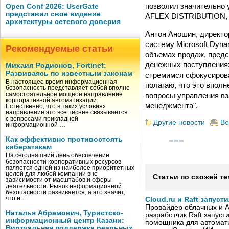
позволил значительно 
Open Conf 2026: UserGate
представил свое видение
AFLEX DISTRIBUTION, п
архитектуры сетевого доверия
Антон Аношин, директо
систему Microsoft Dyn
Рекомендуемые статьи
объемах продаж, предс
денежных поступлениях
Михаил Родионов, Fortinet:
Развиваясь по известным законам
стремимся сфокусирова
В настоящее время информационная
полагаю, что это вполн
безопасность представляет собой вполне
вопросы управления вз
самостоятельное мощное направление
корпоративной автоматизации.
менеджмента".
Естественно, что в таких условиях
направление это все теснее связывается
с вопросами прикладной
Другие новости
Ве
информационной …
Как эффективно противостоять
кибератакам
На сегодняшний день обеспечение
безопасности корпоративных ресурсов
является одной из наиболее приоритетных
целей для любой компании вне
Статьи по схожей те
зависимости от масштабов и сферы
деятельности. Рынок информационной
безопасности развивается, а это значит,
что и …
Cloud.ru и Raft запус
Провайдер облачных и AI
Наталья Абрамович, Туристско-
разработчик Raft запуст
информационный центр Казани:
помощника для автомати
Виртуальная поддержка реальных