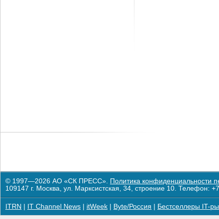
© 1997—2026 АО «СК ПРЕСС».
Политика конфиденциальности п
109147 г. Москва, ул. Марксистская, 34, строение 10. Телефон: +7
ITRN
|
IT Channel News
|
itWeek
|
Byte/Россия
|
Бестселлеры IT-ры