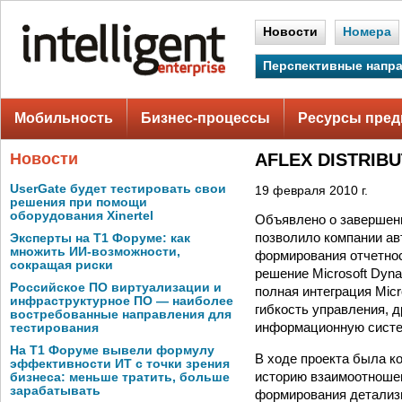
Новости
Номера
Перспективные напр
Мобильность
Бизнес-процессы
Ресурсы пред
Новости
AFLEX DISTRIBU
UserGate будет тестировать свои
19 февраля 2010 г.
решения при помощи
оборудования Xinertel
Объявлено о завершен
позволило компании ав
Эксперты на Т1 Форуме: как
множить ИИ-возможности,
формирования отчетнос
сокращая риски
решение Microsoft Dyn
Российское ПО виртуализации и
полная интеграция Micr
инфраструктурное ПО — наиболее
гибкость управления, 
востребованные направления для
информационную систе
тестирования
На Т1 Форуме вывели формулу
В ходе проекта была к
эффективности ИТ с точки зрения
историю взаимоотношен
бизнеса: меньше тратить, больше
зарабатывать
формирования детализи