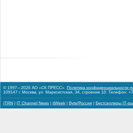
© 1997—2026 АО «СК ПРЕСС».
Политика конфиденциальности п
109147 г. Москва, ул. Марксистская, 34, строение 10. Телефон: +7
ITRN
|
IT Channel News
|
itWeek
|
Byte/Россия
|
Бестселлеры IT-ры