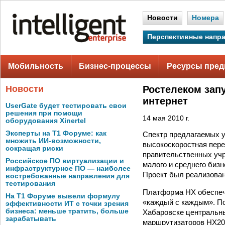
Новости
Номера
Перспективные напр
Мобильность
Бизнес-процессы
Ресурсы пред
Новости
Ростелеком зап
интернет
UserGate будет тестировать свои
решения при помощи
14 мая 2010 г.
оборудования Xinertel
Эксперты на Т1 Форуме: как
Спектр предлагаемых у
множить ИИ-возможности,
высокоскоростная пере
сокращая риски
правительственных учр
Российское ПО виртуализации и
малого и среднего биз
инфраструктурное ПО — наиболее
Проект был реализован
востребованные направления для
тестирования
Платформа HX обеспечи
На Т1 Форуме вывели формулу
«каждый с каждым». П
эффективности ИТ с точки зрения
бизнеса: меньше тратить, больше
Хабаровске центральн
зарабатывать
маршрутизаторов НХ200