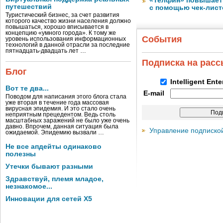
«Телфин» повышает 
путешествий
с помощью чек-лист
Туристический бизнес, за счет развития
которого качество жизни населения должно
повышаться, хорошо вписывается в
концепцию «умного города». К тому же
События
уровень использования информационных
технологий в данной отрасли за последние
пятнадцать-двадцать лет …
Подписка на рас
Блог
Intelligent Ent
Вот те два...
E-mail
Поводом для написания этого блога стала
уже вторая в течение года массовая
вирусная эпидемия. И это стало очень
неприятным прецедентом. Ведь столь
масштабных заражений не было уже очень
давно. Впрочем, данная ситуация была
Управление подписко
ожидаемой. Эпидемию вызвали …
Не все апдейты одинаково
полезны
Утечки бывают разными
Здравствуй, племя младое,
незнакомое...
Инновации для сетей X5