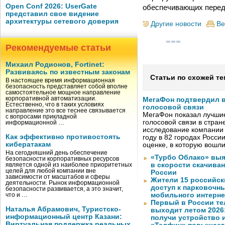
Open Conf 2026: UserGate
обеспечивающих переда
представил свое видение
архитектуры сетевого доверия
Другие новости
Ве
Рекомендуемые статьи
Михаил Родионов, Fortinet:
Развиваясь по известным законам
Статьи по схожей те
В настоящее время информационная
безопасность представляет собой вполне
самостоятельное мощное направление
корпоративной автоматизации.
МегаФон подтвердил в
Естественно, что в таких условиях
голосовой связи
направление это все теснее связывается
МегаФон показал лучшие
с вопросами прикладной
голосовой связи в стран
информационной …
исследование компании
Как эффективно противостоять
году в 82 городах Росси
кибератакам
оценке, в которую вошл
На сегодняшний день обеспечение
«Турбо Облако» выя
безопасности корпоративных ресурсов
в скорости скачива
является одной из наиболее приоритетных
целей для любой компании вне
России
зависимости от масштабов и сферы
Жители 15 российск
деятельности. Рынок информационной
доступ к парковочн
безопасности развивается, а это значит,
мобильного интерне
что и …
Первый в России те
Наталья Абрамович, Туристско-
выходит летом 2026
информационный центр Казани:
получи устройство 
Виртуальная поддержка реальных