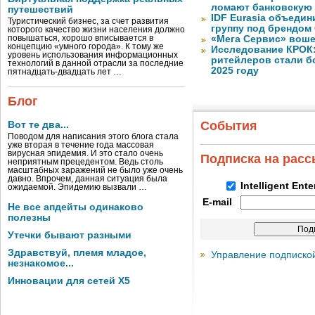
ломают банковскую
путешествий
IDF Eurasia объеди
Туристический бизнес, за счет развития
группу под брендом
которого качество жизни населения должно
повышаться, хорошо вписывается в
«Мега Сервис» воше
концепцию «умного города». К тому же
Исследование КРОК:
уровень использования информационных
ритейлеров стали б
технологий в данной отрасли за последние
2025 году
пятнадцать-двадцать лет …
Блог
События
Вот те два...
Поводом для написания этого блога стала
уже вторая в течение года массовая
вирусная эпидемия. И это стало очень
Подписка на рас
неприятным прецедентом. Ведь столь
масштабных заражений не было уже очень
давно. Впрочем, данная ситуация была
Intelligent Ent
ожидаемой. Эпидемию вызвали …
E-mail
Не все апдейты одинаково
полезны
Утечки бывают разными
Здравствуй, племя младое,
Управление подписко
незнакомое...
Инновации для сетей X5