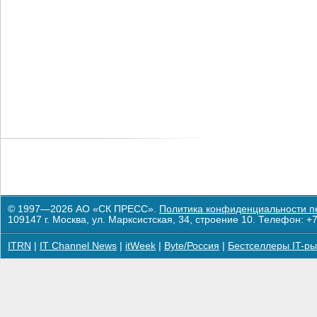
© 1997—2026 АО «СК ПРЕСС».
Политика конфиденциальности п
109147 г. Москва, ул. Марксистская, 34, строение 10. Телефон: +7
ITRN
|
IT Channel News
|
itWeek
|
Byte/Россия
|
Бестселлеры IT-ры