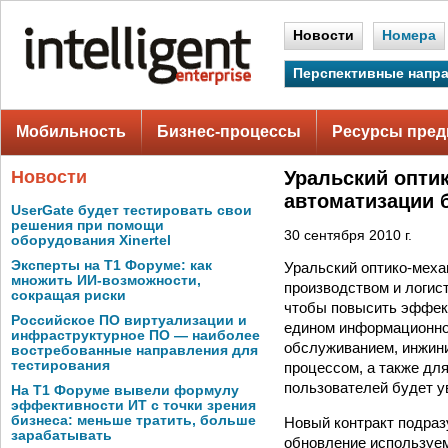
Новости
Номера
Перспективные напр
Мобильность
Бизнес-процессы
Ресурсы пред
Новости
Уральский опти
автоматизации 
UserGate будет тестировать свои
решения при помощи
30 сентября 2010 г.
оборудования Xinertel
Эксперты на Т1 Форуме: как
Уральский оптико-меха
множить ИИ-возможности,
производством и логист
сокращая риски
чтобы повысить эффект
Российское ПО виртуализации и
едином информационном
инфраструктурное ПО — наиболее
обслуживанием, инжини
востребованные направления для
тестирования
процессом, а также дл
пользователей будет ув
На Т1 Форуме вывели формулу
эффективности ИТ с точки зрения
бизнеса: меньше тратить, больше
Новый контракт подразу
зарабатывать
обновление используе