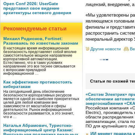
Open Conf 2026: UserGate
лицензий, внедрение, а
представил свое видение
архитектуры сетевого доверия
«Мы удовлетворены раб
являющемся головным 
филиалы и представите
Рекомендуемые статьи
распространить систем
генеральный директор 
Михаил Родионов, Fortinet:
Развиваясь по известным законам
В настоящее время информационная
Другие новости
Ве
безопасность представляет собой вполне
самостоятельное мощное направление
корпоративной автоматизации.
Естественно, что в таких условиях
направление это все теснее связывается
с вопросами прикладной
информационной …
Статьи по схожей те
Как эффективно противостоять
кибератакам
На сегодняшний день обеспечение
«Систэм Электрик» пр
безопасности корпоративных ресурсов
обеспечении автомати
является одной из наиболее приоритетных
целей для любой компании вне
энергоснабжения «СК
зависимости от масштабов и сферы
Российская компания «С
деятельности. Рынок информационной
Electric), производител
безопасности развивается, а это значит,
области распределения 
что и …
автоматизации, стала п
Наталья Абрамович, Туристско-
ПО для крупнейшего лед
информационный центр Казани:
ИИ меняет правила 
Виртуальная поддержка реальных