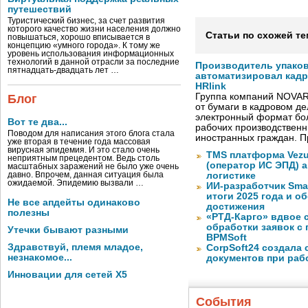
путешествий
Туристический бизнес, за счет развития
которого качество жизни населения должно
Статьи по схожей те
повышаться, хорошо вписывается в
концепцию «умного города». К тому же
уровень использования информационных
технологий в данной отрасли за последние
Производитель упако
пятнадцать-двадцать лет …
автоматизировал кад
HRlink
Группа компаний NOVAR
Блог
от бумаги в кадровом д
электронный формат бол
Вот те два...
рабочих производствен
Поводом для написания этого блога стала
иностранных граждан. П
уже вторая в течение года массовая
вирусная эпидемия. И это стало очень
TMS платформа Vezu
неприятным прецедентом. Ведь столь
(оператор ИС ЭПД) 
масштабных заражений не было уже очень
давно. Впрочем, данная ситуация была
логистике
ожидаемой. Эпидемию вызвали …
ИИ-разработчик Sma
итоги 2025 года и 
Не все апдейты одинаково
достижения
полезны
«РТД-Карго» вдвое 
обработки заявок с
Утечки бывают разными
BPMSoft
Здравствуй, племя младое,
CorpSoft24 создала
незнакомое...
документов при раб
Инновации для сетей X5
События