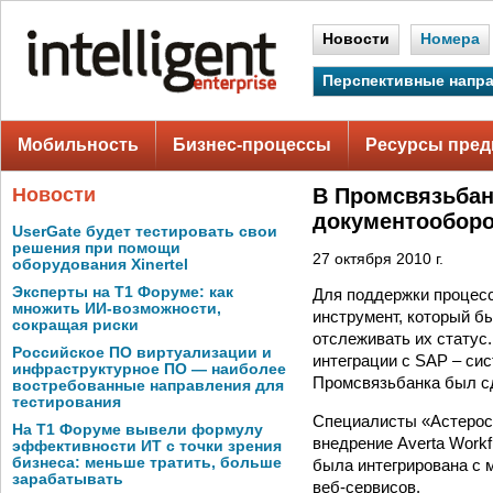
Новости
Номера
Перспективные напр
Мобильность
Бизнес-процессы
Ресурсы пред
Новости
В Промсвязьбан
документооборо
UserGate будет тестировать свои
решения при помощи
27 октября 2010 г.
оборудования Xinertel
Эксперты на Т1 Форуме: как
Для поддержки процесс
множить ИИ-возможности,
инструмент, который б
сокращая риски
отслеживать их статус
Российское ПО виртуализации и
интеграции с SAP – си
инфраструктурное ПО — наиболее
Промсвязьбанка был сд
востребованные направления для
тестирования
Специалисты «Астерос
На Т1 Форуме вывели формулу
внедрение Averta Work
эффективности ИТ с точки зрения
бизнеса: меньше тратить, больше
была интегрирована с 
зарабатывать
веб-сервисов.