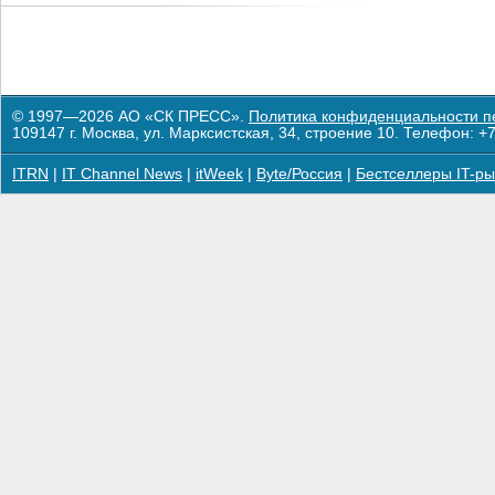
© 1997—2026 АО «СК ПРЕСС».
Политика конфиденциальности п
109147 г. Москва, ул. Марксистская, 34, строение 10. Телефон: +7
ITRN
|
IT Channel News
|
itWeek
|
Byte/Россия
|
Бестселлеры IT-ры