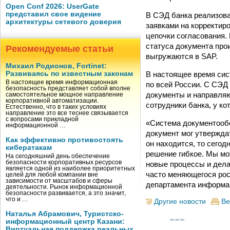
Open Conf 2026: UserGate
представил свое видение
В СЭД банка реализова
архитектуры сетевого доверия
заявками на корректир
цепочки согласования.
статуса документа про
Рекомендуемые статьи
выгружаются в SAP.
Михаил Родионов, Fortinet:
В настоящее время сис
Развиваясь по известным законам
В настоящее время информационная
по всей России. С СЭД
безопасность представляет собой вполне
документы и направляю
самостоятельное мощное направление
корпоративной автоматизации.
сотрудники банка, у ко
Естественно, что в таких условиях
направление это все теснее связывается
с вопросами прикладной
«Система документообо
информационной …
документ мог утверждат
Как эффективно противостоять
он находится, то сегод
кибератакам
решение гибкое. Мы мо
На сегодняшний день обеспечение
безопасности корпоративных ресурсов
новые процессы и делат
является одной из наиболее приоритетных
часто меняющегося рос
целей для любой компании вне
зависимости от масштабов и сферы
департамента информа
деятельности. Рынок информационной
безопасности развивается, а это значит,
что и …
Другие новости
Ве
Наталья Абрамович, Туристско-
информационный центр Казани:
Виртуальная поддержка реальных