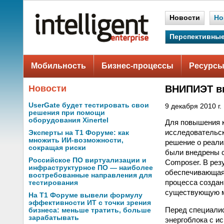
Новости
Но
Перспективные
Мобильность
Бизнес-процессы
Ресурсы
Новости
ВНИПИЭТ в
UserGate будет тестировать свои
9 декабря 2010 г.
решения при помощи
оборудования Xinertel
Для повышения к
исследовательск
Эксперты на Т1 Форуме: как
множить ИИ-возможности,
решение о реал
сокращая риски
были внедрены с
Российское ПО виртуализации и
Composer. В рез
инфраструктурное ПО — наиболее
обеспечивающая 
востребованные направления для
процесса создан
тестирования
существующую 
На Т1 Форуме вывели формулу
эффективности ИТ с точки зрения
Перед специалис
бизнеса: меньше тратить, больше
зарабатывать
энергоблока с и