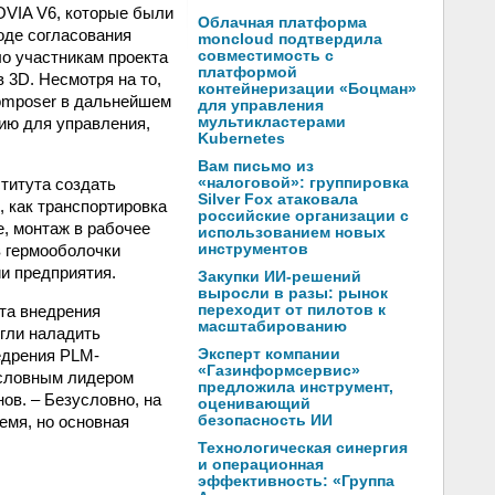
OVIA V6, которые были
Облачная платформа
оде согласования
moncloud подтвердила
о участникам проекта
совместимость с
платформой
 3D. Несмотря на то,
контейнеризации «Боцман»
Composer в дальнейшем
для управления
ию для управления,
мультикластерами
Kubernetes
Вам письмо из
титута создать
«налоговой»: группировка
Silver Fox атаковала
, как транспортировка
российские организации с
е, монтаж в рабочее
использованием новых
в гермооболочки
инструментов
ии предприятия.
Закупки ИИ-решений
выросли в разы: рынок
та внедрения
переходит от пилотов к
масштабированию
гли наладить
едрения PLM-
Эксперт компании
«Газинформсервис»
зусловным лидером
предложила инструмент,
ов. – Безусловно, на
оценивающий
емя, но основная
безопасность ИИ
Технологическая синергия
и операционная
эффективность: «Группа