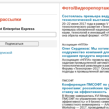
Фото/Видеорепорта
Состоялась премьера вед
 рассылки
технологической выставк
20–22 июня 2017 года в рамках 
технологического развития «Тех
ent Enterprise Express
премьера обновленной национал
науки, технологий и инноваций 
она обрела новый формат: «НТ
Ассоциация «НППА»
Олег Сердюков: Мы хотим
содружество компаний дл
дпиской
создания продукта мирово
Ассоциация «НППА» провела кру
задачам промышленной автомати
технологической революции в ра
Форума «Технопром»-2017. Осно
подходы к промышленной автома
ПМСОФТ
Конференция ПМСОФТ по 
проектами: российские пр
ставку на эффективность
В Москве завершилась XVI Межд
ПМСОФТ по управлению проекта
эффективность» и II бизнес-сем
стоимостного инжиниринга — AA
Workshop — 2017, проводимый в 