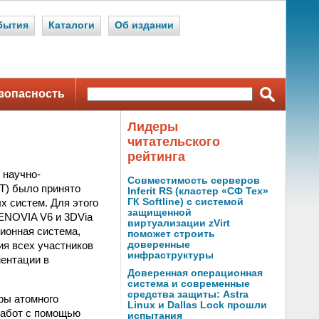
бытия
Каталоги
Об издании
зопасность
Лидеры
читательского
рейтинга
 научно-
Совместимость серверов
Т) было принято
Inferit RS (кластер «СФ Тех»
 систем. Для этого
ГК Softline) с системой
защищенной
 ENOVIA V6 и 3DVia
виртуализации zVirt
ионная система,
поможет строить
я всех участников
доверенные
инфраструктуры
ментации в
Доверенная операционная
система и современные
средства защиты: Astra
ры атомного
Linux и Dallas Lock прошли
работ с помощью
испытания