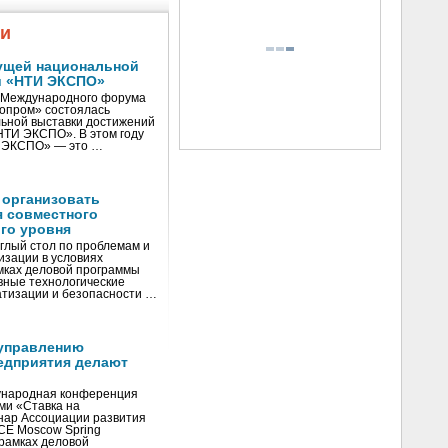
жи
ущей национальной
и «НТИ ЭКСПО»
V Международного форума
нопром» состоялась
ьной выставки достижений
«НТИ ЭКСПО». В этом году
И ЭКСПО» — это …
 организовать
я совместного
го уровня
глый стол по проблемам и
зации в условиях
мках деловой программы
вные технологические
тизации и безопасности …
управлению
едприятия делают
ународная конференция
ми «Ставка на
инар Ассоциации развития
CE Moscow Spring
рамках деловой