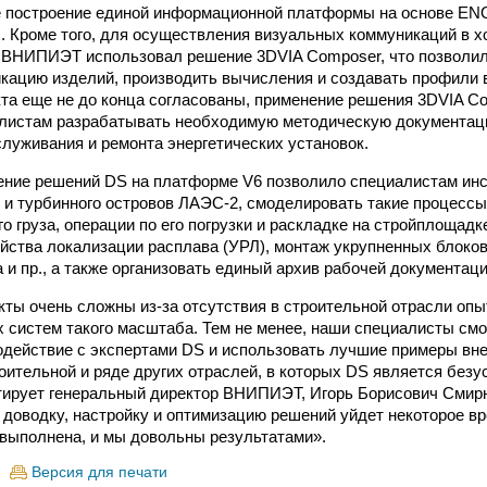
е построение единой информационной платформы на основе EN
 Кроме того, для осуществления визуальных коммуникаций в х
 ВНИПИЭТ использовал решение 3DVIA Composer, что позволил
кацию изделий, производить вычисления и создавать профили в
кта еще не до конца согласованы, применение решения 3DVIA 
алистам разрабатывать необходимую методическую документац
служивания и ремонта энергетических установок.
ние решений DS на платформе V6 позволило специалистам инс
 и турбинного островов ЛАЭС-2, смоделировать такие процессы
о груза, операции по его погрузки и раскладке на стройплощадк
йства локализации расплава (УРЛ), монтаж укрупненных блоко
 и пр., а также организовать единый архив рабочей документац
ты очень сложны из-за отсутствия в строительной отрасли опы
систем такого масштаба. Тем не менее, наши специалисты смо
действие с экспертами DS и использовать лучшие примеры вн
роительной и ряде других отраслей, в которых DS является бе
тирует генеральный директор ВНИПИЭТ, Игорь Борисович Смирн
доводку, настройку и оптимизацию решений уйдет некоторое вр
 выполнена, и мы довольны результатами».
Версия для печати