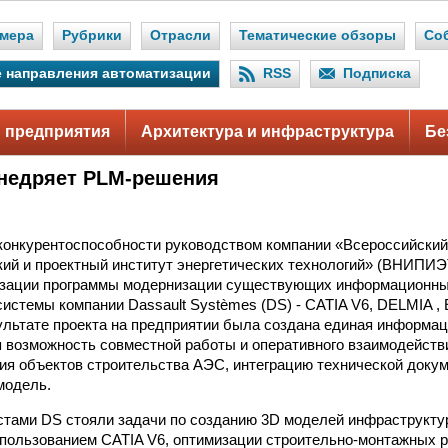
мера
Рубрики
Отрасли
Тематические обзоры
Со
 направления автоматизации
RSS
Подписка
 предприятия
Архитектура и инфраструктура
Бе
недряет PLM-решения
онкурентоспособности руководством компании «Всероссийский
ий и проектный институт энергетических технологий» (ВНИПИЭ
изации программы модернизации существующих информационных
истемы компании Dassault Systèmes (DS) - CATIA V6, DELMIA ,
ультате проекта на предприятии была создана единая информац
возможность совместной работы и оперативного взаимодействи
ия объектов строительства АЭС, интеграцию технической доку
модель.
тами DS стояли задачи по созданию 3D моделей инфраструкту
спользованием CATIA V6, оптимизации строительно-монтажных 