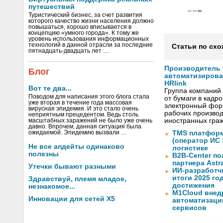
путешествий
Туристический бизнес, за счет развития
которого качество жизни населения должно
повышаться, хорошо вписывается в
концепцию «умного города». К тому же
уровень использования информационных
технологий в данной отрасли за последние
Статьи по схо
пятнадцать-двадцать лет …
Производитель
Блог
автоматизиров
HRlink
Вот те два...
Группа компаний
Поводом для написания этого блога стала
от бумаги в кадр
уже вторая в течение года массовая
электронный форм
вирусная эпидемия. И это стало очень
рабочих произво
неприятным прецедентом. Ведь столь
иностранных граж
масштабных заражений не было уже очень
давно. Впрочем, данная ситуация была
ожидаемой. Эпидемию вызвали …
TMS платформ
(оператор ИС
Не все апдейты одинаково
логистике
полезны
B2B-Center по
партнера Astr
Утечки бывают разными
ИИ-разработч
итоги 2025 го
Здравствуй, племя младое,
достижения
незнакомое...
M1Cloud внед
Инновации для сетей X5
автоматизаци
сервисов