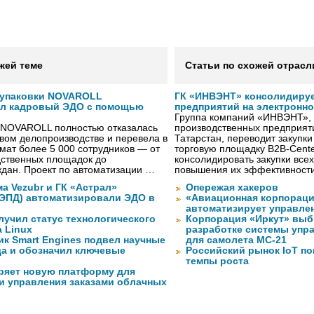
жей теме
Статьи по схожей отрасл
 упаковки NOVAROLL
ГК «ИНВЭНТ» консолидируе
ал кадровый ЭДО с помощью
предприятий на электронн
Группа компаний «ИНВЭНТ»,
 NOVAROLL полностью отказалась
производственных предприяти
овом делопроизводстве и перевела в
Татарстан, переводит закупк
ат более 5 000 сотрудников — от
торговую площадку B2B-Cente
дственных площадок до
консолидировать закупки всех
дан. Проект по автоматизации …
повышения их эффективност
а Vezubr и ГК «Астрал»
Опережая хакеров
 ЭПД) автоматизировали ЭДО в
«Авиационная корпораци
автоматизирует управле
лучил статус технологического
Корпорация «Иркут» выб
a Linux
разработке системы упр
ик Smart Engines подвел научные
для самолета МС-21
да и обозначил ключевые
Российский рынок IoT п
темпы роста
ряет новую платформу для
и управления заказами облачных