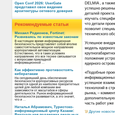
DELMIA , а такж
Open Conf 2026: UserGate
представил свое видение
успешно решены.
архитектуры сетевого доверия
деталей проекта
изучать специфи
что детали прое
Рекомендуемые статьи
позволит специ
Михаил Родионов, Fortinet:
технического об
Развиваясь по известным законам
В настоящее время информационная
Успешное внедре
безопасность представляет собой вполне
модель ядерного
самостоятельное мощное направление
корпоративной автоматизации.
крупногабаритног
Естественно, что в таких условиях
направление это все теснее связывается
положение устро
с вопросами прикладной
ядерного острова
информационной …
Как эффективно противостоять
«Подобные проек
кибератакам
информационных 
На сегодняшний день обеспечение
безопасности корпоративных ресурсов
успешное взаимо
является одной из наиболее приоритетных
технологий в ст
целей для любой компании вне
зависимости от масштабов и сферы
рынка, – коммен
деятельности. Рынок информационной
безопасности развивается, а это значит,
дополнительную 
что и …
часть работ уже
Наталья Абрамович, Туристско-
информационный центр Казани:
Другие новости
Виртуальная поддержка реальных