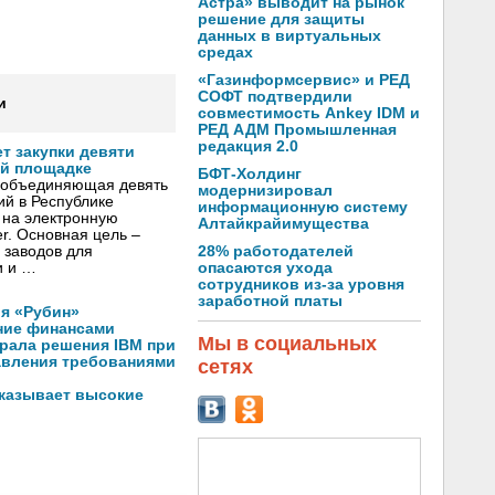
Астра» выводит на рынок
решение для защиты
данных в виртуальных
средах
«Газинформсервис» и РЕД
СОФТ подтвердили
и
совместимость Ankey IDM и
РЕД АДМ Промышленная
редакция 2.0
т закупки девяти
ой площадке
БФТ-Холдинг
 объединяющая девять
модернизировал
й в Республике
информационную систему
и на электронную
Алтайкрайимущества
r. Основная цель –
28% работодателей
 заводов для
опасаются ухода
и и …
сотрудников из-за уровня
заработной платы
я «Рубин»
ние финансами
Мы в социальных
рала решения IBM при
авления требованиями
сетях
оказывает высокие