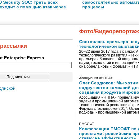
 Security SOC: треть всех
самостоятельно автомати
сходит с помощью атак через
процессы
Фото/Видеорепорта
Состоялась премьера вед
 рассылки
технологической выставк
20–22 июня 2017 года в рамках 
технологического развития «Тех
ent Enterprise Express
премьера обновленной национал
науки, технологий и инноваций 
она обрела новый формат: «НТ
Ассоциация «НППА»
Олег Сердюков: Мы хотим
содружество компаний дл
дпиской
создания продукта мирово
Ассоциация «НППА» провела кру
задачам промышленной автомати
технологической революции в ра
Форума «Технопром»-2017. Осно
подходы к промышленной автома
ПМСОФТ
Конференция ПМСОФТ по 
проектами: российские пр
ставку на эффективность