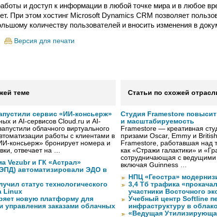
аботы и доступ к информации в любой точке мира и в любое вр
ет. При этом хостинг Microsoft Dynamics CRM позволяет пользо
льшому количеству пользователей и вносить изменения в доку
Версия для печати
жей теме
Статьи по схожей отрасл
 запустили сервис «ИИ-консьерж»
Студия Framestore повыси
х и AI-сервисов Cloud.ru и AI-
и масштабируемость
 запустили облачного виртуального
Framestore — креативная сту
втоматизации работы с клиентами в
призами Oscar, Emmy и Britis
ИИ-консьерж» бронирует номера и
Framestore, работавшая над 
вки, отвечает на …
как «Стражи галактики» и «Гр
сотрудничающая с ведущими
а Vezubr и ГК «Астрал»
включая Guinness …
 ЭПД) автоматизировали ЭДО в
НПЦ «Геостра» модерниз
лучил статус технологического
3,4 Тб трафика «прокача
a Linux
участники Восточного э
ряет новую платформу для
Учебный центр Softline п
и управления заказами облачных
инфраструктуру в облак
«Ведущая Утилизирующая