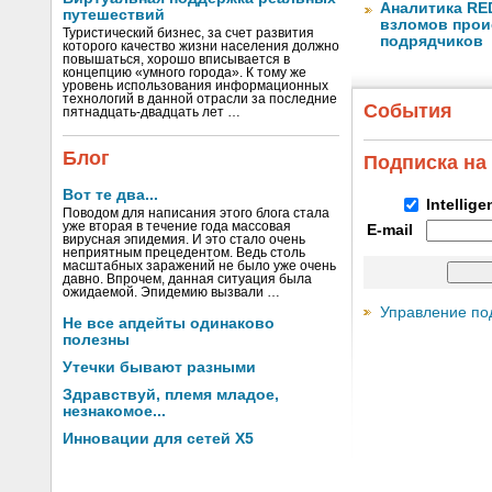
Аналитика RED
путешествий
взломов прои
Туристический бизнес, за счет развития
подрядчиков
которого качество жизни населения должно
повышаться, хорошо вписывается в
концепцию «умного города». К тому же
уровень использования информационных
технологий в данной отрасли за последние
События
пятнадцать-двадцать лет …
Блог
Подписка на
Вот те два...
Intellig
Поводом для написания этого блога стала
уже вторая в течение года массовая
E-mail
вирусная эпидемия. И это стало очень
неприятным прецедентом. Ведь столь
масштабных заражений не было уже очень
давно. Впрочем, данная ситуация была
ожидаемой. Эпидемию вызвали …
Управление по
Не все апдейты одинаково
полезны
Утечки бывают разными
Здравствуй, племя младое,
незнакомое...
Инновации для сетей X5