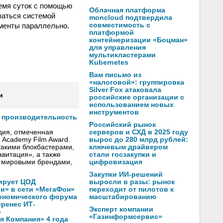
емя суток с помощью
Облачная платформа
ваться системой
moncloud подтвердила
менты параллельно.
совместимость с
платформой
контейнеризации «Боцман»
для управления
мультикластерами
Kubernetes
Вам письмо из
«налоговой»: группировка
Silver Fox атаковала
и
российские организации с
использованием новых
инструментов
т производительность
Российский рынок
серверов и СХД в 2025 году
дия, отмеченная
вырос до 280 млрд рублей:
h Academy Film Award.
ключевым драйвером
такими блокбастерами,
стали госзакупки и
авитация», a также
цифровизация
 мировыми брендами,
Закупки ИИ-решений
выросли в разы: рынок
ирует ЦОД
переходит от пилотов к
ли» в сети «МегаФон»
масштабированию
кономического форума
еренес ИТ-
Эксперт компании
о
«Газинформсервис»
 Компания» 4 года