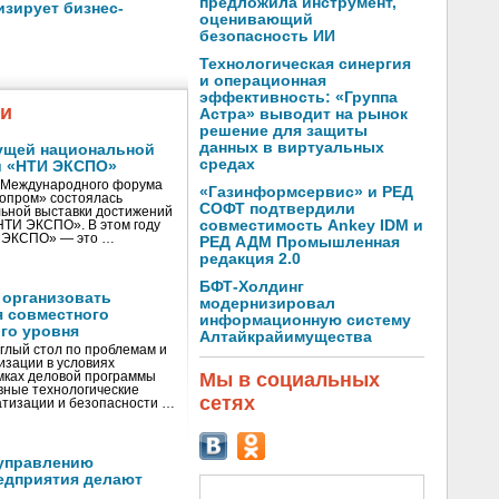
предложила инструмент,
зирует бизнес-
оценивающий
безопасность ИИ
Технологическая синергия
и операционная
эффективность: «Группа
жи
Астра» выводит на рынок
решение для защиты
данных в виртуальных
ущей национальной
средах
и «НТИ ЭКСПО»
V Международного форума
«Газинформсервис» и РЕД
нопром» состоялась
СОФТ подтвердили
ьной выставки достижений
совместимость Ankey IDM и
«НТИ ЭКСПО». В этом году
И ЭКСПО» — это …
РЕД АДМ Промышленная
редакция 2.0
БФТ-Холдинг
 организовать
модернизировал
я совместного
информационную систему
го уровня
Алтайкрайимущества
глый стол по проблемам и
зации в условиях
Мы в социальных
мках деловой программы
вные технологические
сетях
тизации и безопасности …
управлению
едприятия делают