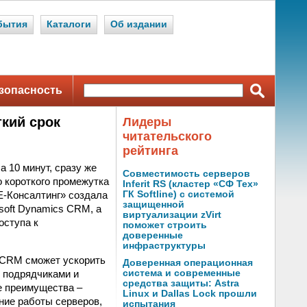
бытия
Каталоги
Об издании
зопасность
ткий срок
Лидеры
читательского
рейтинга
а 10 минут, сразу же
Совместимость серверов
о короткого промежутка
Inferit RS (кластер «СФ Тех»
Е-Консалтинг» создала
ГК Softline) с системой
защищенной
soft Dynamics CRM, а
виртуализации zVirt
оступа к
поможет строить
доверенные
инфраструктуры
s CRM сможет ускорить
Доверенная операционная
, подрядчиками и
система и современные
средства защиты: Astra
е преимущества –
Linux и Dallas Lock прошли
ние работы серверов,
испытания