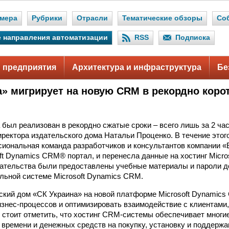
мера
Рубрики
Отрасли
Тематические обзоры
Со
 направления автоматизации
RSS
Подписка
 предприятия
Архитектура и инфраструктура
Бе
а» мигрирует на новую CRM в рекордно коро
был реализован в рекордно сжатые сроки – всего лишь за 2 час
иректора издательского дома Натальи Проценко. В течение этог
иональная команда разработчиков и консультантов компании «
oft Dynamics CRM® портал, и перенесла данные на хостинг Micro
ательства были предоставлены учебные материалы и пароли д
ьной системе Microsoft Dynamics CRM.
ский дом «СК Украина» на новой платформе Microsoft Dynamic
изнес-процессов и оптимизировать взаимодействие с клиентами
, стоит отметить, что хостинг CRM-системы обеспечивает многи
 времени и денежных средств на покупку, установку и поддержа