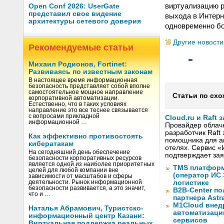
виртуализацию р
Open Conf 2026: UserGate
представил свое видение
выхода в Интерн
архитектуры сетевого доверия
одновременно бо
Другие новости
Рекомендуемые статьи
Михаил Родионов, Fortinet:
Развиваясь по известным законам
В настоящее время информационная
безопасность представляет собой вполне
самостоятельное мощное направление
Статьи по схо
корпоративной автоматизации.
Естественно, что в таких условиях
направление это все теснее связывается
с вопросами прикладной
Cloud.ru и Raft
информационной …
Провайдер облачны
разработчик Raft
Как эффективно противостоять
помощника для а
кибератакам
отелях. Сервис «
На сегодняшний день обеспечение
подтверждает зая
безопасности корпоративных ресурсов
является одной из наиболее приоритетных
TMS платформ
целей для любой компании вне
(оператор ИС
зависимости от масштабов и сферы
деятельности. Рынок информационной
логистике
безопасности развивается, а это значит,
B2B-Center по
что и …
партнера Astr
M1Cloud внед
Наталья Абрамович, Туристско-
автоматизаци
информационный центр Казани:
сервисов
Виртуальная поддержка реальных