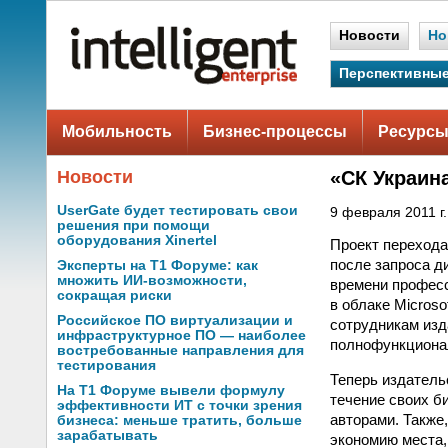
Новости
Но
Перспективные
Мобильность
Бизнес-процессы
Ресурсы
Новости
«СК Украин
UserGate будет тестировать свои
9 февраля 2011 г.
решения при помощи
оборудования Xinertel
Проект перехода 
после запроса д
Эксперты на Т1 Форуме: как
множить ИИ-возможности,
времени професс
сокращая риски
в облаке Micros
Российское ПО виртуализации и
сотрудникам изд
инфраструктурное ПО — наиболее
полнофункционал
востребованные направления для
тестирования
Теперь издатель
На Т1 Форуме вывели формулу
течение своих б
эффективности ИТ с точки зрения
авторами. Также
бизнеса: меньше тратить, больше
зарабатывать
экономию места,