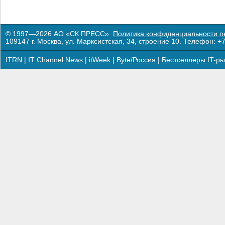
© 1997—2026 АО «СК ПРЕСС».
Политика конфиденциальности п
109147 г. Москва, ул. Марксистская, 34, строение 10. Телефон: +7
ITRN
|
IT Channel News
|
itWeek
|
Byte/Россия
|
Бестселлеры IT-ры