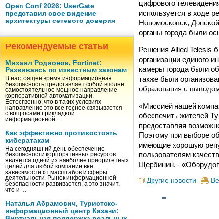
цифрового телевидения 
Open Conf 2026: UserGate
используется в ходе р
представил свое видение
архитектуры сетевого доверия
Новомосковск, Донской
органы города были о
Рекомендуемые статьи
Решения Allied Telesi
организации единого и
Михаил Родионов, Fortinet:
камеры города были об
Развиваясь по известным законам
также были организова
В настоящее время информационная
безопасность представляет собой вполне
образования с выводом
самостоятельное мощное направление
корпоративной автоматизации.
Естественно, что в таких условиях
«Миссией нашей компан
направление это все теснее связывается
с вопросами прикладной
обеспечить жителей Ту
информационной …
предоставляя возможно
Как эффективно противостоять
Поэтому при выборе об
кибератакам
имеющие хорошую репу
На сегодняшний день обеспечение
пользователям качеств
безопасности корпоративных ресурсов
является одной из наиболее приоритетных
Щербинин. - «Оборудов
целей для любой компании вне
зависимости от масштабов и сферы
деятельности. Рынок информационной
Другие новости
Ве
безопасности развивается, а это значит,
что и …
Наталья Абрамович, Туристско-
информационный центр Казани:
Виртуальная поддержка реальных