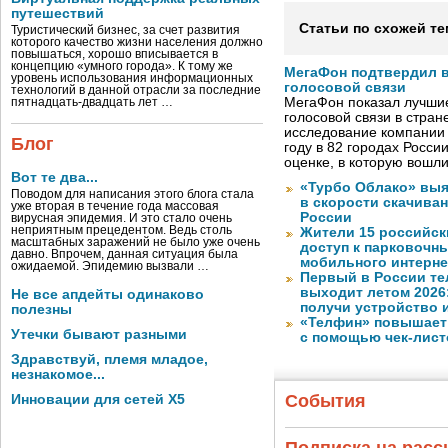
путешествий
Статьи по схожей те
Туристический бизнес, за счет развития
которого качество жизни населения должно
повышаться, хорошо вписывается в
концепцию «умного города». К тому же
МегаФон подтвердил в
уровень использования информационных
голосовой связи
технологий в данной отрасли за последние
МегаФон показал лучшие
пятнадцать-двадцать лет …
голосовой связи в стран
исследование компании
Блог
году в 82 городах Росси
оценке, в которую вошл
Вот те два...
«Турбо Облако» выя
Поводом для написания этого блога стала
в скорости скачива
уже вторая в течение года массовая
России
вирусная эпидемия. И это стало очень
неприятным прецедентом. Ведь столь
Жители 15 российск
масштабных заражений не было уже очень
доступ к парковочн
давно. Впрочем, данная ситуация была
мобильного интерне
ожидаемой. Эпидемию вызвали …
Первый в России те
выходит летом 2026
Не все апдейты одинаково
получи устройство 
полезны
«Телфин» повышает 
Утечки бывают разными
с помощью чек-лист
Здравствуй, племя младое,
незнакомое...
События
Инновации для сетей X5