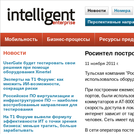
Новости
Номера
Перспективные напр
Мобильность
Бизнес-процессы
Ресурсы пред
Новости
Росинтел постр
UserGate будет тестировать свои
11 ноября 2011 г.
решения при помощи
оборудования Xinertel
Тульская компания "Ро
использовалось оборудо
Эксперты на Т1 Форуме: как
множить ИИ-возможности,
сокращая риски
При построении ежемес
портов, были использо
Российское ПО виртуализации и
инфраструктурное ПО — наиболее
коммутаторов и AT-800
востребованные направления для
скорость доступа в ло
тестирования
интернет зависит от та
На Т1 Форуме вывели формулу
человек. Сеть имеет е
эффективности ИТ с точки зрения
бизнеса: меньше тратить, больше
В сети оператора пост
зарабатывать