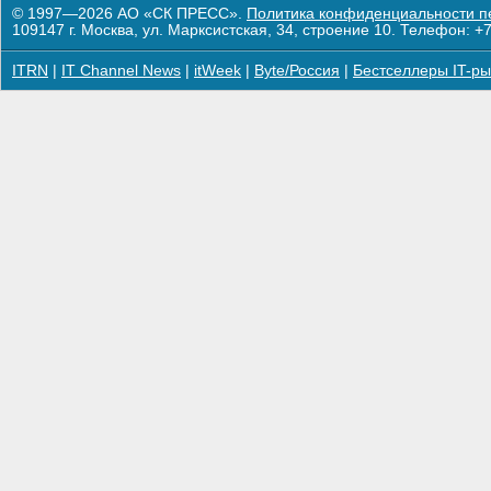
© 1997—2026 АО «СК ПРЕСС».
Политика конфиденциальности п
109147 г. Москва, ул. Марксистская, 34, строение 10. Телефон: +7
ITRN
|
IT Channel News
|
itWeek
|
Byte/Россия
|
Бестселлеры IT-ры