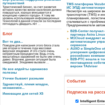
путешествий
TMS платформа Vezubr
Туристический бизнес, за счет развития
ИС ЭПД) автоматизиро
которого качество жизни населения должно
Несмотря на широкое в
повышаться, хорошо вписывается в
транспортом (TMS) и ин
концепцию «умного города». К тому же
планирования, логистич
уровень использования информационных
технологий в данной отрасли за последние
сталкиваться с проблем
пятнадцать-двадцать лет …
Предприниматели автом
B2B-Center получил 
Блог
партнера Astra Linux
M1Cloud внедряет н
Вот те два...
автоматизации упра
сервисов
Поводом для написания этого блога стала
уже вторая в течение года массовая
AUXO и SimpleOne о
вирусная эпидемия. И это стало очень
ускорения цифрово
неприятным прецедентом. Ведь столь
российских компани
масштабных заражений не было уже очень
B2B-РТС вошла в то
давно. Впрочем, данная ситуация была
ожидаемой. Эпидемию вызвали …
поставщиков собст
версии TAdviser
Не все апдейты одинаково
полезны
Утечки бывают разными
События
Здравствуй, племя младое,
незнакомое...
Подписка на рас
Инновации для сетей X5
Intelligent Ent