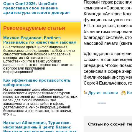
Первый тираж решения 
Open Conf 2026: UserGate
компании «Свердловэне
представил свое видение
архитектуры сетевого доверия
Команда «Астерос Конс
функциональную и тех
ETL-процессов, произв
Рекомендуемые статьи
были автоматизированы
благодаря системе, ст
Михаил Родионов, Fortinet:
Развиваясь по известным законам
массовой печати (квита
В настоящее время информационная
безопасность представляет собой вполне
«До недавнего времени
самостоятельное мощное направление
корпоративной автоматизации.
сложны в сопровождени
Естественно, что в таких условиях
операций. Чтобы повыс
направление это все теснее связывается
с вопросами прикладной
сервисам в сфере энер
информационной …
биллинговый инструмен
Как эффективно противостоять
Сергей Емельченков, г
кибератакам
На сегодняшний день обеспечение
Другие новости
Ве
безопасности корпоративных ресурсов
является одной из наиболее приоритетных
целей для любой компании вне
зависимости от масштабов и сферы
деятельности. Рынок информационной
безопасности развивается, а это значит,
что и …
Наталья Абрамович, Туристско-
Статьи по схожей те
информационный центр Казани:
Виртуальная поддержка реальных