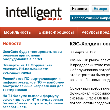
Новости
Номера
Перспективные напр
Мобильность
Бизнес-процессы
Ресурсы пред
Новости
КЭС-Холдинг со
UserGate будет тестировать свои
30 марта 2012 г.
решения при помощи
оборудования Xinertel
Розничный рынок электр
В преддверии этого ко
Эксперты на Т1 Форуме: как
множить ИИ-возможности,
к обслуживанию потреб
сокращая риски
этой стратегии было р
Российское ПО виртуализации и
во всех сбытовых пред
инфраструктурное ПО — наиболее
востребованные направления для
Основными требованиям
тестирования
функционал и формиров
На Т1 Форуме вывели формулу
системы Oracle Utiliti
эффективности ИТ с точки зрения
потребностям предприя
бизнеса: меньше тратить, больше
зарабатывать