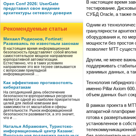
В настоящее время зав
Open Conf 2026: UserGate
тестирование. Дисковы
представил свое видение
архитектуры сетевого доверия
СУБД Oracle, а также
Одним из технологичес
Рекомендуемые статьи
гранулярности архитек
оборудования и, по ме
Михаил Родионов, Fortinet:
мощности без простоя 
Развиваясь по известным законам
позволяет МТТ существ
В настоящее время информационная
безопасность представляет собой вполне
самостоятельное мощное направление
Другим, не менее важн
корпоративной автоматизации.
Естественно, что в таких условиях
поддерживать стабильн
направление это все теснее связывается
с вопросами прикладной
хранимых данных, а та
информационной …
Технология гибридного
Как эффективно противостоять
кибератакам
именно Pillar Axiom 60
На сегодняшний день обеспечение
объем данных был сокра
безопасности корпоративных ресурсов
является одной из наиболее приоритетных
целей для любой компании вне
В рамках проекта в МТ
зависимости от масштабов и сферы
аппаратной платформе 
деятельности. Рынок информационной
безопасности развивается, а это значит,
готова к развертывани
что и …
установленное в собст
Наталья Абрамович, Туристско-
телекоммуникационной 
информационный центр Казани:
без дополнительных ус
Виртуальная поддержка реальных