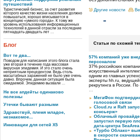
путешествий
Другие новости
Ве
Туристический бизнес, за счет развития
которого качество жизни населения должно
повышаться, хорошо вписывается в
концепцию «умного города». К тому же
уровень использования информационных
технологий в данной отрасли за последние
пятнадцать-двадцать лет …
Статьи по схожей те
Блог
Вот те два...
57% компаний уже вне
Поводом для написания этого блога стала
персоналом
уже вторая в течение года массовая
37% российских компан
вирусная эпидемия. И это стало очень
искусственный интеллект
неприятным прецедентом. Ведь столь
одним из главных успех
масштабных заражений не было уже очень
давно. Впрочем, данная ситуация была
эксперты hh.ru, ведуще
ожидаемой. Эпидемию вызвали …
рекрутинга в России. П
…
Не все апдейты одинаково
полезны
МегаФон подтвердил
голосовой связи
Утечки бывают разными
Cloud.ru и Raft запу
консьерж»
Здравствуй, племя младое,
Облачный провайде
незнакомое...
запустил первую пло
Инновации для сетей X5
дата-центра SeaArea
«Турбо Облако» выя
в скорости скачива
России