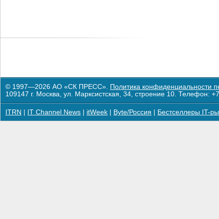
© 1997—2026 АО «СК ПРЕСС».
Политика конфиденциальности п
109147 г. Москва, ул. Марксистская, 34, строение 10. Телефон: +7
ITRN
|
IT Channel News
|
itWeek
|
Byte/Россия
|
Бестселлеры IT-ры