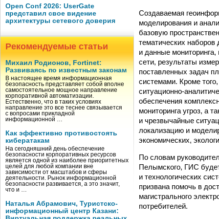
Open Conf 2026: UserGate
Создаваемая геоинформ
представил свое видение
архитектуры сетевого доверия
моделирования и анали
базовую пространствен
тематических наборов 
Рекомендуемые статьи
и данные мониторинга,
сети, результаты изме
Михаил Родионов, Fortinet:
Развиваясь по известным законам
поставленных задач пл
В настоящее время информационная
системами. Кроме того
безопасность представляет собой вполне
ситуационно-аналитич
самостоятельное мощное направление
корпоративной автоматизации.
обеспечения комплексн
Естественно, что в таких условиях
направление это все теснее связывается
мониторинга угроз, а 
с вопросами прикладной
и чрезвычайные ситуа
информационной …
локализацию и моделир
Как эффективно противостоять
экономических, экологи
кибератакам
На сегодняшний день обеспечение
безопасности корпоративных ресурсов
По словам руководите
является одной из наиболее приоритетных
Пелымского, ГИС буде
целей для любой компании вне
зависимости от масштабов и сферы
и технологических сис
деятельности. Рынок информационной
безопасности развивается, а это значит,
призвана помочь в до
что и …
магистрального электр
Наталья Абрамович, Туристско-
потребителей.
информационный центр Казани:
Виртуальная поддержка реальных