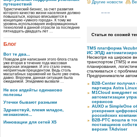
Другие новости
Ве
путешествий
Туристический бизнес, за счет развития
которого качество жизни населения должно
повышаться, хорошо вписывается в
концепцию «умного города». К тому же
уровень использования информационных
технологий в данной отрасли за последние
пятнадцать-двадцать лет …
Статьи по схожей те
Блог
TMS платформа Vezubr
ИС ЭПД) автоматизиро
Вот те два...
Несмотря на широкое в
Поводом для написания этого блога стала
транспортом (TMS) и ин
уже вторая в течение года массовая
планирования, логистич
вирусная эпидемия. И это стало очень
неприятным прецедентом. Ведь столь
сталкиваться с проблем
масштабных заражений не было уже очень
Предприниматели автом
давно. Впрочем, данная ситуация была
ожидаемой. Эпидемию вызвали …
B2B-Center получил 
партнера Astra Linux
Не все апдейты одинаково
M1Cloud внедряет н
полезны
автоматизации упра
сервисов
Утечки бывают разными
AUXO и SimpleOne о
Здравствуй, племя младое,
ускорения цифрово
незнакомое...
российских компани
B2B-РТС вошла в то
Инновации для сетей X5
поставщиков собст
версии TAdviser