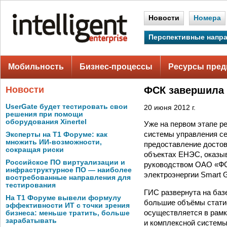
Новости
Номера
Перспективные напр
Мобильность
Бизнес-процессы
Ресурсы пред
Новости
ФСК завершила 
UserGate будет тестировать свои
20 июня 2012 г.
решения при помощи
оборудования Xinertel
Уже на первом этапе р
системы управления се
Эксперты на Т1 Форуме: как
множить ИИ-возможности,
предоставление досто
сокращая риски
объектах ЕНЭС, оказы
Российское ПО виртуализации и
руководством ОАО «ФС
инфраструктурное ПО — наиболее
электроэнергии Smart G
востребованные направления для
тестирования
ГИС развернута на баз
На Т1 Форуме вывели формулу
большие объёмы стати
эффективности ИТ с точки зрения
осуществляется в рамк
бизнеса: меньше тратить, больше
зарабатывать
и комплексной систем