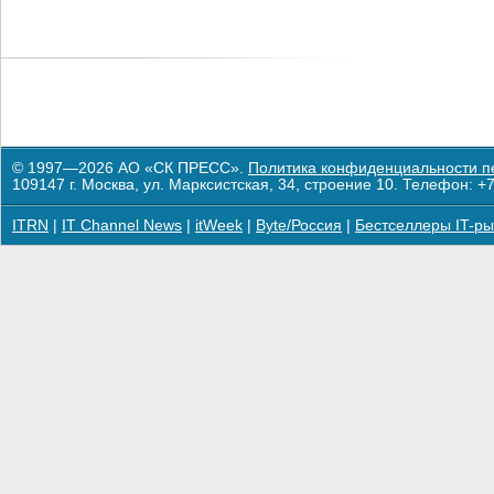
© 1997—2026 АО «СК ПРЕСС».
Политика конфиденциальности п
109147 г. Москва, ул. Марксистская, 34, строение 10. Телефон: +7
ITRN
|
IT Channel News
|
itWeek
|
Byte/Россия
|
Бестселлеры IT-ры