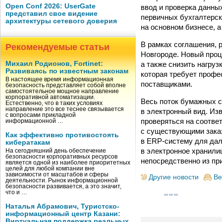
Open Conf 2026: UserGate
ввод и проверка данны
представил свое видение
первичных бухгалтерск
архитектуры сетевого доверия
на основном бизнесе, а
В рамках соглашения, р
Рекомендуемые статьи
Новгороде. Новый проц
а также снизить нагруз
Михаил Родионов, Fortinet:
Развиваясь по известным законам
которая требует профе
В настоящее время информационная
поставщиками.
безопасность представляет собой вполне
самостоятельное мощное направление
корпоративной автоматизации.
Весь поток бумажных с
Естественно, что в таких условиях
направление это все теснее связывается
в электронный вид. Из
с вопросами прикладной
проверяться на соотве
информационной …
с существующими заказ
Как эффективно противостоять
в ERP-систему для да
кибератакам
в электронное хранили
На сегодняшний день обеспечение
безопасности корпоративных ресурсов
непосредственно из пр
является одной из наиболее приоритетных
целей для любой компании вне
зависимости от масштабов и сферы
Другие новости
Ве
деятельности. Рынок информационной
безопасности развивается, а это значит,
что и …
Наталья Абрамович, Туристско-
информационный центр Казани:
Виртуальная поддержка реальных