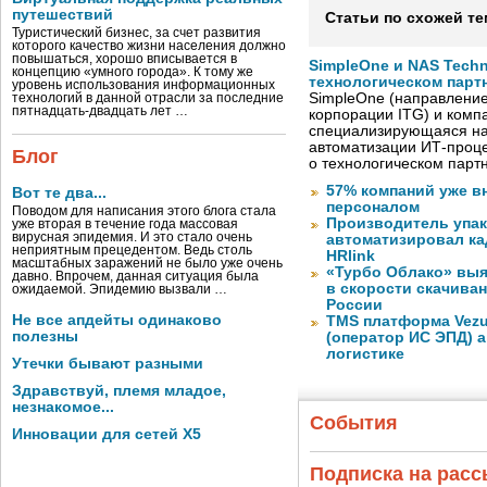
путешествий
Статьи по схожей те
Туристический бизнес, за счет развития
которого качество жизни населения должно
повышаться, хорошо вписывается в
SimpleOne и NAS Tech
концепцию «умного города». К тому же
технологическом парт
уровень использования информационных
SimpleOne (направление
технологий в данной отрасли за последние
пятнадцать-двадцать лет …
корпорации ITG) и комп
специализирующаяся на
автоматизации ИТ-проце
Блог
о технологическом парт
57% компаний уже в
Вот те два...
персоналом
Поводом для написания этого блога стала
Производитель упа
уже вторая в течение года массовая
вирусная эпидемия. И это стало очень
автоматизировал к
неприятным прецедентом. Ведь столь
HRlink
масштабных заражений не было уже очень
«Турбо Облако» выя
давно. Впрочем, данная ситуация была
в скорости скачива
ожидаемой. Эпидемию вызвали …
России
Не все апдейты одинаково
TMS платформа Vezu
полезны
(оператор ИС ЭПД) 
логистике
Утечки бывают разными
Здравствуй, племя младое,
незнакомое...
События
Инновации для сетей X5
Подписка на рас