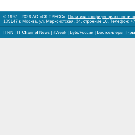
© 1997—2026 АО «СК ПРЕСС».
Политика конфиденциальности п
109147 г. Москва, ул. Марксистская, 34, строение 10. Телефон: +7
ITRN
|
IT Channel News
|
itWeek
|
Byte/Россия
|
Бестселлеры IT-ры