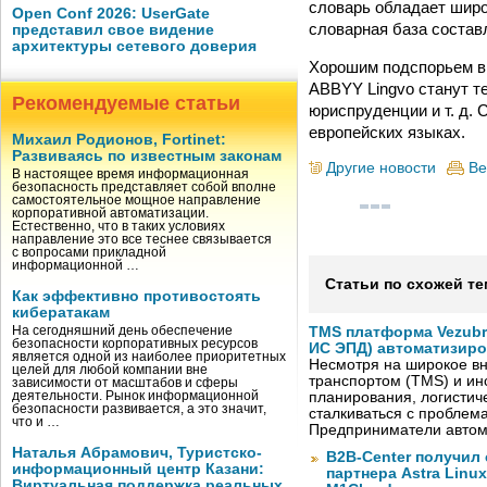
словарь обладает широ
Open Conf 2026: UserGate
словарная база состав
представил свое видение
архитектуры сетевого доверия
Хорошим подспорьем в 
ABBYY Lingvo станут т
Рекомендуемые статьи
юриспруденции и т. д.
европейских языках.
Михаил Родионов, Fortinet:
Развиваясь по известным законам
Другие новости
Ве
В настоящее время информационная
безопасность представляет собой вполне
самостоятельное мощное направление
корпоративной автоматизации.
Естественно, что в таких условиях
направление это все теснее связывается
с вопросами прикладной
информационной …
Статьи по схожей те
Как эффективно противостоять
кибератакам
На сегодняшний день обеспечение
TMS платформа Vezubr
безопасности корпоративных ресурсов
ИС ЭПД) автоматизиро
является одной из наиболее приоритетных
Несмотря на широкое в
целей для любой компании вне
транспортом (TMS) и ин
зависимости от масштабов и сферы
деятельности. Рынок информационной
планирования, логистич
безопасности развивается, а это значит,
сталкиваться с проблем
что и …
Предприниматели автом
Наталья Абрамович, Туристско-
B2B-Center получил 
информационный центр Казани:
партнера Astra Linux
Виртуальная поддержка реальных