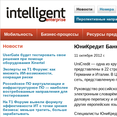
Новости
Номера
Перспективные напр
Мобильность
Бизнес-процессы
Ресурсы пред
Новости
ЮниКредит Банк
UserGate будет тестировать свои
11 октября 2012 г.
решения при помощи
оборудования Xinertel
UniCredit — одна из кр
представлены в 22 стра
Эксперты на Т1 Форуме: как
множить ИИ-возможности,
Германии и Италии. В 
сокращая риски
сеть, представленную 
Российское ПО виртуализации и
инфраструктурное ПО — наиболее
Руководство российск
востребованные направления для
электронным словарём.
тестирования
деловую переписку и о
На Т1 Форуме вывели формулу
других европейских яз
эффективности ИТ с точки зрения
бизнеса: меньше тратить, больше
Специалисты ЮниКредит
зарабатывать