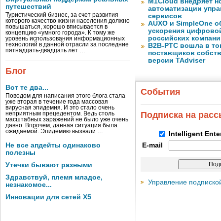
M1Cloud внедряет н
путешествий
автоматизации упра
Туристический бизнес, за счет развития
сервисов
которого качество жизни населения должно
AUXO и SimpleOne о
повышаться, хорошо вписывается в
ускорения цифрово
концепцию «умного города». К тому же
российских компани
уровень использования информационных
технологий в данной отрасли за последние
B2B-РТС вошла в то
пятнадцать-двадцать лет …
поставщиков собст
версии TAdviser
Блог
Вот те два...
События
Поводом для написания этого блога стала
уже вторая в течение года массовая
вирусная эпидемия. И это стало очень
Подписка на рас
неприятным прецедентом. Ведь столь
масштабных заражений не было уже очень
давно. Впрочем, данная ситуация была
ожидаемой. Эпидемию вызвали …
Intelligent Ent
Не все апдейты одинаково
E-mail
полезны
Утечки бывают разными
Здравствуй, племя младое,
Управление подписко
незнакомое...
Инновации для сетей X5