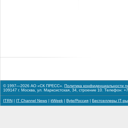
© 1997—2026 АО «СК ПРЕСС».
Политика конфиденциальности п
109147 г. Москва, ул. Марксистская, 34, строение 10. Телефон: +7
ITRN
|
IT Channel News
|
itWeek
|
Byte/Россия
|
Бестселлеры IT-ры