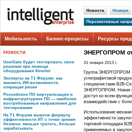
Новости
Номера
Перспективные напр
Мобильность
Бизнес-процессы
Ресурсы пред
Новости
ЭНЕРГОПРОМ от
UserGate будет тестировать свои
31 января 2013 г.
решения при помощи
оборудования Xinertel
Группа ЭНЕРГОПРОМ — 
углеграфитовой продук
Эксперты на Т1 Форуме: как
множить ИИ-возможности,
специалистами B2B-Cen
сокращая риски
ЭНЕРГОПРОМ. Новая пло
Российское ПО виртуализации и
доступ ко всем функци
инфраструктурное ПО — наиболее
взаимодействие с боле
востребованные направления для
тестирования
Использование механи
На Т1 Форуме вывели формулу
эффективности закупо
эффективности ИТ с точки зрения
торговой площадки В2
бизнеса: меньше тратить, больше
зарабатывать
применяемых в закупо