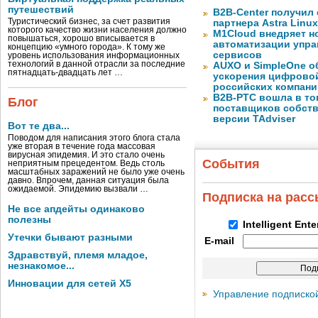
путешествий
B2B-Center получил 
Туристический бизнес, за счет развития
партнера Astra Linux
которого качество жизни населения должно
M1Cloud внедряет н
повышаться, хорошо вписывается в
автоматизации упра
концепцию «умного города». К тому же
сервисов
уровень использования информационных
технологий в данной отрасли за последние
AUXO и SimpleOne о
пятнадцать-двадцать лет …
ускорения цифрово
российских компани
B2B-РТС вошла в то
Блог
поставщиков собст
версии TAdviser
Вот те два...
Поводом для написания этого блога стала
уже вторая в течение года массовая
вирусная эпидемия. И это стало очень
События
неприятным прецедентом. Ведь столь
масштабных заражений не было уже очень
давно. Впрочем, данная ситуация была
ожидаемой. Эпидемию вызвали …
Подписка на рас
Не все апдейты одинаково
полезны
Intelligent Ent
Утечки бывают разными
E-mail
Здравствуй, племя младое,
незнакомое...
Инновации для сетей X5
Управление подписко