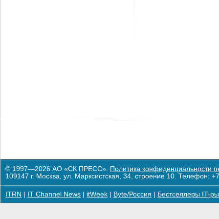
© 1997—2026 АО «СК ПРЕСС».
Политика конфиденциальности п
109147 г. Москва, ул. Марксистская, 34, строение 10. Телефон: +7
ITRN
|
IT Channel News
|
itWeek
|
Byte/Россия
|
Бестселлеры IT-ры