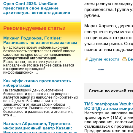
электронную площадку 
Open Conf 2026: UserGate
представил свое видение
производства. Группа 
архитектуры сетевого доверия
рублей.
Марат Харисов, дирек
Рекомендуемые статьи
совершенствуем механи
на принципах открытос
Михаил Родионов, Fortinet:
Развиваясь по известным законам
участникам рынка. Со
В настоящее время информационная
позволит нам продолжи
безопасность представляет собой вполне
самостоятельное мощное направление
корпоративной автоматизации.
Другие новости
Ве
Естественно, что в таких условиях
направление это все теснее связывается
с вопросами прикладной
информационной …
Как эффективно противостоять
кибератакам
На сегодняшний день обеспечение
Статьи по схожей те
безопасности корпоративных ресурсов
является одной из наиболее приоритетных
целей для любой компании вне
TMS платформа Vezubr
зависимости от масштабов и сферы
деятельности. Рынок информационной
ИС ЭПД) автоматизиро
безопасности развивается, а это значит,
Несмотря на широкое в
что и …
транспортом (TMS) и ин
планирования, логистич
Наталья Абрамович, Туристско-
сталкиваться с проблем
информационный центр Казани:
Предприниматели автом
Виртуальная поддержка реальных