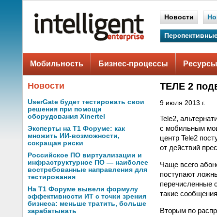
Новости
Но
Перспективные
Мобильность
Бизнес-процессы
Ресурсы
Новости
ТЕЛЕ 2 под
UserGate будет тестировать свои
9 июля 2013 г.
решения при помощи
оборудования Xinertel
Tele2, альтерна
с мобильным мош
Эксперты на Т1 Форуме: как
множить ИИ-возможности,
центр Tele2 пос
сокращая риски
от действий прес
Российское ПО виртуализации и
инфраструктурное ПО — наиболее
Чаще всего абон
востребованные направления для
поступают ложны
тестирования
перечисленные с
На Т1 Форуме вывели формулу
такие сообщения
эффективности ИТ с точки зрения
бизнеса: меньше тратить, больше
Вторым по распр
зарабатывать