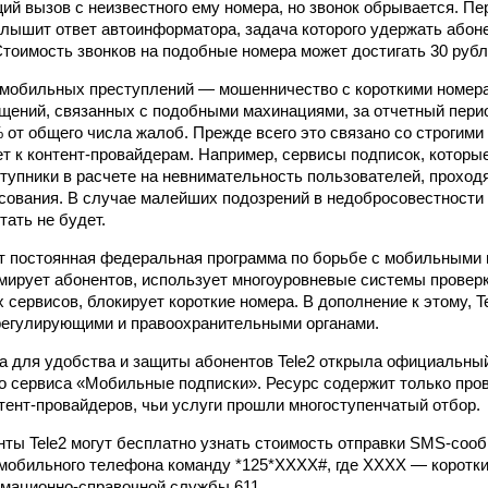
ий вызов с неизвестного ему номера, но звонок обрывается. Пе
слышит ответ автоинформатора, задача которого удержать абоне
тоимость звонков на подобные номера может достигать 30 рубл
 мобильных преступлений — мошенничество с короткими номер
щений, связанных с подобными махинациями, за отчетный пери
% от общего числа жалоб. Прежде всего это связано со строгими
ет к контент-провайдерам. Например, сервисы подписок, которы
тупники в расчете на невнимательность пользователей, проходя
сования. В случае малейших подозрений в недобросовестности 
тать не будет.
ет постоянная федеральная программа по борьбе с мобильными
ирует абонентов, использует многоуровневые системы провер
сервисов, блокирует короткие номера. В дополнение к этому, T
регулирующими и правоохранительными органами.
да для удобства и защиты абонентов Tele2 открыла официальны
 сервиса «Мобильные подписки». Ресурс содержит только про
тент-провайдеров, чьи услуги прошли многоступенчатый отбор.
енты Tele2 могут бесплатно узнать стоимость отправки SMS-соо
 мобильного телефона команду *125*ХХХХ#, где XXXX — коротки
мационно-справочной службы 611.