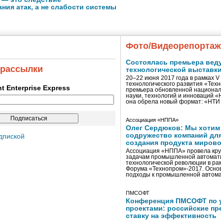
ния атак, а не слабости системы
Фото/Видеорепорта
Состоялась премьера вед
 рассылки
технологической выставк
20–22 июня 2017 года в рамках 
технологического развития «Тех
ent Enterprise Express
премьера обновленной национал
науки, технологий и инноваций 
она обрела новый формат: «НТ
Ассоциация «НППА»
Олег Сердюков: Мы хотим
содружество компаний дл
дпиской
создания продукта мирово
Ассоциация «НППА» провела кру
задачам промышленной автомати
технологической революции в ра
Форума «Технопром»-2017. Осно
подходы к промышленной автома
ПМСОФТ
Конференция ПМСОФТ по 
проектами: российские пр
ставку на эффективность