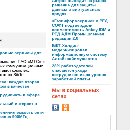
Астра» выводит на рынок
решение для защиты
данных в виртуальных
средах
«Газинформсервис» и РЕД
СОФТ подтвердили
совместимость Ankey IDM и
РЕД АДМ Промышленная
редакция 2.0
и
БФТ-Холдинг
модернизировал
фровые сервисы для
информационную систему
Алтайкрайимущества
 компания ПАО «МТС» и
28% работодателей
вых коммуникационных
опасаются ухода
тавил комплекс
сотрудников из-за уровня
тства SibTel.
заработной платы
са: каждая вторая
ом в качестве
Мы в социальных
трудничать в сфере
сетях
льный интернет в
еличил емкость сети
пазона 900МГц