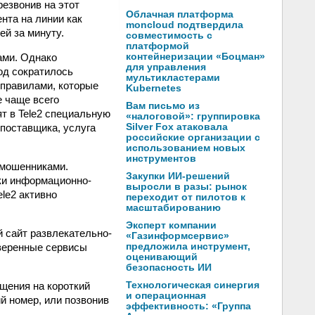
резвонив на этот
Облачная платформа
нта на линии как
moncloud подтвердила
ей за минуту.
совместимость с
платформой
ами. Однако
контейнеризации «Боцман»
для управления
од сократилось
мультикластерами
 правилами, которые
Kubernetes
е чаще всего
Вам письмо из
т в Tele2 специальную
«налоговой»: группировка
поставщика, услуга
Silver Fox атаковала
российские организации с
использованием новых
инструментов
 мошенниками.
Закупки ИИ-решений
ки информационно-
выросли в разы: рынок
ele2 активно
переходит от пилотов к
масштабированию
Эксперт компании
й сайт развлекательно-
«Газинформсервис»
веренные сервисы
предложила инструмент,
оценивающий
безопасность ИИ
бщения на короткий
Технологическая синергия
и операционная
й номер, или позвонив
эффективность: «Группа