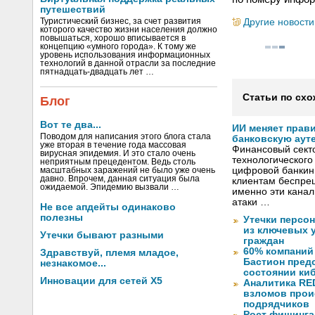
путешествий
Другие новости
Туристический бизнес, за счет развития
которого качество жизни населения должно
повышаться, хорошо вписывается в
концепцию «умного города». К тому же
уровень использования информационных
технологий в данной отрасли за последние
пятнадцать-двадцать лет …
Статьи по схо
Блог
Вот те два...
ИИ меняет прав
Поводом для написания этого блога стала
банковскую аут
уже вторая в течение года массовая
Финансовый секто
вирусная эпидемия. И это стало очень
технологического
неприятным прецедентом. Ведь столь
цифровой банкин
масштабных заражений не было уже очень
давно. Впрочем, данная ситуация была
клиентам беспрец
ожидаемой. Эпидемию вызвали …
именно эти канал
атаки …
Не все апдейты одинаково
полезны
Утечки персо
из ключевых 
Утечки бывают разными
граждан
60% компаний
Здравствуй, племя младое,
Бастион пред
незнакомое...
состоянии ки
Инновации для сетей X5
Аналитика RED
взломов прои
подрядчиков
Рост фишинга