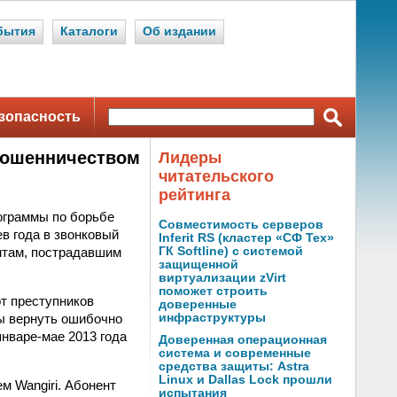
бытия
Каталоги
Об издании
зопасность
мошенничеством
Лидеры
читательского
рейтинга
рограммы по борьбе
Совместимость серверов
в года в звонковый
Inferit RS (кластер «СФ Тех»
ентам, пострадавшим
ГК Softline) с системой
защищенной
виртуализации zVirt
поможет строить
т преступников
доверенные
бы вернуть ошибочно
инфраструктуры
январе-мае 2013 года
Доверенная операционная
система и современные
средства защиты: Astra
Linux и Dallas Lock прошли
м Wangiri. Абонент
испытания