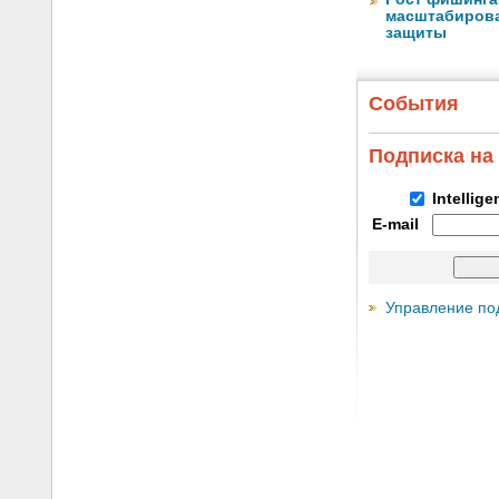
масштабирова
защиты
События
Подписка на
Intellig
E-mail
Управление по