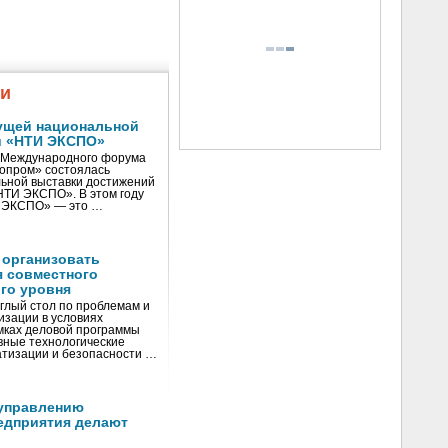
жи
ущей национальной
и «НТИ ЭКСПО»
V Международного форума
нопром» состоялась
ьной выставки достижений
«НТИ ЭКСПО». В этом году
И ЭКСПО» — это …
 организовать
я совместного
го уровня
глый стол по проблемам и
зации в условиях
мках деловой программы
вные технологические
тизации и безопасности …
управлению
едприятия делают