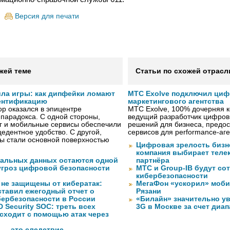
Версия для печати
жей теме
Статьи по схожей отрасл
ила игры: как дипфейки ломают
МТС Exolve подключил ци
ентификацию
маркетингового агентства
р оказался в эпицентре
МТС Exolve, 100% дочерняя
 парадокса. С одной стороны,
ведущий разработчик цифро
г и мобильные сервисы обеспечили
решений для бизнеса, предос
едентное удобство. С другой,
сервисов для performance-аген
ы стали основной поверхностью
Цифровая зрелость бизне
компания выбирает телек
нальных данных остаются одной
партнёра
угроз цифровой безопасности
МТС и Group-IB будут со
кибербезопасности
 не защищены от кибератак:
МегаФон «ускорил» моби
ставил ежегодный отчет о
Рязани
бербезопасности в России
«Билайн» значительно ув
 Security SOC: треть всех
3G в Москве за счет диа
сходит с помощью атак через
 — это следствие