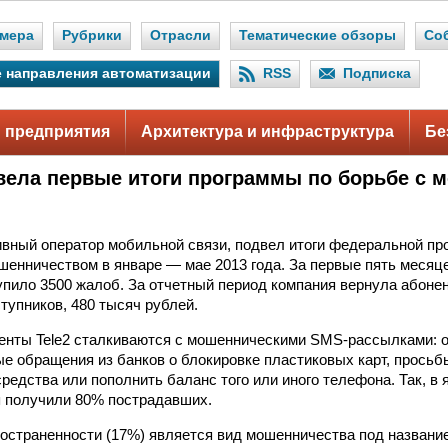
мера
Рубрики
Отрасли
Тематические обзоры
Со
 направления автоматизации
RSS
Подписка
 предприятия
Архитектура и инфраструктура
Бе
вела первые итоги программы по борьбе с 
тивный оператор мобильной связи, подвел итоги федеральной п
енничеством в январе — мае 2013 года. За первые пять месяце
тупило 3500 жалоб. За отчетный период компания вернула абон
тупников, 480 тысяч рублей.
енты Tele2 сталкиваются с мошенническими SMS-рассылками: о
е обращения из банков о блокировке пластиковых карт, прось
редства или пополнить баланс того или иного телефона. Так, в 
 получили 80% пострадавших.
остраненности (17%) является вид мошенничества под название