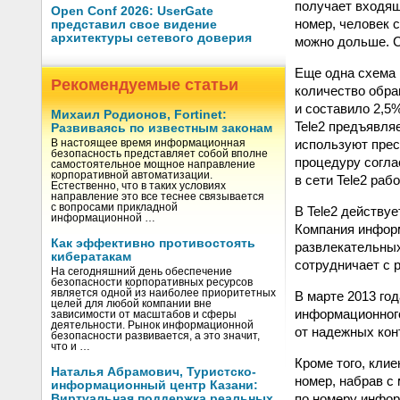
получает входящ
Open Conf 2026: UserGate
номер, человек 
представил свое видение
архитектуры сетевого доверия
можно дольше. С
Еще одна схема
Рекомендуемые статьи
количество обра
и составило 2,5
Михаил Родионов, Fortinet:
Tele2 предъявля
Развиваясь по известным законам
используют прес
В настоящее время информационная
безопасность представляет собой вполне
процедуру согла
самостоятельное мощное направление
корпоративной автоматизации.
в сети Tele2 рабо
Естественно, что в таких условиях
направление это все теснее связывается
с вопросами прикладной
В Tele2 действу
информационной …
Компания информ
Как эффективно противостоять
развлекательных 
кибератакам
сотрудничает с 
На сегодняшний день обеспечение
безопасности корпоративных ресурсов
является одной из наиболее приоритетных
В марте 2013 го
целей для любой компании вне
информационного
зависимости от масштабов и сферы
деятельности. Рынок информационной
от надежных кон
безопасности развивается, а это значит,
что и …
Кроме того, кли
Наталья Абрамович, Туристско-
номер, набрав с
информационный центр Казани:
по номеру инфор
Виртуальная поддержка реальных