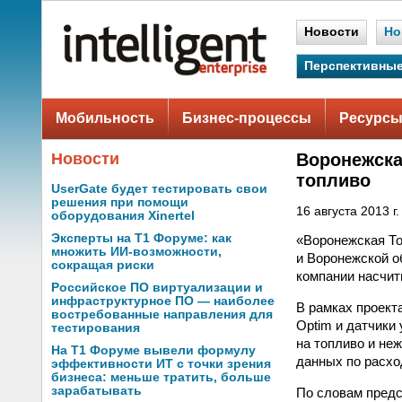
Новости
Но
Перспективные
Мобильность
Бизнес-процессы
Ресурсы
Новости
Воронежска
топливо
UserGate будет тестировать свои
решения при помощи
16 августа 2013 г.
оборудования Xinertel
Эксперты на Т1 Форуме: как
«Воронежская То
множить ИИ-возможности,
и Воронежской о
сокращая риски
компании насчит
Российское ПО виртуализации и
инфраструктурное ПО — наиболее
В рамках проект
востребованные направления для
Optim и датчики
тестирования
на топливо и не
На Т1 Форуме вывели формулу
данных по расхо
эффективности ИТ с точки зрения
бизнеса: меньше тратить, больше
зарабатывать
По словам предс