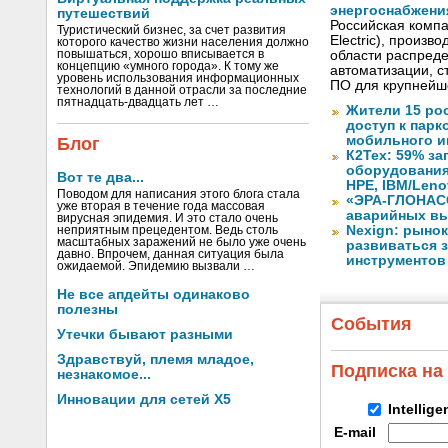
энергоснабжени
путешествий
Российская компа
Туристический бизнес, за счет развития
Electric), произ
которого качество жизни населения должно
повышаться, хорошо вписывается в
области распреде
концепцию «умного города». К тому же
автоматизации, с
уровень использования информационных
ПО для крупнейше
технологий в данной отрасли за последние
пятнадцать-двадцать лет …
Жители 15 ро
доступ к пар
мобильного и
Блог
К2Тех: 59% за
оборудования
Вот те два...
HPE, IBM/Leno
Поводом для написания этого блога стала
«ЭРА-ГЛОНАСС
уже вторая в течение года массовая
аварийных вы
вирусная эпидемия. И это стало очень
Nexign: рынок
неприятным прецедентом. Ведь столь
масштабных заражений не было уже очень
развиваться з
давно. Впрочем, данная ситуация была
инструментов
ожидаемой. Эпидемию вызвали …
Не все апдейты одинаково
полезны
События
Утечки бывают разными
Здравствуй, племя младое,
Подписка на
незнакомое...
Инновации для сетей X5
Intellig
E-mail