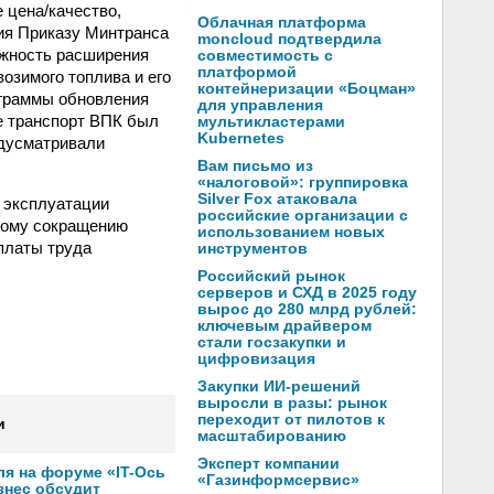
 цена/качество,
Облачная платформа
ния Приказу Минтранса
moncloud подтвердила
ожность расширения
совместимость с
платформой
зимого топлива и его
контейнеризации «Боцман»
граммы обновления
для управления
е транспорт ВПК был
мультикластерами
Kubernetes
едусматривали
Вам письмо из
«налоговой»: группировка
Silver Fox атаковала
 эксплуатации
российские организации с
ному сокращению
использованием новых
платы труда
инструментов
Российский рынок
серверов и СХД в 2025 году
вырос до 280 млрд рублей:
ключевым драйвером
стали госзакупки и
цифровизация
Закупки ИИ-решений
выросли в разы: рынок
переходит от пилотов к
и
масштабированию
Эксперт компании
ля на форуме «IT-Ось
«Газинформсервис»
изнес обсудит