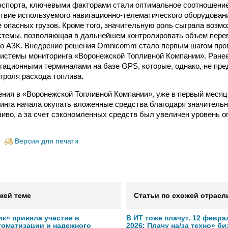
нспорта, ключевыми факторами стали оптимальное соотношение
ствие используемого навигационно-телематического оборудова
е опасных грузов. Кроме того, значительную роль сыграла возм
темы, позволяющая в дальнейшем контролировать объем перево
по АЗК. Внедрение решения Omnicomm стало первым шагом про
истемы мониторинга «Воронежской Топливной Компании». Ране
гационными терминалами на базе GPS, которые, однако, не пр
троля расхода топлива.
ения в «Воронежской Топливной Компании», уже в первый месяц
инга начала окупать вложенные средства благодаря значитель
ливо, а за счет сэкономленных средств был увеличен уровень о
Версия для печати
жей теме
Статьи по схожей отрасл
к» приняла участие в
В ИТ тоже плачут. 12 февра
томатизации и надежного
2026: Плачу на/за техно» б