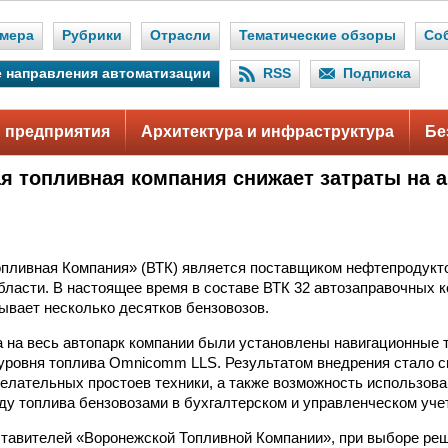
мера
Рубрики
Отрасли
Тематические обзоры
Со
 направления автоматизации
RSS
Подписка
 предприятия
Архитектура и инфраструктура
Бе
я топливная компания снижает затраты на 
пливная Компания» (ВТК) является поставщиком нефтепродукт
бласти. В настоящее время в составе ВТК 32 автозаправочных к
ывает несколько десятков бензовозов.
а на весь автопарк компании были установлены навигационны
 уровня топлива Omnicomm LLS. Результатом внедрения стало 
желательных простоев техники, а также возможность использов
ду топлива бензовозами в бухгалтерском и управленческом уче
тавителей «Воронежской Топливной Компании», при выборе реш