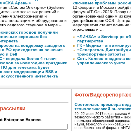
я «СКА Арены»
ключевые проблемы росси
ния «Систэм Электрик» (Systeme
12 февраля в Москве пройдёт 
водитель комплексных решений в
форум «IT-Ось 2026: Плачу на
ления электроэнергии и
организованный одним из кру
тала поставщиком оборудования и
дистрибьюторов OCS. Центра
го ледового стадиона в мире – …
мероприятия станет влияние 
отраслевых и …
ссийских городов получили
ковочным сервисам без
«ЛИНЗА» и Servicepipe о
нтернета
партнерства
просов на поддержку западного
ГК «Медика» оптимизиру
 в РФ приходится на решения
«Северсталь Дистрибуци
vo и Dell
транспортные затраты
» передала более 4 тысяч
Сеть Колесо внедрила к
зовов за новогодние праздники
управленческого учета
 ПО для телекома будет
а счет модернизации BSS и
 искусственного интеллекта
Фото/Видеорепорта
Состоялась премьера вед
 рассылки
технологической выставк
20–22 июня 2017 года в рамках 
технологического развития «Тех
ent Enterprise Express
премьера обновленной национал
науки, технологий и инноваций 
она обрела новый формат: «НТ