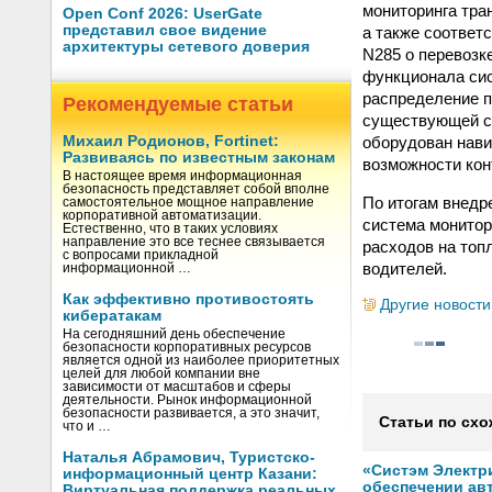
мониторинга тра
Open Conf 2026: UserGate
представил свое видение
а также соответ
архитектуры сетевого доверия
N285 о перевозк
функционала сис
распределение 
Рекомендуемые статьи
существующей с
оборудован нави
Михаил Родионов, Fortinet:
Развиваясь по известным законам
возможности кон
В настоящее время информационная
безопасность представляет собой вполне
По итогам внедр
самостоятельное мощное направление
корпоративной автоматизации.
система монитор
Естественно, что в таких условиях
направление это все теснее связывается
расходов на топ
с вопросами прикладной
водителей.
информационной …
Как эффективно противостоять
Другие новости
кибератакам
На сегодняшний день обеспечение
безопасности корпоративных ресурсов
является одной из наиболее приоритетных
целей для любой компании вне
зависимости от масштабов и сферы
деятельности. Рынок информационной
безопасности развивается, а это значит,
Статьи по схо
что и …
Наталья Абрамович, Туристско-
«Систэм Электри
информационный центр Казани:
обеспечении ав
Виртуальная поддержка реальных