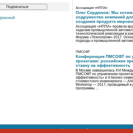
Ассоциация «НППА»
Олег Сердюков: Мы хотим
содружество компаний дл
дпиской
создания продукта мирово
Ассоциация «НППА» провела кру
задачам промышленной автомати
технологической революции в ра
Форума «Технопром»-2017. Осно
подходы к промышленной автома
ПМСОФТ
Конференция ПМСОФТ по 
проектами: российские пр
ставку на эффективность
В Москве завершилась XVI Межд
ПМСОФТ по управлению проекта
эффективность» и II бизнес-сем
стоимостного инжиниринга — AA
Workshop — 2017, проводимый в 
программы …
ости персональных данных
,
информация об авторских правах и п