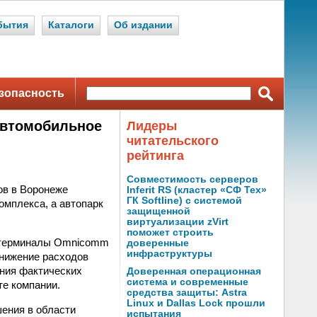
бытия
Каталоги
Об издании
зопасность
автомобильное
Лидеры
читательского
рейтинга
Совместимость серверов
ов в Воронеже
Inferit RS (кластер «СФ Тех»
ГК Softline) с системой
омплекса, а автопарк
защищенной
виртуализации zVirt
поможет строить
е терминалы Omnicomm
доверенные
инфраструктуры
снижение расходов
ания фактических
Доверенная операционная
система и современные
те компании.
средства защиты: Astra
Linux и Dallas Lock прошли
ения в области
испытания