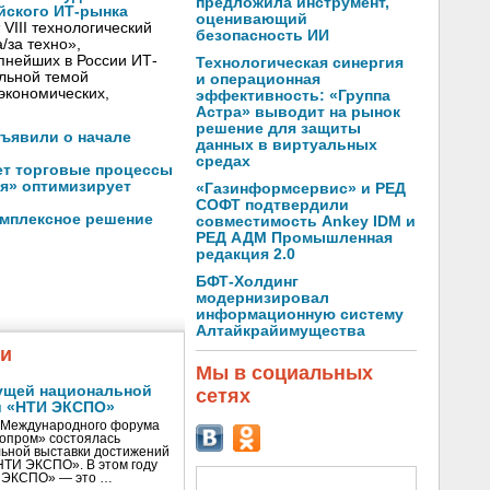
предложила инструмент,
йского ИТ-рынка
оценивающий
VIII технологический
безопасность ИИ
/за техно»,
пнейших в России ИТ-
Технологическая синергия
льной темой
и операционная
экономических,
эффективность: «Группа
Астра» выводит на рынок
решение для защиты
бъявили о начале
данных в виртуальных
средах
ет торговые процессы
я» оптимизирует
«Газинформсервис» и РЕД
СОФТ подтвердили
омплексное решение
совместимость Ankey IDM и
РЕД АДМ Промышленная
редакция 2.0
БФТ-Холдинг
модернизировал
информационную систему
Алтайкрайимущества
жи
Мы в социальных
ущей национальной
сетях
и «НТИ ЭКСПО»
V Международного форума
нопром» состоялась
ьной выставки достижений
«НТИ ЭКСПО». В этом году
И ЭКСПО» — это …