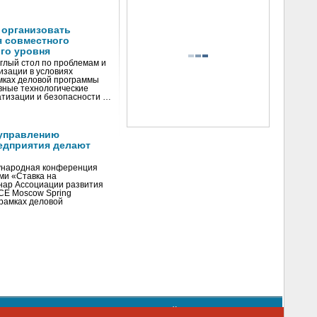
 организовать
я совместного
го уровня
глый стол по проблемам и
зации в условиях
мках деловой программы
вные технологические
тизации и безопасности …
управлению
едприятия делают
ународная конференция
ми «Ставка на
инар Ассоциации развития
CE Moscow Spring
рамках деловой
орядке использования материалов сайта