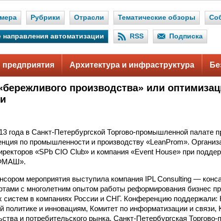
мера
Рубрики
Отрасли
Тематические обзоры
Со
 направления автоматизации
RSS
Подписка
 предприятия
Архитектура и инфраструктура
Бе
«бережливого производства» или оптимизац
ии
.
013 года в Санкт-Петербургской Торгово-промышленной палате 
енция по промышленноcти и производству «LeanProm». Органи
иректоров «SPb CIO Club» и компания «Event House» при подд
ФМАШ».
сором мероприятия выступила компания IPL Consulting — конса
ртами с многолетним опытом работы реформирования бизнес пр
систем в компаниях России и СНГ. Конференцию поддержали: 
 политике и инновациям, Комитет по информатизации и связи, 
ства и потребительского рынка, Санкт-Петербургская Торгово