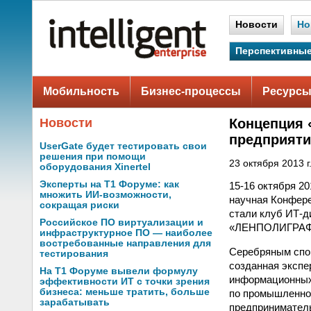
Новости
Но
Перспективные
Мобильность
Бизнес-процессы
Ресурсы
Новости
Концепция 
предприят
UserGate будет тестировать свои
решения при помощи
23 октября 2013 г
оборудования Xinertel
Эксперты на Т1 Форуме: как
15-16 октября 2
множить ИИ-возможности,
научная Конфер
сокращая риски
стали клуб ИТ-д
Российское ПО виртуализации и
«ЛЕНПОЛИГРА
инфраструктурное ПО — наиболее
востребованные направления для
Серебряным спон
тестирования
созданная экспе
На Т1 Форуме вывели формулу
информационных 
эффективности ИТ с точки зрения
бизнеса: меньше тратить, больше
по промышленной
зарабатывать
предприниматель