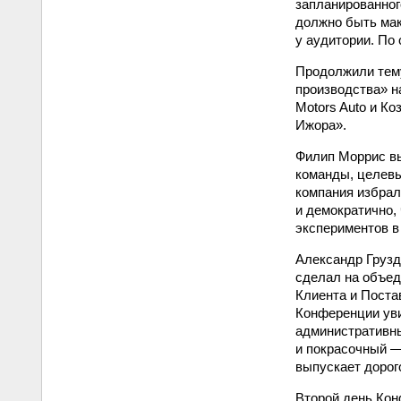
запланированног
должно быть мак
у аудитории. По
Продолжили тему
производства» н
Motors Auto и К
Ижора».
Филип Моррис вы
команды, целевы
компания избрал
и демократично,
экспериментов в
Александр Грузд
сделал на объед
Клиента и Поста
Конференции уви
административны
и покрасочный —
выпускает дорог
Второй день Ко