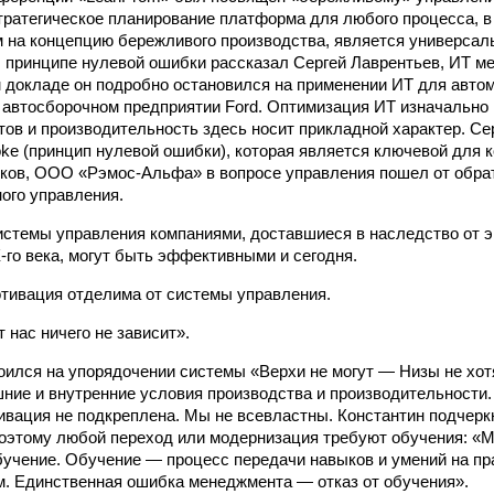
тратегическое планирование платформа для любого процесса, в
 на концепцию бережливого производства, является универсаль
 принципе нулевой ошибки рассказал Сергей Лаврентьев, ИТ ме
м докладе он подробно остановился на применении ИТ для авт
 автосборочном предприятии Ford. Оптимизация ИТ изначально 
ов и производительность здесь носит прикладной характер. Се
ke (принцип нулевой ошибки), которая является ключевой для к
ков, ООО «Рэмос-Альфа» в вопросе управления пошел от обрат
ого управления.
истемы управления компаниями, доставшиеся в наследство от э
-го века, могут быть эффективными и сегодня.
отивация отделима от системы управления.
т нас ничего не зависит».
оился на упорядочении системы «Верхи не могут — Низы не хо
ние и внутренние условия производства и производительности
ивация не подкреплена. Мы не всевластны. Константин подчеркн
поэтому любой переход или модернизация требуют обучения: «
бучение. Обучение — процесс передачи навыков и умений на пр
. Единственная ошибка менеджмента — отказ от обучения».