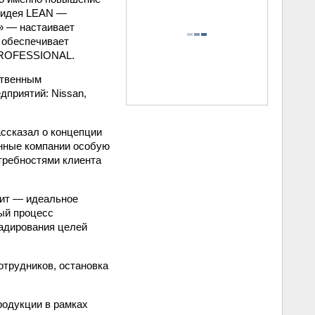
я идея LEAN —
» — настаивает
 обеспечивает
ROFESSIONAL.
ственным
дприятий: Nissan,
ассказал о концепции
анные компании особую
отребностями клиента
чит — идеальное
ый процесс
кадирования целей
отрудников, остановка
родукции в рамках