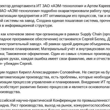
ректор департамента ИТ ЗАО «АЭМ-технологии» и Артем Кареев
АО «АЭМ-технологии» подробно охарактеризовали работу пред
матизации предприятия и ИТ оптимизации его процессов, так и 
й системы на завод. Создана единая пошаговая система, прочн
 в информационной структуре.
 как ключевом звене при организации в рамках Supply Chain (ор
кладное программное обеспечение) остановился Сергей Белец, 
оностроительный завод». «В рамках одной дирекции объединены
ственное планирование; Материальный учёт и внутрицеховая лог
ка; Таможенное оформление. Один из самых сложных производ
одних руках, каждая ошибка имеет свои фамилию, имя и отчеств
»- убежден Сергей.
ии подвел Кирилл Александрович Соловейчик. Не смотря на бу
автоматизации производства, есть проблемы, которые необходи
изации процессов управления и планирования. Внедрение ИТ п
особствует развитию бизнес-процессов и является основопола
оизводства.
ссийской научно-практической Конференции по промышленност
идна. Рост производства, выход на рынок, конкурентоспособнос