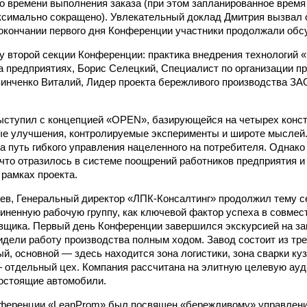
о времени выполнения заказа (при этом запланированное время
симально сокращено). Увлекательный доклад Дмитрия вызвал 
 окончании первого дня Конференции участники продолжали обс
 второй секции Конференции: практика внедрения технологий 
а предприятиях, Борис Селецкий, Специалист по организации пр
озинченко Виталий, Лидер проекта бережливого производства З
ступил с концепцией «OPEN», базирующейся на четырех конст
е улучшения, контролируемые эксперименты и широте мыслей.
а путь гибкого управления нацеленного на потребителя. Однак
 что отразилось в системе поощрений работников предприятия и
 рамках проекта.
ев, Генеральный директор «ЛПК-Консалтинг» продолжил тему се
иненную рабочую группу, как ключевой фактор успеха в совмес
вщика. Первый день Конференции завершился экскурсией на за
дели работу производства полным ходом. Завод состоит из тре
й, основной — здесь находится зона логистики, зона сварки куз
 отдельный цех. Компания рассчитана на элитную целевую ауд
остоящие автомобили.
нференции «LeanProm» был посвящен «бережливому» управлен