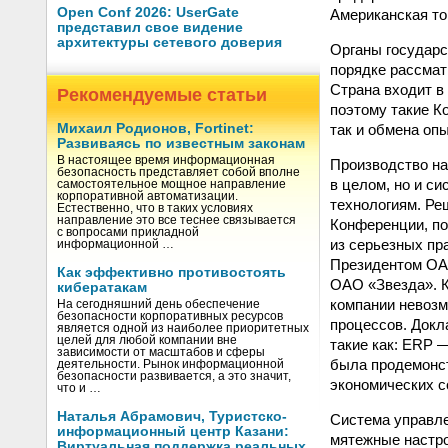
Open Conf 2026: UserGate
Американская то
представил свое видение
архитектуры сетевого доверия
Органы государс
порядке рассмат
Страна входит в
Рекомендуемые статьи
поэтому такие К
так и обмена оп
Михаил Родионов, Fortinet:
Развиваясь по известным законам
В настоящее время информационная
Производство на
безопасность представляет собой вполне
в целом, но и с
самостоятельное мощное направление
корпоративной автоматизации.
технологиям. Ре
Естественно, что в таких условиях
направление это все теснее связывается
Конференции, п
с вопросами прикладной
из серьезных пр
информационной …
Президентом ОА
Как эффективно противостоять
ОАО «Звезда». К
кибератакам
компании невозм
На сегодняшний день обеспечение
безопасности корпоративных ресурсов
процессов. Докл
является одной из наиболее приоритетных
целей для любой компании вне
такие как: ERP —
зависимости от масштабов и сферы
была продемонст
деятельности. Рынок информационной
безопасности развивается, а это значит,
экономических 
что и …
Наталья Абрамович, Туристско-
Система управле
информационный центр Казани:
мятежные настро
Виртуальная поддержка реальных