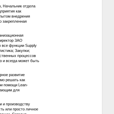
, Начальник отдела
приятия как
опытом внедрения
о закрепленная
ганизационная
Директор ЗАО
 все функции Supply
истика; Закупки;
ственных процессов
о и всегда может быть
рное развитие
мо решать как
ри помощи Lean-
гающим для
и и производству
ть или просто личное