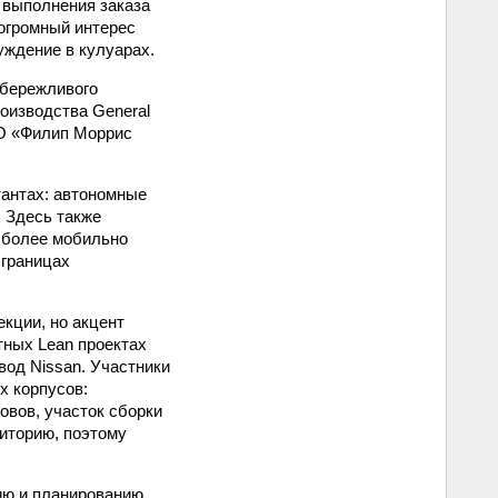
 выполнения заказа
огромный интерес
уждение в кулуарах.
«бережливого
оизводства General
АО «Филип Моррис
антах: автономные
 Здесь также
о более мобильно
 границах
кции, но акцент
тных Lean проектах
вод Nissan. Участники
х корпусов:
овов, участок сборки
иторию, поэтому
ию и планированию