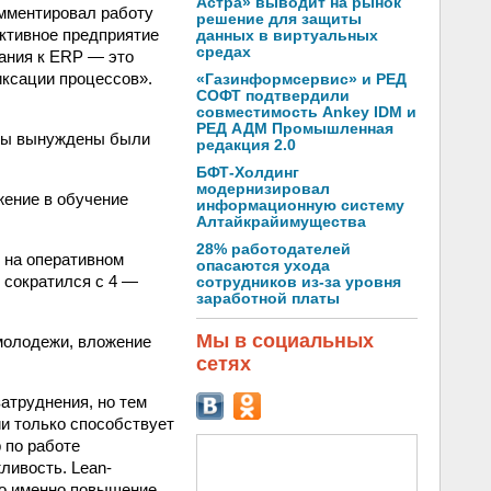
Астра» выводит на рынок
омментировал работу
решение для защиты
ктивное предприятие
данных в виртуальных
средах
ания к ERP — это
иксации процессов».
«Газинформсервис» и РЕД
СОФТ подтвердили
совместимость Ankey IDM и
РЕД АДМ Промышленная
 Мы вынуждены были
редакция 2.0
БФТ-Холдинг
модернизировал
жение в обучение
информационную систему
Алтайкрайимущества
28% работодателей
 на оперативном
опасаются ухода
 сократился с 4 —
сотрудников из-за уровня
заработной платы
Мы в социальных
молодежи, вложение
сетях
атруднения, но тем
и только способствует
 по работе
ливость. Lean-
то именно повышение