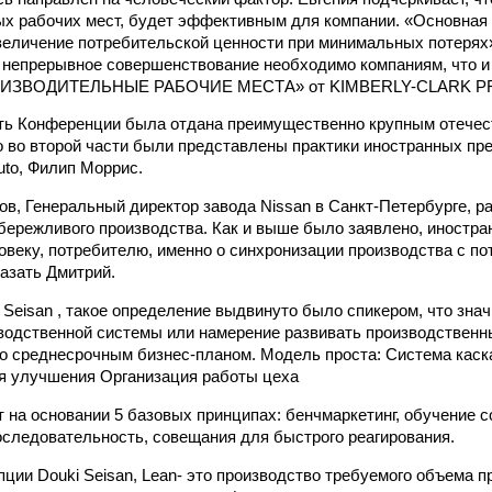
ых рабочих мест, будет эффективным для компании. «Основна
еличение потребительской ценности при минимальных потерях
 непрерывное совершенствование необходимо компаниям, что и
РОИЗВОДИТЕЛЬНЫЕ РАБОЧИЕ МЕСТА» от KIMBERLY-CLARK P
сть Конференции была отдана преимущественно крупным отече
о во второй части были представлены практики иностранных пре
uto, Филип Моррис.
в, Генеральный директор завода Nissan в Санкт-Петербурге, р
 бережливого производства. Как и выше было заявлено, иностр
овеку, потребителю, именно о синхронизации производства с п
азать Дмитрий.
 Seisan , такое определение выдвинуто было спикером, что зна
водственной системы или намерение развивать производственн
со среднесрочным бизнес-планом. Модель проста: Система кас
я улучшения Организация работы цеха
 на основании 5 базовых принципах: бенчмаркетинг, обучение с
последовательность, совещания для быстрого реагирования.
пции Douki Seisan, Lean- это производство требуемого объема п