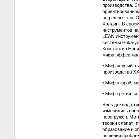
производства. С
ориентированном
погрешностью. О
Холдинг. В свое
инструментов на
LEAN инструмент
системы Poka-yo
Константин Нови
мифа эффективн
• Миф первый: с
производства ХХ
• Миф второй: м
• Миф третий: «о
Весь доклад стр
изменились внеш
перегружен. Мот
теории слепа», 
образование и о
решения проблем