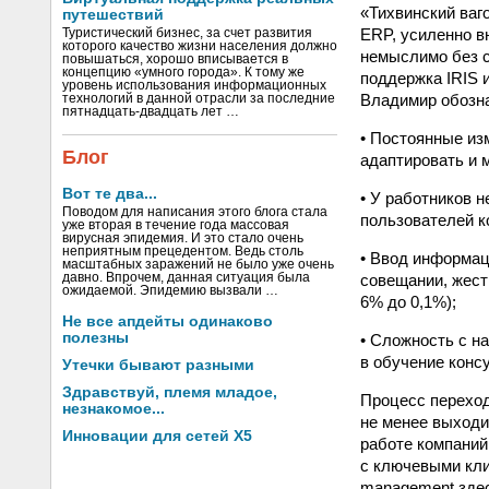
«Тихвинский ваг
путешествий
ERP, усиленно в
Туристический бизнес, за счет развития
которого качество жизни населения должно
немыслимо без с
повышаться, хорошо вписывается в
концепцию «умного города». К тому же
поддержка IRIS 
уровень использования информационных
Владимир обозна
технологий в данной отрасли за последние
пятнадцать-двадцать лет …
• Постоянные и
Блог
адаптировать и 
Вот те два...
• У работников 
Поводом для написания этого блога стала
пользователей к
уже вторая в течение года массовая
вирусная эпидемия. И это стало очень
неприятным прецедентом. Ведь столь
• Ввод информац
масштабных заражений не было уже очень
совещании, жест
давно. Впрочем, данная ситуация была
ожидаемой. Эпидемию вызвали …
6% до 0,1%);
Не все апдейты одинаково
полезны
• Сложность с н
в обучение конс
Утечки бывают разными
Здравствуй, племя младое,
Процесс переход
незнакомое...
не менее выходи
Инновации для сетей X5
работе компаний
с ключевыми кли
management здес