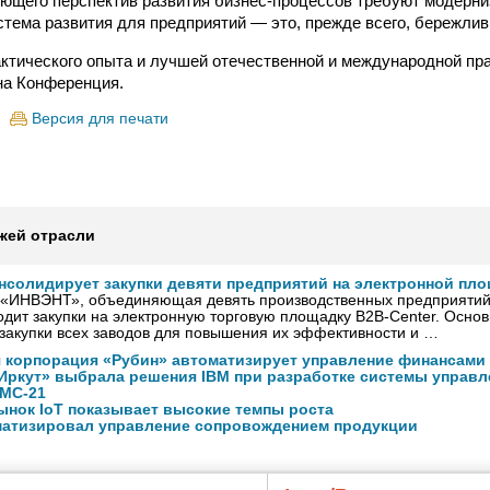
ющего перспектив развития бизнес-процессов требуют модерни
тема развития для предприятий — это, прежде всего, бережлив
тического опыта и лучшей отечественной и международной пра
на Конференция.
Версия для печати
жей отрасли
нсолидирует закупки девяти предприятий на электронной пл
 «ИНВЭНТ», объединяющая девять производственных предприятий
одит закупки на электронную торговую площадку B2B-Center. Основ
закупки всех заводов для повышения их эффективности и …
 корпорация «Рубин» автоматизирует управление финансами
Иркут» выбрала решения IBM при разработке системы управ
 МС-21
ынок IoT показывает высокие темпы роста
атизировал управление сопровождением продукции