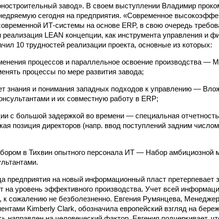
оностроительный завод». В своем выступлении Владимир прок
недряемую сегодня на предприятия. «Современное высокоэффе
овременной ИТ-системы на основе ERP, в свою очередь требов
и реализация LEAN концепции, как инструмента управления и ф
чил 10 трудностей реализации проекта, основные из которых:
зменения процессов и параллельное освоение производства —
менять процессы по мере развития завода;
нет знания и понимания западных подходов к управлению — Вло
онсультантами и их совместную работу в ERP;
ии с большой задержкой во времени — специальная отчетность
кая позиция директоров (напр. ввод поступлений задним числом
абором в Тихвин опытного персонала ИТ — Набор амбициозной 
ультантами.
а предприятия на новый информационный пласт претерпевает з
т на уровень эффективного производства. Учет всей информаци
, к сожалению не безболезненно. Евгения Румянцева, Менеджер
ентами Kimberly Clark, обозначила европейский взгляд на береж
ь направлен на человеческий фактор. Евгения подчеркивает, ч