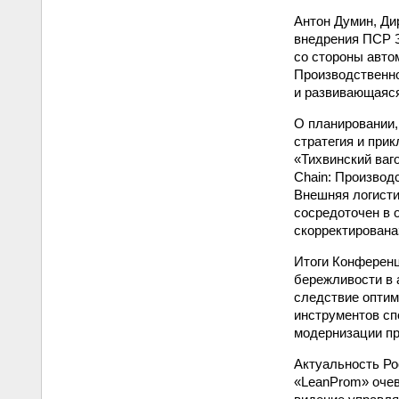
Антон Думин, Ди
внедрения ПСР З
со стороны авто
Производственно
и развивающаяся
О планировании,
стратегия и при
«Тихвинский ваг
Chain: Производ
Внешняя логисти
сосредоточен в 
скорректирована
Итоги Конференц
бережливости в 
следствие оптим
инструментов сп
модернизации пр
Актуальность Ро
«LeanProm» очев