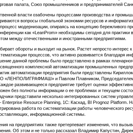
рговая палата, Союз промышленников и предпринимателей Санк
твенной власти озабочены процессами производства и промыш
риваются вопросы глобальной экономии ресурсов и информатиз
 процесс модернизации, опираясь на концепцию бережливого пр
онференции как «LeanProm» необходимы сегодня для практики 
ытом между отечественными и иностранными предприятиями.
бирает обороты и выходит на рынок. Растет непросто интерес 
истематизации процессов, что активно развивается благодаря 
шение данной проблемы было представлено в рамках пленарног
освященного комплексной автоматизации промышленных предпр
актик автоматизации предприятия были представлены Кирилло
О «ЛЕНПОЛИГРАФМАШ» и Павлом Плавником, Председателем 
аждое развивающееся предприятие требует оценки эффективно
ожен без полноты информации о ее проблемах и текущем состо
адчики представили несколько интегрированных систем управл
 Enterprise Resource Planning, 1С: Каскад, BI Prognoz Platform.
рирована работа по систематизации работы человеческого рес
составляющих, информационной системы.
ния на предприятиях также претерпевает изменения, что вызыв
ения. Об этом и не только рассказал Владимир Капустин, Дире