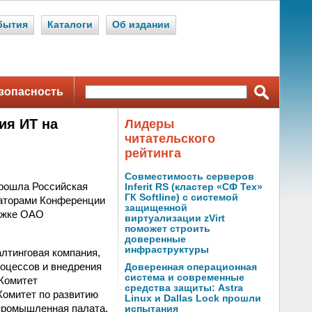
бытия
Каталоги
Об издании
зопасность
ия ИТ на
Лидеры
читательского
рейтинга
Совместимость серверов
прошла Российская
Inferit RS (кластер «СФ Тех»
ГК Softline) с системой
заторами Конференции
защищенной
ержке ОАО
виртуализации zVirt
поможет строить
доверенные
инфраструктуры
лтинговая компания,
оцессов и внедрения
Доверенная операционная
система и современные
Комитет
средства защиты: Astra
Комитет по развитию
Linux и Dallas Lock прошли
-промышленная палата,
испытания