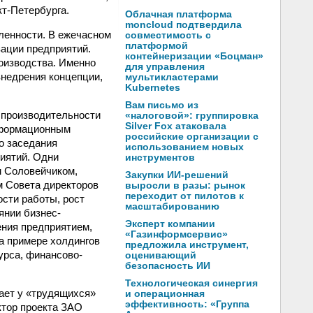
т-Петербурга.
Облачная платформа
moncloud подтвердила
ленности. В ежечасном
совместимость с
платформой
ации предприятий.
контейнеризации «Боцман»
оизводства. Именно
для управления
внедрения концепции,
мультикластерами
Kubernetes
Вам письмо из
к производительности
«налоговой»: группировка
Silver Fox атаковала
информационным
российские организации с
о заседания
использованием новых
иятий. Одни
инструментов
м Соловейчиком,
Закупки ИИ-решений
Совета директоров
выросли в разы: рынок
переходит от пилотов к
сти работы, рост
масштабированию
янии бизнес-
Эксперт компании
ения предприятием,
«Газинформсервис»
 На примере холдингов
предложила инструмент,
урса, финансово-
оценивающий
безопасность ИИ
Технологическая синергия
ает у «трудящихся»
и операционная
эффективность: «Группа
ктор проекта ЗАО