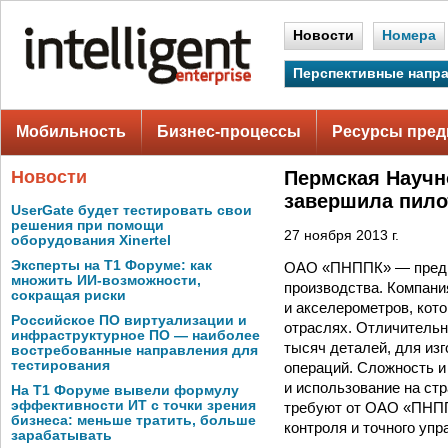
Новости
Номера
Перспективные напр
Мобильность
Бизнес-процессы
Ресурсы пред
Новости
Пермская Научн
завершила пило
UserGate будет тестировать свои
решения при помощи
27 ноября 2013 г.
оборудования Xinertel
Эксперты на Т1 Форуме: как
ОАО «ПНППК» — предпр
множить ИИ-возможности,
производства. Компани
сокращая риски
и акселерометров, кот
Российское ПО виртуализации и
отраслях. Отличительн
инфраструктурное ПО — наиболее
тысяч деталей, для изг
востребованные направления для
тестирования
операций. Сложность и
и использование на ст
На Т1 Форуме вывели формулу
эффективности ИТ с точки зрения
требуют от ОАО «ПНППК
бизнеса: меньше тратить, больше
контроля и точного упр
зарабатывать