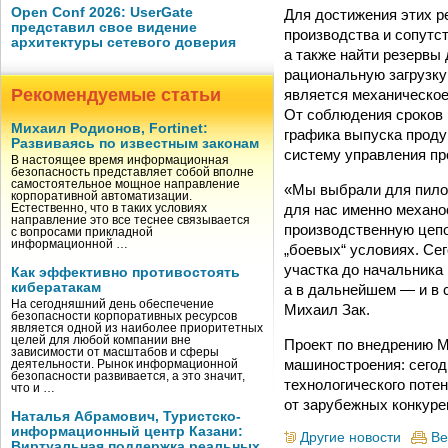
Open Conf 2026: UserGate
Для достижения этих р
представил свое видение
производства и сопутс
архитектуры сетевого доверия
а также найти резервы
рациональную загрузку
Рекомендуемые статьи
является механическое
От соблюдения сроков 
Михаил Родионов, Fortinet:
графика выпуска проду
Развиваясь по известным законам
систему управления пр
В настоящее время информационная
безопасность представляет собой вполне
самостоятельное мощное направление
«Мы выбрали для пилот
корпоративной автоматизации.
для нас именно механо
Естественно, что в таких условиях
направление это все теснее связывается
производственную цеп
с вопросами прикладной
информационной …
„боевых“ условиях. Се
участка до начальника
Как эффективно противостоять
кибератакам
а в дальнейшем — и в
На сегодняшний день обеспечение
Михаил Зак.
безопасности корпоративных ресурсов
является одной из наиболее приоритетных
целей для любой компании вне
Проект по внедрению 
зависимости от масштабов и сферы
машиностроения: сегод
деятельности. Рынок информационной
безопасности развивается, а это значит,
технологического потен
что и …
от зарубежных конкуре
Наталья Абрамович, Туристско-
информационный центр Казани:
Другие новости
Ве
Виртуальная поддержка реальных