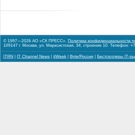
© 1997—2026 АО «СК ПРЕСС».
Политика конфиденциальности п
109147 г. Москва, ул. Марксистская, 34, строение 10. Телефон: +7
ITRN
|
IT Channel News
|
itWeek
|
Byte/Россия
|
Бестселлеры IT-ры