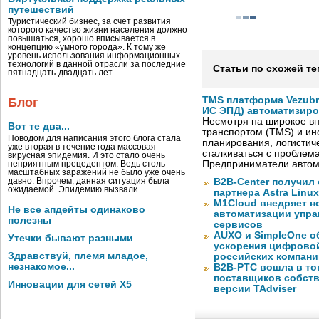
путешествий
Туристический бизнес, за счет развития
которого качество жизни населения должно
повышаться, хорошо вписывается в
концепцию «умного города». К тому же
уровень использования информационных
технологий в данной отрасли за последние
Статьи по схожей те
пятнадцать-двадцать лет …
TMS платформа Vezubr
Блог
ИС ЭПД) автоматизиро
Несмотря на широкое в
Вот те два...
транспортом (TMS) и ин
Поводом для написания этого блога стала
планирования, логистич
уже вторая в течение года массовая
сталкиваться с проблем
вирусная эпидемия. И это стало очень
Предприниматели автом
неприятным прецедентом. Ведь столь
масштабных заражений не было уже очень
давно. Впрочем, данная ситуация была
B2B-Center получил 
ожидаемой. Эпидемию вызвали …
партнера Astra Linux
M1Cloud внедряет н
Не все апдейты одинаково
автоматизации упра
полезны
сервисов
AUXO и SimpleOne о
Утечки бывают разными
ускорения цифрово
Здравствуй, племя младое,
российских компани
незнакомое...
B2B-РТС вошла в то
поставщиков собст
Инновации для сетей X5
версии TAdviser