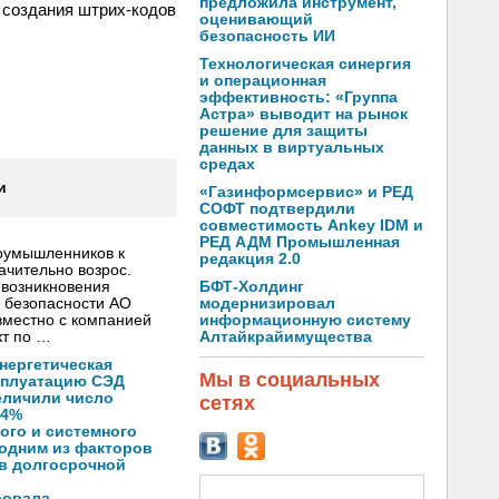
предложила инструмент,
я создания штрих-кодов
оценивающий
безопасность ИИ
Технологическая синергия
и операционная
эффективность: «Группа
Астра» выводит на рынок
решение для защиты
данных в виртуальных
средах
и
«Газинформсервис» и РЕД
СОФТ подтвердили
совместимость Ankey IDM и
РЕД АДМ Промышленная
лоумышленников к
редакция 2.0
ачительно возрос.
БФТ-Холдинг
 возникновения
модернизировал
 безопасности АО
информационную систему
вместно с компанией
Алтайкрайимущества
кт по …
нергетическая
Мы в социальных
ксплуатацию СЭД
еличили число
сетях
14%
ого и системного
 одним из факторов
 в долгосрочной
ровала