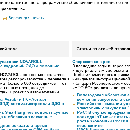
пки дополнительного программного обеспечения, в том числе дл
правлениях».
Версия для печати
жей теме
Статьи по схожей отрасл
 упаковки NOVAROLL
Опережая хакеров
ал кадровый ЭДО с помощью
В последние годы интерес з
индустриальным системам зн
 NOVAROLL полностью отказалась
Чтобы минимизировать риски
овом делопроизводстве и перевела в
инцидентов информационной
ат более 5 000 сотрудников — от
«Концерн Росэнергоатом» со
дственных площадок до
«НПО ВС» реализовали прое
дан. Проект по автоматизации …
Вологодская областная э
а Vezubr и ГК «Астрал»
компания запустила в э
 ЭПД) автоматизировали ЭДО в
Российские компании ув
электронных закупок на 
ик Smart Engines подвел научные
PwC: В случае продуманн
да и обозначил ключевые
подхода IoT может стать
роста экономики России
вдвое сократила время
перспективе
явок с помощью CRM на базе
МРСК Центра модернизи