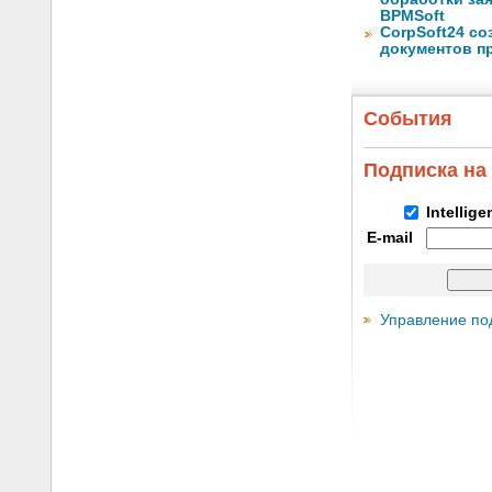
BPMSoft
CorpSoft24 с
документов п
События
Подписка на
Intellig
E-mail
Управление по