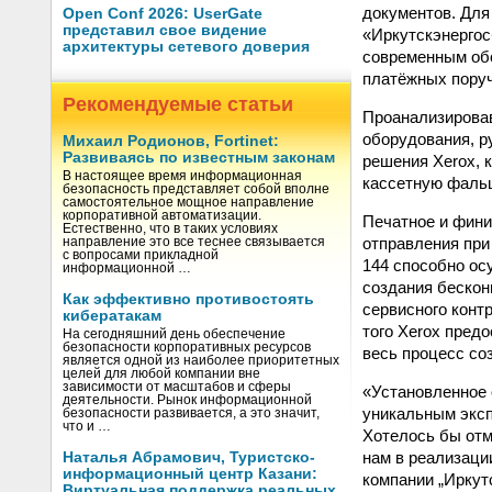
документов. Для
Open Conf 2026: UserGate
представил свое видение
«Иркутскэнергос
архитектуры сетевого доверия
современным обо
платёжных поруч
Рекомендуемые статьи
Проанализирова
оборудования, р
Михаил Родионов, Fortinet:
Развиваясь по известным законам
решения Xerox, 
В настоящее время информационная
кассетную фаль
безопасность представляет собой вполне
самостоятельное мощное направление
корпоративной автоматизации.
Печатное и фини
Естественно, что в таких условиях
отправления при
направление это все теснее связывается
с вопросами прикладной
144 способно ос
информационной …
создания бескон
Как эффективно противостоять
сервисного конт
кибератакам
того Xerox пред
На сегодняшний день обеспечение
безопасности корпоративных ресурсов
весь процесс со
является одной из наиболее приоритетных
целей для любой компании вне
зависимости от масштабов и сферы
«Установленное 
деятельности. Рынок информационной
уникальным эксп
безопасности развивается, а это значит,
что и …
Хотелось бы отм
нам в реализаци
Наталья Абрамович, Туристско-
информационный центр Казани:
компании „Иркут
Виртуальная поддержка реальных