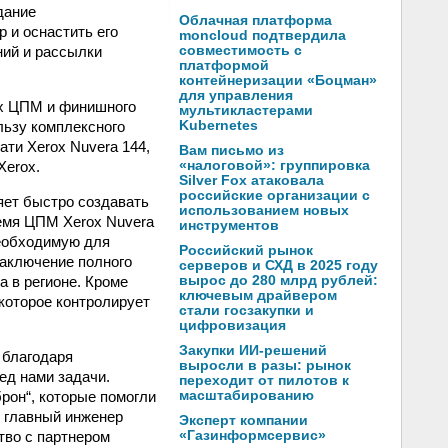
дание
Облачная платформа
 и оснастить его
moncloud подтвердила
ий и рассылки
совместимость с
платформой
контейнеризации «Боцман»
для управления
ых ЦПМ и финишного
мультикластерами
льзу комплексного
Kubernetes
ти Xerox Nuvera 144,
Вам письмо из
Xerox.
«налоговой»: группировка
Silver Fox атаковала
российские организации с
яет быстро создавать
использованием новых
ремя ЦПМ Xerox Nuvera
инструментов
необходимую для
Российский рынок
заключение полного
серверов и СХД в 2025 году
а в регионе. Кроме
вырос до 280 млрд рублей:
ключевым драйвером
которое контролирует
стали госзакупки и
цифровизация
Закупки ИИ-решений
 благодаря
выросли в разы: рынок
ед нами задачи.
переходит от пилотов к
рон“, которые помогли
масштабированию
, главный инженер
Эксперт компании
тво с партнером
«Газинформсервис»