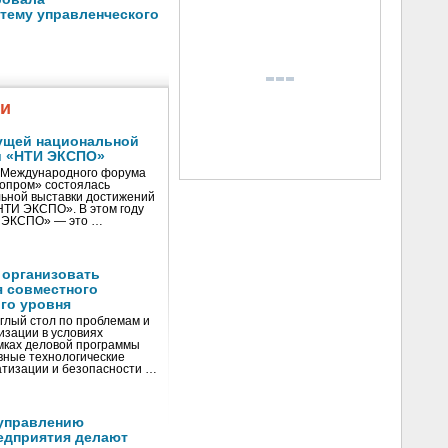
тему управленческого
жи
ущей национальной
и «НТИ ЭКСПО»
V Международного форума
нопром» состоялась
ьной выставки достижений
«НТИ ЭКСПО». В этом году
И ЭКСПО» — это …
 организовать
я совместного
го уровня
глый стол по проблемам и
зации в условиях
мках деловой программы
вные технологические
тизации и безопасности …
управлению
едприятия делают