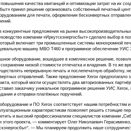
 повышения качества квитанций и оптимизации затрат на их соз
быт» принял решение организовать собственный печатный центр
рудованием для печати, оформления бесконвертных отправлен
ений.
в конкурентные предложения на рынке высокопроизводительн
уководство компании «Иркутскэнергосбыт» сделало выбор в по
который включает три промышленные системы монохромной печа
цевальную машину MBO T460 и программное обеспечение УИС 
шное оборудование, вошедшее в комплексное решение, позвол
 сохранении низкой стоимости отпечатка и владения. В то же в
уществлять непрерывную печать и послепечатную обработку, 
вертных отправлений. Также предложение Xerox предполагало 
ракта, который могли осуществлять два авторизованных партнёр
оставил заказчику уникальное программное решение УИС Xerox, 
здания и отправки платёжных поручений.
оборудование и ПО Xerox соответствует нашим потребностям и
луатационным характеристикам позволяет решить стоящие пер
етить и высокий профессионализм специалистов компании „Сиб
и этого проекта, — комментирует Олег Николаевич Герасименко
скэнергосбыт“. — Мы планируем продолжить наше сотрудничес