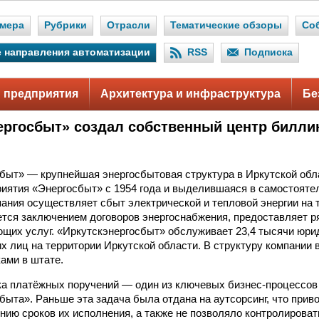
мера
Рубрики
Отрасли
Тематические обзоры
Со
 направления автоматизации
RSS
Подписка
 предприятия
Архитектура и инфраструктура
Бе
ергосбыт» создал собственный центр билли
быт» — крупнейшая энергосбытовая структура в Иркутской обл
риятия «Энергосбыт» с 1954 года и выделившаяся в самостоят
мпания осуществляет сбыт электрической и тепловой энергии на
ется заключением договоров энергоснабжения, предоставляет 
ющих услуг. «Иркутскэнергосбыт» обслуживает 23,4 тысячи юри
х лиц на территории Иркутской области. В структуру компании 
ками в штате.
ка платёжных поручений — один из ключевых бизнес-процессов
быта». Раньше эта задача была отдана на аутсорсинг, что при
ению сроков их исполнения, а также не позволяло контролироват