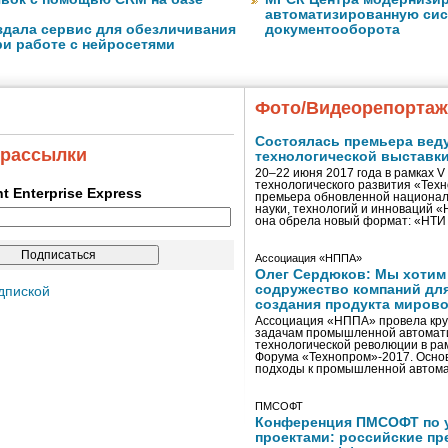
автоматизированную сис
оздала сервис для обезличивания
документооборота
ри работе с нейросетями
Фото/Видеорепорта
Состоялась премьера вед
 рассылки
технологической выставк
20–22 июня 2017 года в рамках 
технологического развития «Тех
ent Enterprise Express
премьера обновленной национал
науки, технологий и инноваций 
она обрела новый формат: «НТ
Ассоциация «НППА»
Олег Сердюков: Мы хотим
содружество компаний дл
дпиской
создания продукта мирово
Ассоциация «НППА» провела кру
задачам промышленной автомати
технологической революции в ра
Форума «Технопром»-2017. Осно
подходы к промышленной автома
ПМСОФТ
Конференция ПМСОФТ по 
проектами: российские пр