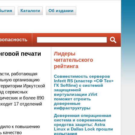
бытия
Каталоги
Об издании
зопасность
нговой печати
Лидеры
читательского
рейтинга
асти, работающая
Совместимость серверов
ельную организацию
Inferit RS (кластер «СФ Тех»
 территории Иркутской
ГК Softline) с системой
защищенной
ряд сервисных
виртуализации zVirt
дических и более 890
поможет строить
входит 17 отделений
доверенные
инфраструктуры
Доверенная операционная
система и современные
средства защиты: Astra
водило к повышению
Linux и Dallas Lock прошли
ь качество
испытания