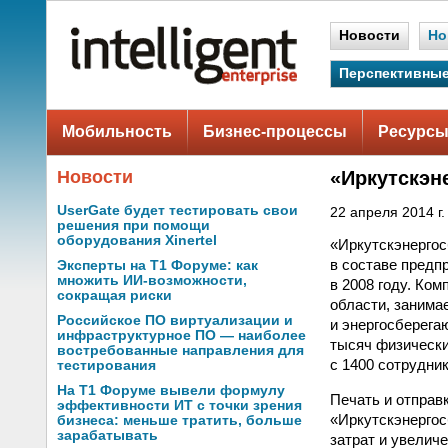
Новости
Но
Перспективные
Мобильность
Бизнес-процессы
Ресурсы
Новости
«Иркутскэн
UserGate будет тестировать свои
22 апреля 2014 г.
решения при помощи
оборудования Xinertel
«Иркутскэнергос
в составе предп
Эксперты на Т1 Форуме: как
множить ИИ-возможности,
в 2008 году. Ко
сокращая риски
области, занима
Российское ПО виртуализации и
и энергосберега
инфраструктурное ПО — наиболее
тысяч физически
востребованные направления для
с 1400 сотрудни
тестирования
На Т1 Форуме вывели формулу
Печать и отправ
эффективности ИТ с точки зрения
«Иркутскэнергос
бизнеса: меньше тратить, больше
зарабатывать
затрат и увелич