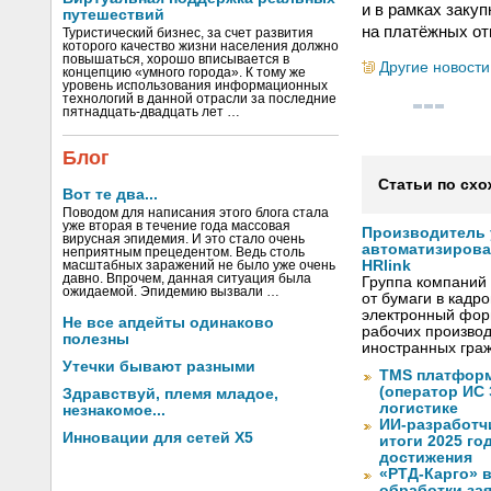
и в рамках заку
путешествий
на платёжных от
Туристический бизнес, за счет развития
которого качество жизни населения должно
повышаться, хорошо вписывается в
Другие новости
концепцию «умного города». К тому же
уровень использования информационных
технологий в данной отрасли за последние
пятнадцать-двадцать лет …
Блог
Статьи по схо
Вот те два...
Поводом для написания этого блога стала
уже вторая в течение года массовая
Производитель
вирусная эпидемия. И это стало очень
автоматизиров
неприятным прецедентом. Ведь столь
HRlink
масштабных заражений не было уже очень
давно. Впрочем, данная ситуация была
Группа компаний
ожидаемой. Эпидемию вызвали …
от бумаги в кадр
электронный форм
Не все апдейты одинаково
рабочих произво
полезны
иностранных граж
Утечки бывают разными
TMS платформ
(оператор ИС
Здравствуй, племя младое,
логистике
незнакомое...
ИИ-разработч
Инновации для сетей X5
итоги 2025 го
достижения
«РТД-Карго» 
обработки за